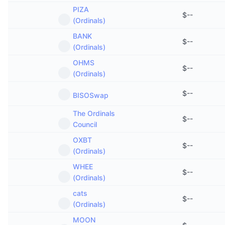
Ventes à venir
PIZA
Taux de financement
$
--
Apprenez & Gagnez
(Ordinals)
BANK
$
--
Calendriers
(Ordinals)
OHMS
$
--
Calendrier des ICO
(Ordinals)
$
--
Calendrier des événements
BISOSwap
The Ordinals
$
--
Council
OXBT
$
--
(Ordinals)
WHEE
$
--
(Ordinals)
cats
$
--
(Ordinals)
MOON