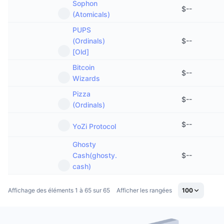
Sophon
$
--
(Atomicals)
PUPS
(Ordinals)
$
--
[Old]
Bitcoin
$
--
Wizards
Pizza
$
--
(Ordinals)
$
--
YoZi Protocol
Ghosty
Cash(ghosty.
$
--
cash)
Affichage des éléments 1 à 65 sur 65
Afficher les rangées
100