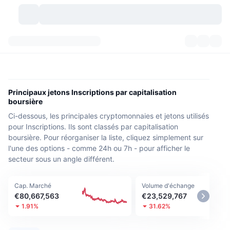
Crypto-monnaies
Tableaux de bord
Crypto-monnaies
DexScan
Marchés
Classement
Principaux jetons Inscriptions par capitalisation
boursière
Signaux
Échanges
Catégories
New
Vue globale du marché
Ci-dessous, les principales cryptomonnaies et jetons utilisés
pour Inscriptions. Ils sont classés par capitalisation
Tendances
Communauté
Historique des aperçus
Marché Spot
Plateformes d'échange
boursière. Pour réorganiser la liste, cliquez simplement sur
l'une des options - comme 24h ou 7h - pour afficher le
Nouveau
Fils d'actualité
API
Déverrouillages de jetons
secteur sous un angle différent.
Nombre de cryptomonnaies
Au comptant
Gagnants
Sujets
Rendements
Produits
Trésoreries de Bitcoin
Produits dérivés
API
Cap. Marché
Volume d'échange
€80,667,563
€23,529,767
Explorateur de mèmes
1.91%
31.62%
Lives
Actifs Monde Réel
Trésoreries de BNB
Produits
API Crypto
Plateformes d'échange décentralisées