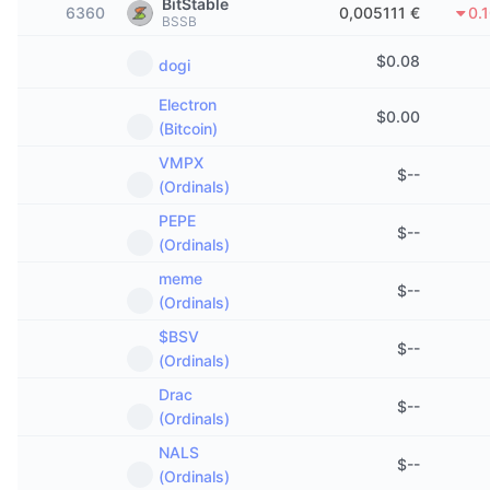
BitStable
6360
0,005111 €
0.
Tendances
ETF sur les cryptos
BSSB
Apprendre
CMC MCP
$
0.08
dogi
Nouveau
ETF Bitcoin
x402
Actualités
Electron
$
0.00
Crypto
ETF Ethereum
(Bitcoin)
Academy
VMPX
$
--
Politique
(Ordinals)
Analyse technique
Recherche
PEPE
Sports
$
--
RSI
(Ordinals)
Vidéos
meme
Finance
$
--
MACD
Glossaire
(Ordinals)
Technologie
$BSV
$
--
(Ordinals)
Produits dérivés
Campagnes
Drac
NFT
$
--
Vue d'ensemble
(Ordinals)
Airdrops
NALS
Statistiques NFT globales
$
--
Liquidations
Récompenses de Diamant
(Ordinals)