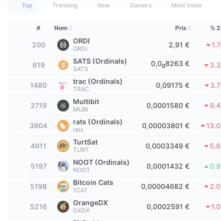
Meilleurs traders
Articles
Flux entrants/sortants des exchanges
API DEX
Convertisseur
Top
Trending
New
Gainers
Most Visited
Tableaux de classement
Au comptant
Sentiment
Entreprise
#
Nom
Prix
% 2
Bulletin d'information
Indicateurs
Tendances
Produits dérivés
ORDI
200
2,91 €
1.
ORDI
Tarifs
CMC Launch
À venir
Indice Fear & Greed.
SATS (Ordinals)
0,0
8263 €
619
3.
8
SATS
Ressources
CMC Labs
Récemment ajoutés
Indice de la saison des Altcoins
trac (Ordinals)
1480
0,09175 €
3.
TRAC
CMC Max
Multibit
Plus performants et moins performants
Indicateurs du cycle de marché
2719
0,0001580 €
9.
MUBI
Documentation
rats (Ordinals)
À la une
3904
0,00003801 €
13.
Les plus consultés
Dominance Bitcoin
rats
FAQ
TurtSat
4911
0,0003349 €
5.
Bot Telegram
TURT
Sentiment de la communauté
Indice CoinMarketCap 20
NOOT (Ordinals)
Intégrations IA
5197
0,0001432 €
0.
NOOT
Promouvoir
Classement de la blockchain
Indice CoinMarketCap 100
Bitcoin Cats
5198
0,00004682 €
2.
Hub des Agents CMC
1CAT
OrangeDX
Marchés de prédiction
Flux des ETF
5216
0,0002591 €
1.
Widgets du site
O4DX
Place de marché des compétences