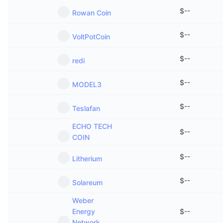
Ventes à venir
$
--
Rowan Coin
Taux de financement
Apprenez & Gagnez
$
--
VoltPotCoin
Calendriers
$
--
redi
Calendrier des ICO
$
--
MODEL3
Calendrier des événements
$
--
Teslafan
ECHO TECH
$
--
COIN
$
--
Litherium
$
--
Solareum
Weber
Energy
$
--
Network