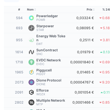
Meilleurs traders
Articles
Flux entrants/sortants des exchanges
API DEX
Convertisseur
Tableaux de classement
Au comptant
#
Nom
Prix
% 24
Sentiment
Entreprise
Bulletin d'information
Powerledger
Indicateurs
Tendances
Produits dérivés
594
0,03324 €
0.6
POWR
Tarifs
Starpower
CMC Launch
693
0,08095 €
5.1
À venir
Indice Fear & Greed.
STAR
Energy Web Toke
Ressources
CMC Labs
Récemment ajoutés
955
n
0,2511 €
3.8
Indice de la saison des Altcoins
EWT
CMC Max
SunContract
Plus performants et moins performants
1614
Indicateurs du cycle de marché
0,01979 €
0.1
SNC
Documentation
EVDC Network
À la une
1718
0,00001840 €
0.6
Les plus consultés
Dominance Bitcoin
EVDC
FAQ
Piggycell
1965
0,01465 €
0.9
Bot Telegram
PIGGY
Sentiment de la communauté
Indice CoinMarketCap 20
Dione Protocol
2073
0,00004767 €
9.2
Intégrations IA
DIONE
Promouvoir
Classement de la blockchain
Indice CoinMarketCap 100
Efforce
2091
0,001054 €
0.1
Hub des Agents CMC
WOZX
Multiple Network
Marchés de prédiction
Flux des ETF
2802
0,0001466 €
0.8
Widgets du site
MTP
Place de marché des compétences