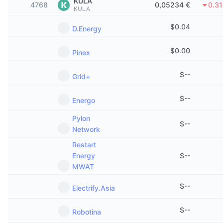
KULA
4768
0,05234 €
0.3
Tendances
ETF sur les cryptos
KULA
Apprendre
CMC MCP
$
0.04
D.Energy
Nouveau
ETF Bitcoin
x402
Actualités
$
0.00
Pinex
Crypto
ETF Ethereum
Academy
$
--
Grid+
Politique
Analyse technique
Recherche
$
--
Energo
Sports
RSI
Vidéos
Pylon
$
--
Finance
Network
MACD
Glossaire
Restart
Technologie
Energy
$
--
Produits dérivés
Campagnes
MWAT
NFT
$
--
Electrify.Asia
Vue d'ensemble
Airdrops
Statistiques NFT globales
$
--
Robotina
Liquidations
Récompenses de Diamant