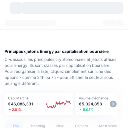
Crypto-monnaies
Tableaux de bord
Crypto-monnaies
DexScan
Marchés
Classement
Principaux jetons Energy par capitalisation boursière
Ci-dessous, les principales cryptomonnaies et jetons utilisés
Signaux
Échanges
Catégories
New
Vue globale du marché
pour Energy. Ils sont classés par capitalisation boursière.
Pour réorganiser la liste, cliquez simplement sur l'une des
Tendances
Communauté
Historique des aperçus
Marché Spot
Plateformes d'échange
options - comme 24h ou 7h - pour afficher le secteur sous
un angle différent.
Nouveau
Fils d'actualité
API
Déverrouillages de jetons
Nombre de cryptomonnaies
Au comptant
Cap. Marché
Volume d'échange
Gagnants
Sujets
Rendements
Produits
Trésoreries de Bitcoin
Produits dérivés
API
€46,086,331
€5,024,858
2.81%
5.02%
Explorateur de mèmes
Lives
Actifs Monde Réel
Trésoreries de BNB
Produits
API Crypto
Plateformes d'échange décentralisées
Top
Trending
New
Gainers
Most Visited