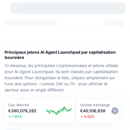
Crypto-monnaies
Tableaux de bord
Crypto-monnaies
DexScan
Marchés
Classement
Principaux jetons AI Agent Launchpad par capitalisation
boursière
Signaux
Échanges
Catégories
New
Vue globale du marché
Ci-dessous, les principales cryptomonnaies et jetons utilisés
pour AI Agent Launchpad. Ils sont classés par capitalisation
Tendances
Communauté
Historique des aperçus
Marché Spot
Plateformes d'échange
boursière. Pour réorganiser la liste, cliquez simplement sur
l'une des options - comme 24h ou 7h - pour afficher le
Nouveau
Fils d'actualité
API
Déverrouillages de jetons
secteur sous un angle différent.
Nombre de cryptomonnaies
Au comptant
Gagnants
Sujets
Rendements
Produits
Trésoreries de Bitcoin
Produits dérivés
API
Cap. Marché
Volume d'échange
€390,079,282
€40,106,939
Explorateur de mèmes
1.93%
5.02%
Lives
Actifs Monde Réel
Trésoreries de BNB
Produits
API Crypto
Plateformes d'échange décentralisées