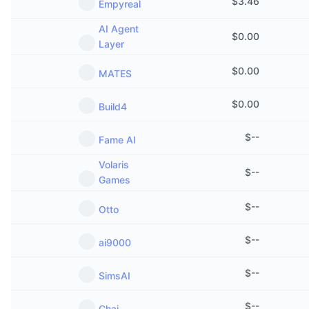
$
3.46
Empyreal
Ventes à venir
Taux de financement
Apprenez & Gagnez
AI Agent
$
0.00
Layer
Calendriers
$
0.00
MATES
Calendrier des ICO
$
0.00
Build4
Calendrier des événements
$
--
Fame AI
Volaris
$
--
Games
$
--
Otto
$
--
ai9000
$
--
SimsAI
$
--
Chai