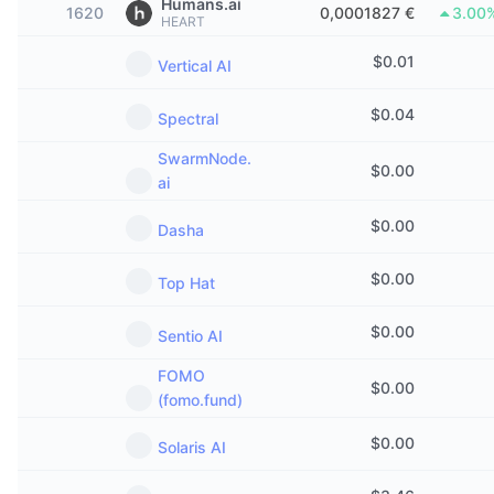
Humans.ai
1620
0,0001827 €
3.00
Tendances
ETF sur les cryptos
HEART
Apprendre
CMC MCP
$
0.01
Vertical AI
Nouveau
ETF Bitcoin
x402
Actualités
$
0.04
Spectral
Crypto
ETF Ethereum
Academy
SwarmNode.
$
0.00
Politique
ai
Analyse technique
Recherche
$
0.00
Sports
Dasha
RSI
Vidéos
$
0.00
Finance
Top Hat
MACD
Glossaire
$
0.00
Technologie
Sentio AI
Produits dérivés
Campagnes
FOMO
$
0.00
(fomo.fund)
NFT
Vue d'ensemble
Airdrops
$
0.00
Solaris AI
Statistiques NFT globales
Liquidations
Récompenses de Diamant