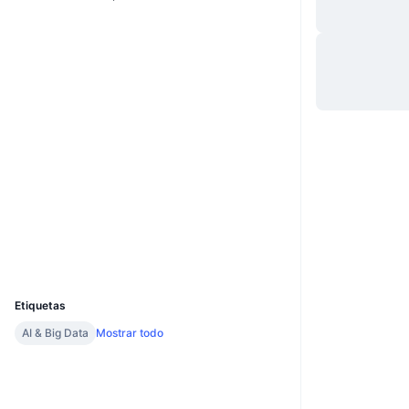
Website
Web
Redes Sociales
0xC5bA...E0501A
Contratos
etherscan.io
Exploradores
Carteras
UCID
18103
Etiquetas
AI & Big Data
Mostrar todo