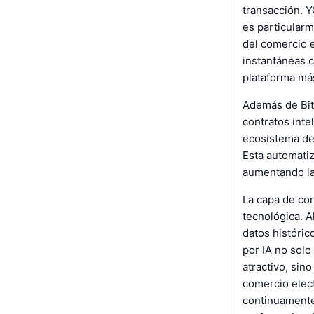
transacción. Y
es particular
del comercio e
instantáneas c
plataforma más
Además de Bit
contratos inte
ecosistema de
Esta automati
aumentando la 
La capa de con
tecnológica. A
datos históri
por IA no solo
atractivo, sin
comercio elec
continuamente