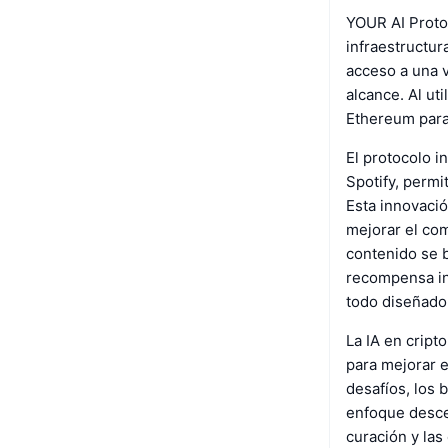
YOUR AI Proto
infraestructur
acceso a una v
alcance. Al ut
Ethereum para
El protocolo i
Spotify, permi
Esta innovació
mejorar el co
contenido se 
recompensa int
todo diseñado 
La IA en cript
para mejorar e
desafíos, los 
enfoque descen
curación y las