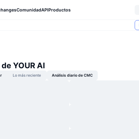
changes
Comunidad
API
Productos
s de YOUR AI
r
Lo más reciente
Análisis diario de CMC