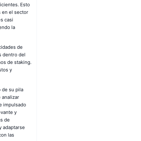
icientes. Esto
 en el sector
s casi
endo la
cidades de
s dentro del
os de staking.
stos y
 de su pila
 analizar
ue impulsado
evante y
as de
y adaptarse
con las