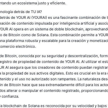
tando un ecosistema justo y eficiente.
cnología detrás de TU IA?
 detrás de YOUR AI (YOURAI) es una fascinante combinación de 
eación de contenido impulsada por inteligencia artificial y asoc
 YOUR AI opera en un sistema de doble blockchain, aprovechand
nto de Bitcoin como de Solana. Esta combinación permite a YOUR
na plataforma robusta y escalable para la creación y monetizac
comercio electrónico.
de Bitcoin, conocida por su seguridad y descentralización, for
registro de propiedad de contenido de YOUR AI. Al utilizar el e
OUR AI asegura que los creadores de contenido puedan registrar
la propiedad de sus activos digitales. Esto es crucial en la era 
tenido y el uso no autorizado son rampantes. La naturaleza des
in de Bitcoin hace que sea extremadamente difícil para los acto
os alterar o manipular el contenido registrado, proporcionando 
 confianza.
 la blockchain de Solana es reconocida por su velocidad y bajos