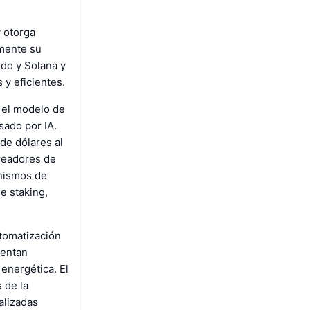
y otorga
amente su
ido y Solana y
y eficientes.
 el modelo de
sado por IA.
de dólares al
creadores de
anismos de
e staking,
utomatización
sentan
 energética. El
 de la
alizadas