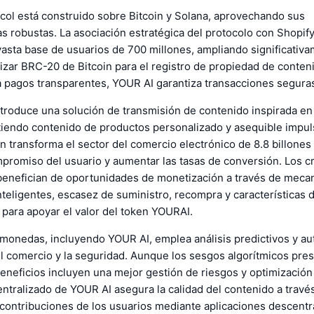
col está construido sobre Bitcoin y Solana, aprovechando sus
as robustas. La asociación estratégica del protocolo con Shopif
asta base de usuarios de 700 millones, ampliando significativ
ilizar BRC-20 de Bitcoin para el registro de propiedad de conten
 pagos transparentes, YOUR AI garantiza transacciones seguras 
ntroduce una solución de transmisión de contenido inspirada en
tiendo contenido de productos personalizado y asequible impul
n transforma el sector del comercio electrónico de 8.8 billones 
mpromiso del usuario y aumentar las tasas de conversión. Los 
benefician de oportunidades de monetización a través de mec
eligentes, escasez de suministro, recompra y características d
para apoyar el valor del token YOURAI.
omonedas, incluyendo YOUR AI, emplea análisis predictivos y a
l comercio y la seguridad. Aunque los sesgos algorítmicos pre
beneficios incluyen una mejor gestión de riesgos y optimización
tralizado de YOUR AI asegura la calidad del contenido a través
 contribuciones de los usuarios mediante aplicaciones descentr