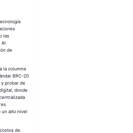
tecnología
iaciones
o las
 AI
ión de
ma la columna
stándar BRC-20
 y probar de
digital, donde
centralizada
res
un alto nivel
 costos de