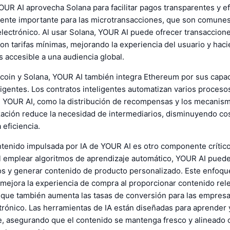
OUR AI aprovecha Solana para facilitar pagos transparentes y ef
mente importante para las microtransacciones, que son comunes
lectrónico. Al usar Solana, YOUR AI puede ofrecer transaccione
on tarifas mínimas, mejorando la experiencia del usuario y haci
 accesible a una audiencia global.
coin y Solana, YOUR AI también integra Ethereum por sus capa
ligentes. Los contratos inteligentes automatizan varios proceso
 YOUR AI, como la distribución de recompensas y los mecanism
zación reduce la necesidad de intermediarios, disminuyendo co
eficiencia.
tenido impulsada por IA de YOUR AI es otro componente crítico
l emplear algoritmos de aprendizaje automático, YOUR AI puede
cos y generar contenido de producto personalizado. Este enfoq
 mejora la experiencia de compra al proporcionar contenido rel
o que también aumenta las tasas de conversión para las empres
trónico. Las herramientas de IA están diseñadas para aprender 
, asegurando que el contenido se mantenga fresco y alineado 