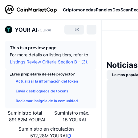
Criptomonedas
Paneles
DexScan
Ex
YOUR AI
5K
YOURAI
This is a preview page.
For more details on listing tiers, refer to
Listings Review Criteria Section B - (3).
Noticia
¿Eres propietario de este proyecto?
Lo más popula
Actualizar la información del token
Envía desbloqueos de tokens
Reclamar insignia de la comunidad
Suministro total
Suministro máx.
891,62M YOURAI
1B YOURAI
Suministro en circulación
512,28M YOURAI