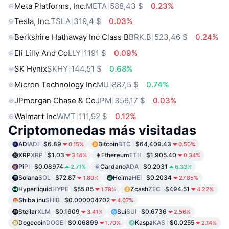
Meta Platforms, Inc.
META
588,43 $
0.23%
Tesla, Inc.
TSLA
319,4 $
0.03%
Berkshire Hathaway Inc Class B
BRK.B
523,46 $
0.24%
Eli Lilly And Co
LLY
1191 $
0.09%
SK Hynix
SKHY
144,51 $
0.68%
Micron Technology Inc
MU
887,5 $
0.74%
JPmorgan Chase & Co
JPM
356,17 $
0.03%
Walmart Inc
WMT
111,92 $
0.12%
Criptomonedas más visitadas
ADI
ADI
$6.89
Bitcoin
BTC
$64,409.43
0.15%
0.50%
XRP
XRP
$1.03
Ethereum
ETH
$1,905.40
3.14%
0.34%
Pi
PI
$0.08974
Cardano
ADA
$0.2031
2.71%
6.33%
Solana
SOL
$72.87
Heima
HEI
$0.2034
1.80%
27.85%
Hyperliquid
HYPE
$55.85
Zcash
ZEC
$494.51
1.78%
4.22%
Shiba inu
SHIB
$0.000004702
4.07%
Stellar
XLM
$0.1609
Sui
SUI
$0.6736
3.41%
2.56%
Dogecoin
DOGE
$0.06899
Kaspa
KAS
$0.0255
1.70%
2.14%