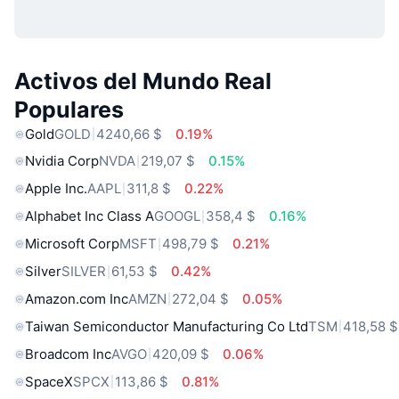
Activos del Mundo Real
Populares
Gold
GOLD
4240,66 $
0.19%
Nvidia Corp
NVDA
219,07 $
0.15%
Apple Inc.
AAPL
311,8 $
0.22%
Alphabet Inc Class A
GOOGL
358,4 $
0.16%
Microsoft Corp
MSFT
498,79 $
0.21%
Silver
SILVER
61,53 $
0.42%
Amazon.com Inc
AMZN
272,04 $
0.05%
Taiwan Semiconductor Manufacturing Co Ltd
TSM
418,58 $
Broadcom Inc
AVGO
420,09 $
0.06%
SpaceX
SPCX
113,86 $
0.81%