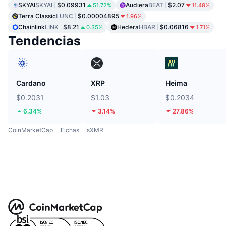
SKYAI
SKYAI
$0.09931
Audiera
BEAT
$2.07
51.72%
11.48%
Terra Classic
LUNC
$0.00004895
1.96%
Chainlink
LINK
$8.21
Hedera
HBAR
$0.06816
0.35%
1.71%
Tendencias
Cardano
XRP
Heima
$0.2031
$1.03
$0.2034
6.34%
3.14%
27.86%
CoinMarketCap
Fichas
sXMR