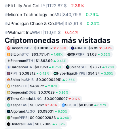
Eli Lilly And Co
LLY
1122,87 $
2.39%
Micron Technology Inc
MU
840,79 $
0.79%
JPmorgan Chase & Co
JPM
352,61 $
0.24%
Walmart Inc
WMT
110,61 $
0.44%
Criptomonedas más visitadas
Casper
CSPR
$0.001837
ADI
ADI
$6.89
2.89%
0.47%
Bitcoin
BTC
$63,751.41
XRP
XRP
$1.08
1.69%
0.52%
Ethereum
ETH
$1,862.99
0.43%
Cardano
ADA
$0.1959
Solana
SOL
$73.71
6.75%
1.28%
Pi
PI
$0.08312
Hyperliquid
HYPE
$54.34
0.42%
3.50%
Shiba inu
SHIB
$0.000004951
2.56%
Zcash
ZEC
$486.72
2.87%
Dogecoin
DOGE
$0.07029
0.95%
Terra Classic
LUNC
$0.00005007
0.17%
Kaspa
KAS
$0.0262
Sui
SUI
$0.6938
1.46%
0.97%
Algorand
ALGO
$0.09031
6.30%
Pepe
PEPE
$0.000002933
3.24%
Hedera
HBAR
$0.07069
2.37%