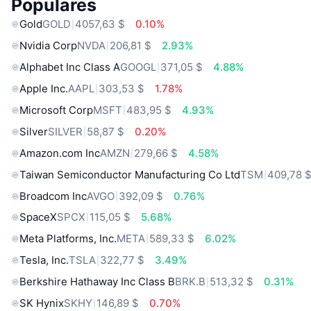
Populares
Gold
GOLD
4057,63 $
0.10%
Nvidia Corp
NVDA
206,81 $
2.93%
Alphabet Inc Class A
GOOGL
371,05 $
4.88%
Apple Inc.
AAPL
303,53 $
1.78%
Microsoft Corp
MSFT
483,95 $
4.93%
Silver
SILVER
58,87 $
0.20%
Amazon.com Inc
AMZN
279,66 $
4.58%
Taiwan Semiconductor Manufacturing Co Ltd
TSM
409,78 
Broadcom Inc
AVGO
392,09 $
0.76%
SpaceX
SPCX
115,05 $
5.68%
Meta Platforms, Inc.
META
589,33 $
6.02%
Tesla, Inc.
TSLA
322,77 $
3.49%
Berkshire Hathaway Inc Class B
BRK.B
513,32 $
0.31%
SK Hynix
SKHY
146,89 $
0.70%