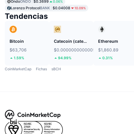
Ondo
ONDO
$0.3699
0.06%
Lorenzo Protocol
BANK
$0.04008
10.09%
Tendencias
Bitcoin
Catecoin (catecoin.shop)
Ethereum
$63,706
$0.0000000000005805
$1,860.89
1.59%
94.99%
0.31%
CoinMarketCap
Fichas
sBCH