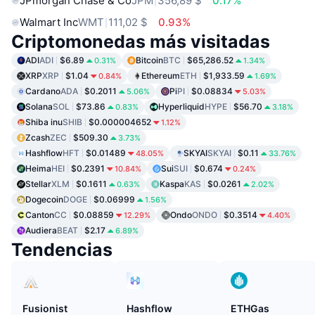
JPmorgan Chase & Co
JPM
356,89 $
0.17%
Walmart Inc
WMT
111,02 $
0.93%
Criptomonedas más visitadas
ADI
ADI
$6.89
Bitcoin
BTC
$65,286.52
0.31%
1.34%
XRP
XRP
$1.04
Ethereum
ETH
$1,933.59
0.84%
1.69%
Cardano
ADA
$0.2011
Pi
PI
$0.08834
5.06%
5.03%
Solana
SOL
$73.86
Hyperliquid
HYPE
$56.70
0.83%
3.18%
Shiba inu
SHIB
$0.000004652
1.12%
Zcash
ZEC
$509.30
3.73%
Hashflow
HFT
$0.01489
SKYAI
SKYAI
$0.11
48.05%
33.76%
Heima
HEI
$0.2391
Sui
SUI
$0.674
10.84%
0.24%
Stellar
XLM
$0.1611
Kaspa
KAS
$0.0261
0.63%
2.02%
Dogecoin
DOGE
$0.06999
1.56%
Canton
CC
$0.08859
Ondo
ONDO
$0.3514
12.29%
4.40%
Audiera
BEAT
$2.17
6.89%
Tendencias
Fusionist
Hashflow
ETHGas