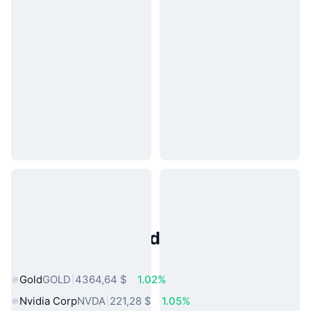
Activos del Mundo Real
Populares
Gold
GOLD
4364,64 $
1.02%
Nvidia Corp
NVDA
221,28 $
1.05%