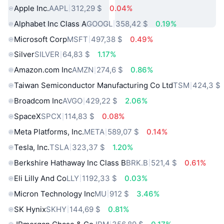
Apple Inc.
AAPL
312,29 $
0.04%
Alphabet Inc Class A
GOOGL
358,42 $
0.19%
Microsoft Corp
MSFT
497,38 $
0.49%
Silver
SILVER
64,83 $
1.17%
Amazon.com Inc
AMZN
274,6 $
0.86%
Taiwan Semiconductor Manufacturing Co Ltd
TSM
424,3 $
Broadcom Inc
AVGO
429,22 $
2.06%
SpaceX
SPCX
114,83 $
0.08%
Meta Platforms, Inc.
META
589,07 $
0.14%
Tesla, Inc.
TSLA
323,37 $
1.20%
Berkshire Hathaway Inc Class B
BRK.B
521,4 $
0.61%
Eli Lilly And Co
LLY
1192,33 $
0.03%
Micron Technology Inc
MU
912 $
3.46%
SK Hynix
SKHY
144,69 $
0.81%