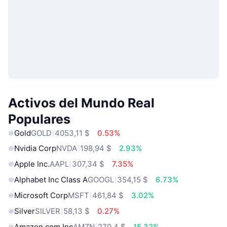
Activos del Mundo Real
Populares
Gold
GOLD
4053,11 $
0.53%
Nvidia Corp
NVDA
198,94 $
2.93%
Apple Inc.
AAPL
307,34 $
7.35%
Alphabet Inc Class A
GOOGL
354,15 $
6.73%
Microsoft Corp
MSFT
461,84 $
3.02%
Silver
SILVER
58,13 $
0.27%
Amazon.com Inc
AMZN
270,4 $
15.32%