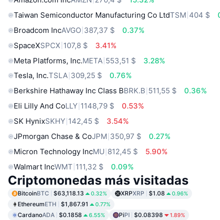
Taiwan Semiconductor Manufacturing Co Ltd
TSM
404 $
Broadcom Inc
AVGO
387,37 $
0.37%
SpaceX
SPCX
107,8 $
3.41%
Meta Platforms, Inc.
META
553,51 $
3.28%
Tesla, Inc.
TSLA
309,25 $
0.76%
Berkshire Hathaway Inc Class B
BRK.B
511,55 $
0.36%
Eli Lilly And Co
LLY
1148,79 $
0.53%
SK Hynix
SKHY
142,45 $
3.54%
JPmorgan Chase & Co
JPM
350,97 $
0.27%
Micron Technology Inc
MU
812,45 $
5.90%
Walmart Inc
WMT
111,32 $
0.09%
Criptomonedas más visitadas
Bitcoin
BTC
$63,118.13
XRP
XRP
$1.08
0.32%
0.96%
Ethereum
ETH
$1,867.91
0.77%
Cardano
ADA
$0.1858
Pi
PI
$0.08398
6.55%
1.89%