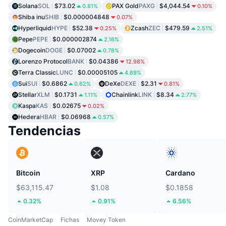
Solana
SOL
$73.02
PAX Gold
PAXG
$4,044.54
0.81%
0.10%
Shiba inu
SHIB
$0.000004848
0.07%
Hyperliquid
HYPE
$52.38
Zcash
ZEC
$479.59
0.25%
2.51%
Pepe
PEPE
$0.000002874
2.16%
Dogecoin
DOGE
$0.07002
0.78%
Lorenzo Protocol
BANK
$0.04386
12.98%
Terra Classic
LUNC
$0.00005105
4.69%
Sui
SUI
$0.6862
DeXe
DEXE
$2.31
0.62%
0.81%
Stellar
XLM
$0.1731
Chainlink
LINK
$8.34
1.11%
2.77%
Kaspa
KAS
$0.02675
0.02%
Hedera
HBAR
$0.06968
0.57%
Tendencias
Bitcoin
XRP
Cardano
$63,115.47
$1.08
$0.1858
0.32%
0.91%
6.56%
CoinMarketCap
Fichas
Movey Token