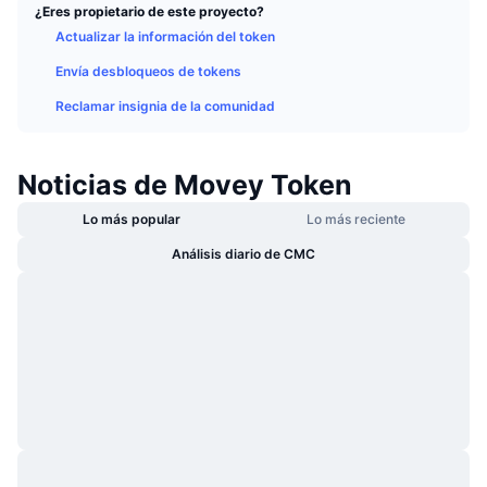
¿Eres propietario de este proyecto?
Tendencias
ETF de criptomonedas
Aprender
CMC MCP
Actualizar la información del token
Nuevo
ETF de Bitcoin
Envía desbloqueos de tokens
x402
Noticias
Reclamar insignia de la comunidad
Cripto
ETF de Ethereum
Academia
Política
Noticias de Movey Token
Análisis técnico
Investigación
Lo más popular
Lo más reciente
Deportes
RSI
Vídeos
Análisis diario de CMC
Finanzas
MACD
Glosario
Tecnología
Derivados
Campañas
NFT
Vista general
Airdrops
Estadísticas generales de NFT
Liquidaciones
Recompensas de diamante