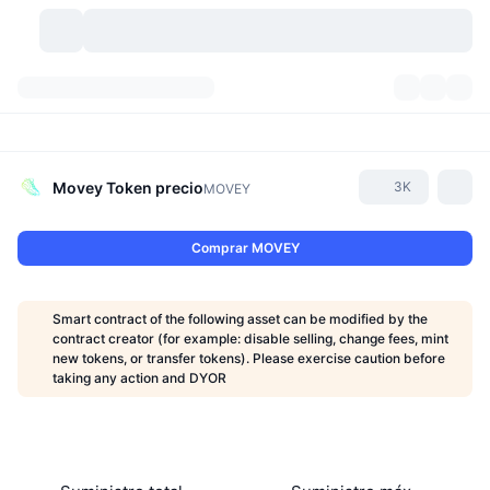
Criptomonedas
Paneles
Criptomonedas
DexScan
Mercados
Ranking
Movey Token
precio
3K
MOVEY
Señales
Exchanges
Categorías
New
Visión general del mercado
Comprar MOVEY
Más populares
Comunidad
Imágenes antiguas
Mercado Spot
Exchanges centralizados
Smart contract of the following asset can be modified by the
Nuevo
Feeds
API
Desbloqueos de tokens
Núm. de criptomonedas
contract creator (for example: disable selling, change fees, mint
Spot
new tokens, or transfer tokens). Please exercise caution before
taking any action and DYOR
Ganadores
Temas
Rendimientos
Productos
Tesorerías de Bitcoin
Derivados
API
Explorador de memes
Directos
Activos del mundo real
Tesorerías de BNB
Productos
Cripto API
Exchanges descentralizados