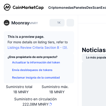
Criptomonedas
Paneles
DexScan
Ex
Moonray
1K
MNRY
This is a preview page.
For more details on listing tiers, refer to
Listings Review Criteria Section B - (3).
Noticia
¿Eres propietario de este proyecto?
Lo más popula
Actualizar la información del token
Envía desbloqueos de tokens
Reclamar insignia de la comunidad
Suministro total
Suministro máx.
1B MNRY
1B MNRY
Suministro en circulación
222,08M MNRY