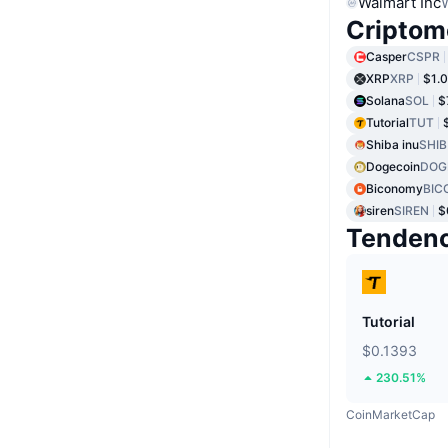
Walmart Inc
Criptom
Casper
CSPR
XRP
XRP
$1.
Solana
SOL
$
Tutorial
TUT
Shiba inu
SHIB
Dogecoin
DOG
Biconomy
BIC
siren
SIREN
$
Tendenc
Tutorial
$0.1393
230.51%
CoinMarketCap