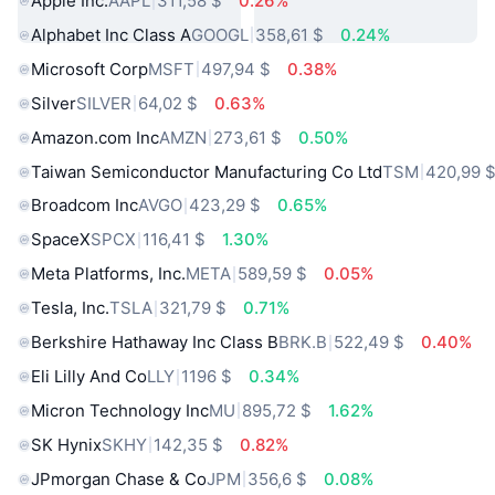
Apple Inc.
AAPL
311,58 $
0.26%
Alphabet Inc Class A
GOOGL
358,61 $
0.24%
Microsoft Corp
MSFT
497,94 $
0.38%
Silver
SILVER
64,02 $
0.63%
Amazon.com Inc
AMZN
273,61 $
0.50%
Taiwan Semiconductor Manufacturing Co Ltd
TSM
420,99 
Broadcom Inc
AVGO
423,29 $
0.65%
SpaceX
SPCX
116,41 $
1.30%
Meta Platforms, Inc.
META
589,59 $
0.05%
Tesla, Inc.
TSLA
321,79 $
0.71%
Berkshire Hathaway Inc Class B
BRK.B
522,49 $
0.40%
Eli Lilly And Co
LLY
1196 $
0.34%
Micron Technology Inc
MU
895,72 $
1.62%
SK Hynix
SKHY
142,35 $
0.82%
JPmorgan Chase & Co
JPM
356,6 $
0.08%