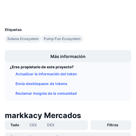
Próximas ventas
Carteras
Tasas de financiación
Aprende y Gana
UCID
34173
Calendarios
Etiquetas
Solana Ecosystem
Pump Fun Ecosystem
Calendario de ICO
Boost
Más información
Calendario de eventos
¿Eres propietario de este proyecto?
Actualizar la información del token
Envía desbloqueos de tokens
Reclamar insignia de la comunidad
markkacy Mercados
Todo
CEX
DEX
Filtros