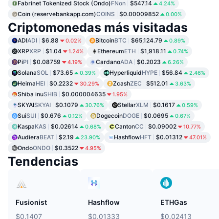
Fabrinet Tokenized Stock (Ondo)
FNon
$547.14
4.24%
Coin (reservebankapp.com)
COINS
$0.00009852
0.00%
Criptomonedas más visitadas
ADI
ADI
$6.88
Bitcoin
BTC
$65,124.79
0.02%
0.89%
XRP
XRP
$1.04
Ethereum
ETH
$1,918.11
1.24%
0.74%
Pi
PI
$0.08759
Cardano
ADA
$0.2023
4.19%
6.26%
Solana
SOL
$73.65
Hyperliquid
HYPE
$56.84
0.39%
2.46%
Heima
HEI
$0.2232
Zcash
ZEC
$512.01
30.29%
3.63%
Shiba inu
SHIB
$0.000004635
1.95%
SKYAI
SKYAI
$0.1079
Stellar
XLM
$0.1617
30.76%
0.59%
Sui
SUI
$0.676
Dogecoin
DOGE
$0.0695
0.12%
0.67%
Kaspa
KAS
$0.02614
Canton
CC
$0.09002
0.68%
10.77%
Audiera
BEAT
$2.19
Hashflow
HFT
$0.01312
23.90%
47.01%
Ondo
ONDO
$0.3522
4.95%
Tendencias
Fusionist
Hashflow
ETHGas
$0.1407
$0.01333
$0.02413