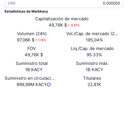
USD
Tendencias
ETF de criptomonedas
Aprender
CMC MCP
Estadísticas de Markkacy
Nuevo
Capitalización de mercado
ETF de Bitcoin
x402
Noticias
49,76K $
0.81%
Cripto
ETF de Ethereum
Volumen (24h)
Vol./Cap. de mercado (24 h)
Academia
97,06K $
195,04%
1.18%
Política
FDV
Liq./Cap. de mercado
Análisis técnico
Investigación
49,76K $
95.33%
Deportes
Suministro total
Suministro máx.
RSI
Vídeos
1B KACY
1B KACY
Finanzas
MACD
Suministro en circulación
Titulares
Glosario
999,99M KACY
22,81K
Tecnología
Web
Website
Derivados
Campañas
Redes Sociales
NFT
Vista general
Contratos
6QSVGU...bYpump
Airdrops
3.0
Calificación (CertiK)
Estadísticas generales de NFT
Liquidaciones
Exploradores
solscan.io
Recompensas de diamante