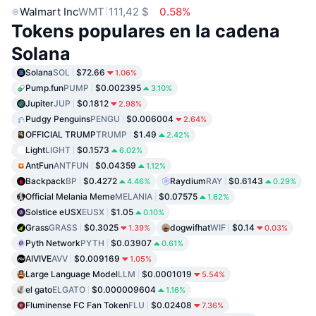
Walmart Inc
WMT
111,42 $
0.58%
Tokens populares en la cadena
Solana
Solana
SOL
$72.66
1.06%
Pump.fun
PUMP
$0.002395
3.10%
Jupiter
JUP
$0.1812
2.98%
Pudgy Penguins
PENGU
$0.006004
2.64%
OFFICIAL TRUMP
TRUMP
$1.49
2.42%
Light
LIGHT
$0.1573
6.02%
AntFun
ANTFUN
$0.04359
1.12%
Backpack
BP
$0.4272
Raydium
RAY
$0.6143
4.46%
0.29%
Official Melania Meme
MELANIA
$0.07575
1.62%
Solstice eUSX
EUSX
$1.05
0.10%
Grass
GRASS
$0.3025
dogwifhat
WIF
$0.14
1.39%
0.03%
Pyth Network
PYTH
$0.03907
0.61%
AIVIVE
AVV
$0.009169
1.05%
Large Language Model
LLM
$0.0001019
5.54%
el gato
ELGATO
$0.000009604
1.16%
Fluminense FC Fan Token
FLU
$0.02408
7.36%