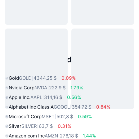
Activos del Mundo Real
Populares
Gold
GOLD
4344,25 $
0.09%
Nvidia Corp
NVDA
222,9 $
1.79%
Apple Inc.
AAPL
314,16 $
0.56%
Alphabet Inc Class A
GOOGL
354,72 $
0.84%
Microsoft Corp
MSFT
502,8 $
0.59%
Silver
SILVER
63,7 $
0.31%
Amazon.com Inc
AMZN
276,18 $
1.44%