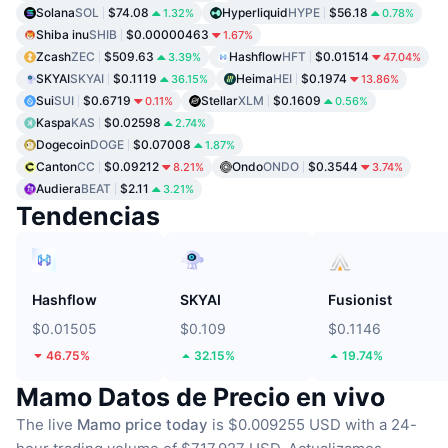
Solana
SOL
$74.08
Hyperliquid
HYPE
$56.18
1.32%
0.78%
Shiba inu
SHIB
$0.00000463
1.67%
Zcash
ZEC
$509.63
Hashflow
HFT
$0.01514
3.39%
47.04%
SKYAI
SKYAI
$0.1119
Heima
HEI
$0.1974
36.15%
13.86%
Sui
SUI
$0.6719
Stellar
XLM
$0.1609
0.11%
0.56%
Kaspa
KAS
$0.02598
2.74%
Dogecoin
DOGE
$0.07008
1.87%
Canton
CC
$0.09212
Ondo
ONDO
$0.3544
8.21%
3.74%
Audiera
BEAT
$2.11
3.21%
Tendencias
Hashflow
SKYAI
Fusionist
$0.01505
$0.109
$0.1146
46.75%
32.15%
19.74%
Mamo Datos de Precio en vivo
The live
Mamo price today
is $0.009255 USD with a 24-