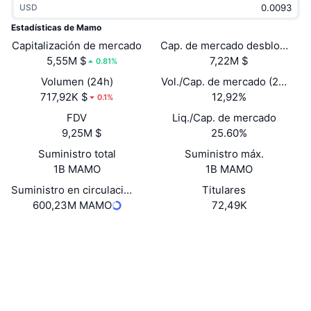
USD
Tendencias
ETF de criptomonedas
Aprender
CMC MCP
Estadísticas de Mamo
Capitalización de mercado
Nuevo
Cap. de mercado desbloquead
ETF de Bitcoin
x402
Noticias
5,55M $
7,22M $
0.81%
Cripto
ETF de Ethereum
Volumen (24h)
Vol./Cap. de mercado (24 h)
Academia
717,92K $
12,92%
0.1%
Política
FDV
Liq./Cap. de mercado
Análisis técnico
Investigación
9,25M $
25.60%
Deportes
Suministro total
Suministro máx.
RSI
Vídeos
1B MAMO
1B MAMO
Finanzas
MACD
Suministro en circulación
Titulares
Glosario
600,23M MAMO
72,49K
Tecnología
Web
Website
Whitepaper
Derivados
Campañas
Redes Sociales
NFT
Vista general
Airdrops
Contratos
0x7300...0219fE
3.3
Calificación (CertiK)
Estadísticas generales de NFT
Liquidaciones
Recompensas de diamante
basescan.org