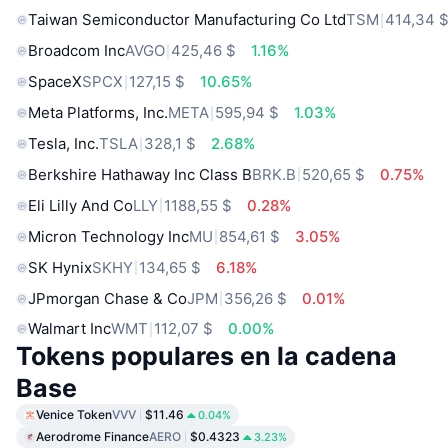
Taiwan Semiconductor Manufacturing Co Ltd
TSM
414,34 
Broadcom Inc
AVGO
425,46 $
1.16%
SpaceX
SPCX
127,15 $
10.65%
Meta Platforms, Inc.
META
595,94 $
1.03%
Tesla, Inc.
TSLA
328,1 $
2.68%
Berkshire Hathaway Inc Class B
BRK.B
520,65 $
0.75%
Eli Lilly And Co
LLY
1188,55 $
0.28%
Micron Technology Inc
MU
854,61 $
3.05%
SK Hynix
SKHY
134,65 $
6.18%
JPmorgan Chase & Co
JPM
356,26 $
0.01%
Walmart Inc
WMT
112,07 $
0.00%
Tokens populares en la cadena
Base
Venice Token
VVV
$11.46
0.04%
Aerodrome Finance
AERO
$0.4323
3.23%