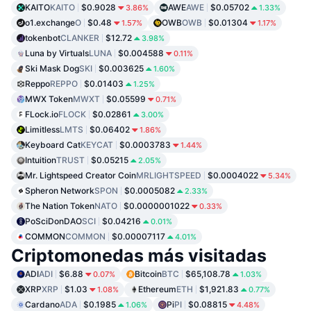
KAITO
KAITO
$0.9028
AWE
AWE
$0.05702
3.86%
1.33%
o1.exchange
O
$0.48
OWB
OWB
$0.01304
1.57%
1.17%
tokenbot
CLANKER
$12.72
3.98%
Luna by Virtuals
LUNA
$0.004588
0.11%
Ski Mask Dog
SKI
$0.003625
1.60%
Reppo
REPPO
$0.01403
1.25%
MWX Token
MWXT
$0.05599
0.71%
FLock.io
FLOCK
$0.02861
3.00%
Limitless
LMTS
$0.06402
1.86%
Keyboard Cat
KEYCAT
$0.0003783
1.44%
Intuition
TRUST
$0.05215
2.05%
Mr. Lightspeed Creator Coin
MRLIGHTSPEED
$0.0004022
5.34%
Spheron Network
SPON
$0.0005082
2.33%
The Nation Token
NATO
$0.0000001022
0.33%
PoSciDonDAO
SCI
$0.04216
0.01%
COMMON
COMMON
$0.00007117
4.01%
Criptomonedas más visitadas
ADI
ADI
$6.88
Bitcoin
BTC
$65,108.78
0.07%
1.03%
XRP
XRP
$1.03
Ethereum
ETH
$1,921.83
1.08%
0.77%
Cardano
ADA
$0.1985
Pi
PI
$0.08815
1.06%
4.48%