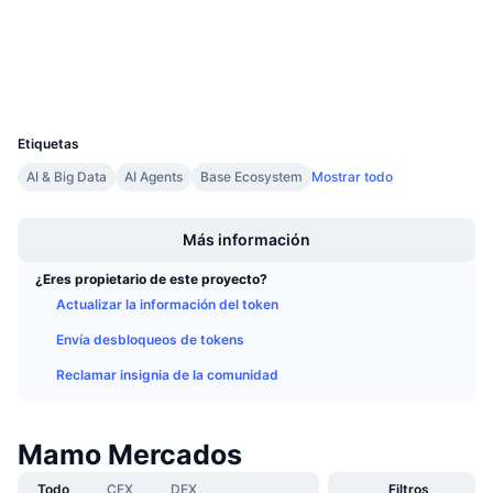
Exploradores
Próximas ventas
Tasas de financiación
Aprende y Gana
Carteras
UCID
Calendarios
36601
Etiquetas
Calendario de ICO
AI & Big Data
AI Agents
Base Ecosystem
Mostrar todo
Boost
Calendario de eventos
Más información
¿Eres propietario de este proyecto?
Actualizar la información del token
Envía desbloqueos de tokens
Reclamar insignia de la comunidad
Mamo Mercados
Todo
CEX
DEX
Filtros