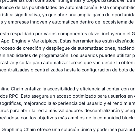
in problemas con contratos inteligentes y dApps basados en Et
lcance de las posibilidades de automatización. Esta compatibil
rística significativa, ya que abre una amplia gama de oportuni
es y empresas innoven y automaticen dentro del ecosistema de
está respaldado por varios componentes clave, incluyendo el G
d App, Engine y Marketplace. Estas herramientas están diseñada
 proceso de creación y despliegue de automatizaciones, haciénd
sin habilidades de programación. Los usuarios pueden utilizar p
arrastrar y soltar para automatizar tareas que van desde la obten
centralizadas o centralizadas hasta la configuración de bots de
inq Chain enfatiza la accesibilidad y eficiencia al contar con u
odos RPC. Esto asegura un acceso optimizado para usuarios en 
ográficas, mejorando la experiencia del usuario y el rendimient
uros para abrir la red a más validadores descentralizarán y ase
ineándose con los objetivos más amplios de la comunidad block
 Graphlinq Chain ofrece una solución única y poderosa para au