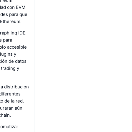
hereum,
idad con EVM
dades para que
 Ethereum.
raphlinq IDE,
s para
olo accesible
lugins y
ción de datos
 trading y
na distribución
diferentes
o de la red.
gurarán aún
chain.
tomatizar