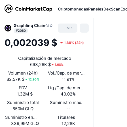
Criptomonedas
Paneles
DexScan
Ex
Graphlinq Chain
GLQ
51K
#2060
0,002039 $
1.68%
(
24h
)
Capitalización de mercado
693,26K $
1.68%
Volumen (24h)
Vol./Cap. de mercado (24 h)
82,57K $
11,91%
12.95%
FDV
Liq./Cap. de mercado
1,32M $
40.02%
Suministro total
Suministro máx.
650M GLQ
--
Suministro en circulación
Titulares
339,99M GLQ
12,28K