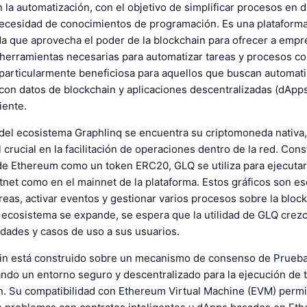
 la automatización, con el objetivo de simplificar procesos en 
necesidad de conocimientos de programación. Es una plataform
da que aprovecha el poder de la blockchain para ofrecer a empr
 herramientas necesarias para automatizar tareas y procesos co
 particularmente beneficiosa para aquellos que buscan automati
 con datos de blockchain y aplicaciones descentralizadas (dApp
iente.
 del ecosistema Graphlinq se encuentra su criptomoneda nativa
 crucial en la facilitación de operaciones dentro de la red. Con
de Ethereum como un token ERC20, GLQ se utiliza para ejecutar
stnet como en el mainnet de la plataforma. Estos gráficos son e
reas, activar eventos y gestionar varios procesos sobre la block
 ecosistema se expande, se espera que la utilidad de GLQ crezc
dades y casos de uso a sus usuarios.
in está construido sobre un mecanismo de consenso de Prueba
ndo un entorno seguro y descentralizado para la ejecución de 
n. Su compatibilidad con Ethereum Virtual Machine (EVM) permi