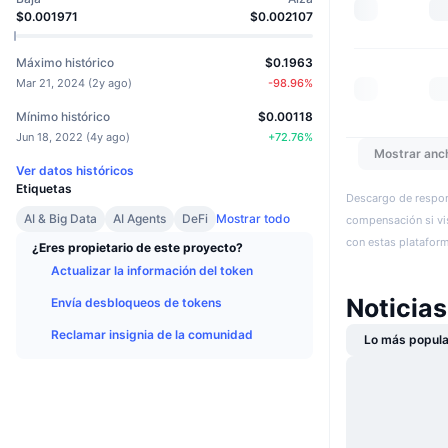
$0.001971
$0.002107
Máximo histórico
$0.1963
Mar 21, 2024
(
2y ago
)
-98.96
%
Mínimo histórico
$0.00118
Jun 18, 2022
(
4y ago
)
+
72.76
%
Mostrar anc
Ver datos históricos
Etiquetas
Descargo de respon
AI & Big Data
AI Agents
DeFi
Mostrar todo
compensación si vis
con estas plataforma
¿Eres propietario de este proyecto?
Actualizar la información del token
Noticia
Envía desbloqueos de tokens
Reclamar insignia de la comunidad
Lo más popula