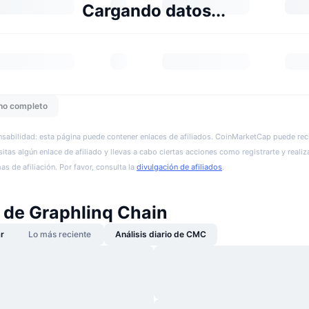
Cargando datos...
ho completo
sabilidad: esta página puede contener enlaces de afiliados. CoinMarketCap puede reci
itas algún enlace de afiliado y llevas a cabo ciertas acciones como registrarte y realiz
s de afiliación. Por favor, consulta la
divulgación de afiliados
.
s de Graphlinq Chain
r
Lo más reciente
Análisis diario de CMC