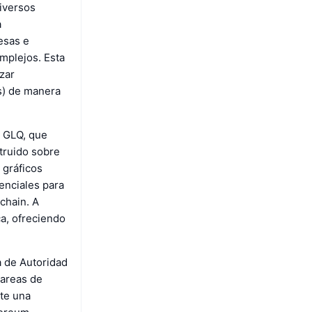
diversos
a
esas e
mplejos. Esta
zar
s) de manera
, GLQ, que
struido sobre
 gráficos
senciales para
chain. A
a, ofreciendo
 de Autoridad
tareas de
te una