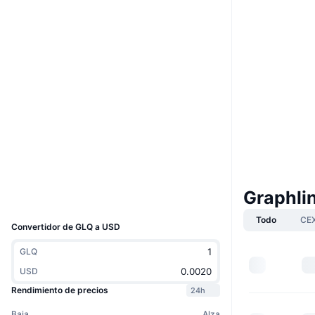
Boost
Web
Website
Whitepaper
Redes Sociales
0x9f9c...9f4d24
Contratos
4.1
Calificación (CertiK)
etherscan.io
Exploradores
Carteras
Graphli
UCID
9029
Todo
CE
Convertidor de GLQ a USD
GLQ
USD
Rendimiento de precios
24h
Baja
Alza