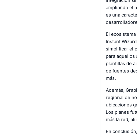
integración s
ampliando el a
es una caracte
desarrollador
El ecosistema 
Instant Wizar
simplificar el
para aquellos 
plantillas de 
de fuentes des
más.
Además, Graphl
regional de n
ubicaciones ge
Los planes fut
más la red, al
En conclusión,