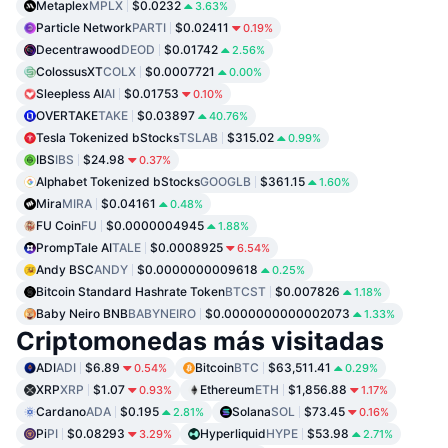
Metaplex
MPLX
$0.0232
3.63%
Particle Network
PARTI
$0.02411
0.19%
Decentrawood
DEOD
$0.01742
2.56%
ColossusXT
COLX
$0.0007721
0.00%
Sleepless AI
AI
$0.01753
0.10%
OVERTAKE
TAKE
$0.03897
40.76%
Tesla Tokenized bStocks
TSLAB
$315.02
0.99%
IBS
IBS
$24.98
0.37%
Alphabet Tokenized bStocks
GOOGLB
$361.15
1.60%
Mira
MIRA
$0.04161
0.48%
FU Coin
FU
$0.0000004945
1.88%
PrompTale AI
TALE
$0.0008925
6.54%
Andy BSC
ANDY
$0.0000000009618
0.25%
Bitcoin Standard Hashrate Token
BTCST
$0.007826
1.18%
Baby Neiro BNB
BABYNEIRO
$0.0000000000002073
1.33%
Criptomonedas más visitadas
ADI
ADI
$6.89
Bitcoin
BTC
$63,511.41
0.54%
0.29%
XRP
XRP
$1.07
Ethereum
ETH
$1,856.88
0.93%
1.17%
Cardano
ADA
$0.195
Solana
SOL
$73.45
2.81%
0.16%
Pi
PI
$0.08293
Hyperliquid
HYPE
$53.98
3.29%
2.71%