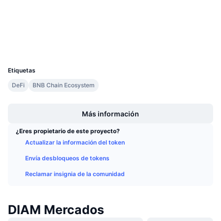
Auditorias
Próximas ventas
Tasas de financiación
Aprende y Gana
Exploradores
bscscan.com
Carteras
Calendarios
UCID
35728
Calendario de ICO
Etiquetas
DeFi
BNB Chain Ecosystem
Calendario de eventos
Boost
Más información
¿Eres propietario de este proyecto?
Actualizar la información del token
Envía desbloqueos de tokens
Reclamar insignia de la comunidad
DIAM Mercados