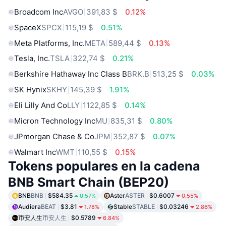
Broadcom Inc
AVGO
391,83 $
0.12%
SpaceX
SPCX
115,19 $
0.51%
Meta Platforms, Inc.
META
589,44 $
0.13%
Tesla, Inc.
TSLA
322,74 $
0.21%
Berkshire Hathaway Inc Class B
BRK.B
513,25 $
0.03%
SK Hynix
SKHY
145,39 $
1.91%
Eli Lilly And Co
LLY
1122,85 $
0.14%
Micron Technology Inc
MU
835,31 $
0.80%
JPmorgan Chase & Co
JPM
352,87 $
0.07%
Walmart Inc
WMT
110,55 $
0.15%
Tokens populares en la cadena
BNB Smart Chain (BEP20)
BNB
BNB
$584.35
Aster
ASTER
$0.6007
0.57%
0.55%
Audiera
BEAT
$3.81
Stable
STABLE
$0.03246
1.78%
2.86%
币安人生
币安人生
$0.5789
6.84%