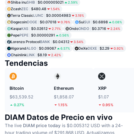
Shiba inu
SHIB
$0.000005021
2.59%
Zcash
ZEC
$480.48
1.54%
Terra Classic
LUNC
$0.00004983
3.19%
Dogecoin
DOGE
$0.07018
Sui
SUI
$0.6898
0.76%
0.08%
Kaspa
KAS
$0.02612
Ondo
ONDO
$0.3716
2.71%
2.24%
Pepe
PEPE
$0.00000291
0.56%
Lorenzo Protocol
BANK
$0.04312
3.54%
Algorand
ALGO
$0.09067
DeXe
DEXE
$2.29
6.57%
0.92%
Chainlink
LINK
$8.19
2.42%
Tendencias
Bitcoin
Ethereum
XRP
$63,539.52
$1,858.07
$1.07
0.27%
1.15%
0.95%
DIAM Datos de Precio en vivo
The live
DIAM price today
is $0.005312 USD with a 24-
hour trading volume of $291,868 USD.
Actualizamos