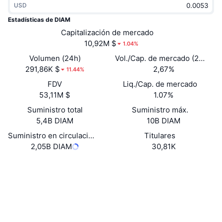
USD
Tendencias
ETF de criptomonedas
Aprender
CMC MCP
Estadísticas de DIAM
Nuevo
Capitalización de mercado
ETF de Bitcoin
x402
Noticias
10,92M $
1.04%
Cripto
ETF de Ethereum
Volumen (24h)
Vol./Cap. de mercado (24 h)
Academia
291,86K $
2,67%
11.44%
Política
FDV
Liq./Cap. de mercado
Análisis técnico
Investigación
53,11M $
1.07%
Deportes
Suministro total
Suministro máx.
RSI
Vídeos
5,4B DIAM
10B DIAM
Finanzas
MACD
Suministro en circulación
Titulares
Glosario
2,05B DIAM
30,81K
Tecnología
Web
Website
Whitepaper
Derivados
Campañas
NFT
Redes Sociales
Vista general
Airdrops
Contratos
Estadísticas generales de NFT
0x1FA0...67082B
Liquidaciones
4.5
Recompensas de diamante
Calificación (CertiK)