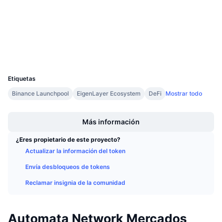
4.0
Próximas ventas
Calificación (CertiK)
Tasas de financiación
Aprende y Gana
etherscan.io
Exploradores
Calendarios
Carteras
UCID
10188
Calendario de ICO
Etiquetas
Binance Launchpool
EigenLayer Ecosystem
DeFi
Mostrar todo
Calendario de eventos
Boost
Más información
¿Eres propietario de este proyecto?
Actualizar la información del token
Envía desbloqueos de tokens
Reclamar insignia de la comunidad
Automata Network Mercados