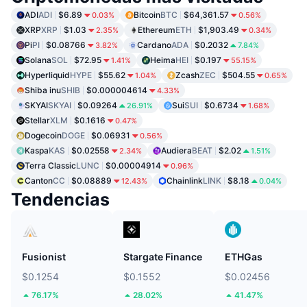
ADI
ADI
$6.89
Bitcoin
BTC
$64,361.57
0.03%
0.56%
XRP
XRP
$1.03
Ethereum
ETH
$1,903.49
2.35%
0.34%
Pi
PI
$0.08766
Cardano
ADA
$0.2032
3.82%
7.84%
Solana
SOL
$72.95
Heima
HEI
$0.197
1.41%
55.15%
Hyperliquid
HYPE
$55.62
Zcash
ZEC
$504.55
1.04%
0.65%
Shiba inu
SHIB
$0.000004614
4.33%
SKYAI
SKYAI
$0.09264
Sui
SUI
$0.6734
26.91%
1.68%
Stellar
XLM
$0.1616
0.47%
Dogecoin
DOGE
$0.06931
0.56%
Kaspa
KAS
$0.02558
Audiera
BEAT
$2.02
2.34%
1.51%
Terra Classic
LUNC
$0.00004914
0.96%
Canton
CC
$0.08889
Chainlink
LINK
$8.18
12.43%
0.04%
Tendencias
Fusionist
Stargate Finance
ETHGas
$0.1254
$0.1552
$0.02456
76.17%
28.02%
41.47%