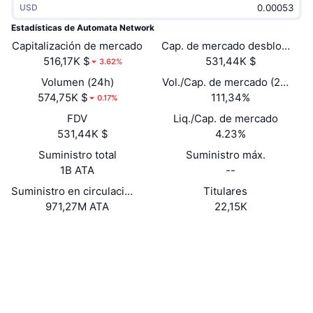
USD
Tendencias
ETF de criptomonedas
Aprender
CMC MCP
Estadísticas de Automata Network
Capitalización de mercado
Nuevo
Cap. de mercado desbloquead
ETF de Bitcoin
x402
Noticias
516,17K $
531,44K $
3.62%
Cripto
ETF de Ethereum
Volumen (24h)
Vol./Cap. de mercado (24 h)
Academia
574,75K $
111,34%
0.17%
Política
FDV
Liq./Cap. de mercado
Análisis técnico
Investigación
531,44K $
4.23%
Deportes
Suministro total
Suministro máx.
RSI
Vídeos
1B ATA
--
Finanzas
MACD
Suministro en circulación
Titulares
Glosario
971,27M ATA
22,15K
Tecnología
Web
Website
Whitepaper
Derivados
Campañas
NFT
Redes Sociales
Vista general
Airdrops
Estadísticas generales de NFT
0xa212...141225
Contratos
Liquidaciones
Recompensas de diamante