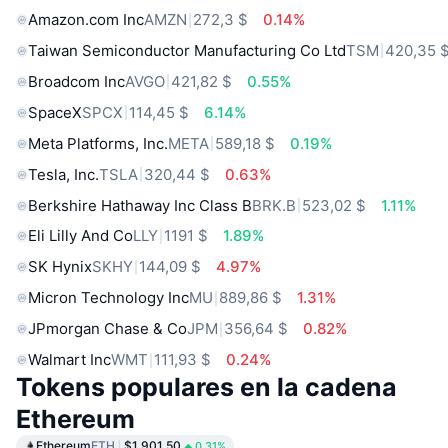
Amazon.com Inc
AMZN
272,3 $
0.14%
Taiwan Semiconductor Manufacturing Co Ltd
TSM
420,35 
Broadcom Inc
AVGO
421,82 $
0.55%
SpaceX
SPCX
114,45 $
6.14%
Meta Platforms, Inc.
META
589,18 $
0.19%
Tesla, Inc.
TSLA
320,44 $
0.63%
Berkshire Hathaway Inc Class B
BRK.B
523,02 $
1.11%
Eli Lilly And Co
LLY
1191 $
1.89%
SK Hynix
SKHY
144,09 $
4.97%
Micron Technology Inc
MU
889,86 $
1.31%
JPmorgan Chase & Co
JPM
356,64 $
0.82%
Walmart Inc
WMT
111,93 $
0.24%
Tokens populares en la cadena
Ethereum
Ethereum
ETH
$1,901.50
0.31%