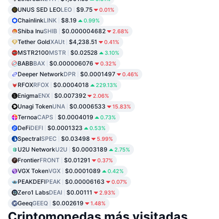
UNUS SED LEO
LEO
$9.75
0.01%
Chainlink
LINK
$8.19
0.99%
Shiba Inu
SHIB
$0.000004682
2.68%
Tether Gold
XAUt
$4,238.51
0.41%
MSTR2100
MSTR
$0.02528
3.10%
BABB
BAX
$0.000006076
0.32%
Deeper Network
DPR
$0.0001497
0.46%
RFOX
RFOX
$0.0004018
229.13%
Enigma
ENX
$0.007392
2.06%
Unagi Token
UNA
$0.0006533
15.83%
Ternoa
CAPS
$0.0004019
0.73%
DeFi
DEFI
$0.0001323
0.53%
Spectral
SPEC
$0.03498
5.99%
U2U Network
U2U
$0.0003189
2.75%
Frontier
FRONT
$0.01291
0.37%
VGX Token
VGX
$0.0001089
0.42%
PEAKDEFI
PEAK
$0.00006163
0.07%
Zero1 Labs
DEAI
$0.00111
2.93%
Geeq
GEEQ
$0.002619
1.48%
Criptomonedas más visitadas