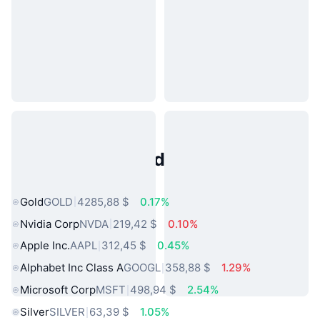
Activos del Mundo Real
Populares
Gold
GOLD
4285,88 $
0.17%
Nvidia Corp
NVDA
219,42 $
0.10%
Apple Inc.
AAPL
312,45 $
0.45%
Alphabet Inc Class A
GOOGL
358,88 $
1.29%
Microsoft Corp
MSFT
498,94 $
2.54%
Silver
SILVER
63,39 $
1.05%