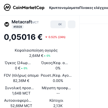
Κρυπτονομίσματα
Πίνακες ελέγχου
Metacraft
MCT
6K
#5928
0,05016 €
0.52%
(
24h
)
Κεφαλαιοποίηση αγοράς
2,64M €
0%
Όγκος (24ωρος)
Όγκος/Κεφ. αγοράς (24ώ)
0 €
0%
0%
FDV (πλήρως απομειωμένη αξία)
Ρευστ./Κεφ. Αγοράς
82,36M €
0.00%
Συνολική προσφορά
Μέγιστη προσφορά
1,64B MCT
--
Αυτοαναφερόμενη κυκλοφορούσα προσφορά
Κάτοχοι
52,66M MCT
2,13K