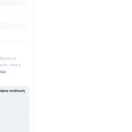
δέχεται να
γειες, όπως η
ατών
.
ήσια ανάλυση