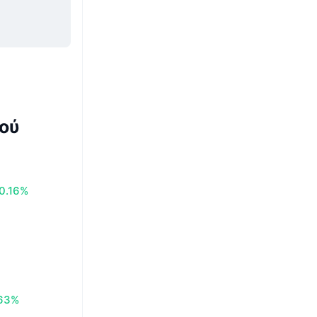
ού
0.16%
63%