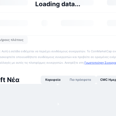
Loading data...
λήρους πλάτους
 Αυτή η σελίδα ενδέχεται να περιέχει συνδέσμους συνεργατών. Το CoinMarketCap εν
πισκεφτείτε οποιουσδήποτε συνδέσμους συνεργατών και προβείτε σε ορισμένες ενέρ
ναλλαγές με αυτές τις πλατφόρμες συνεργατών. Ανατρέξτε στη
Γνωστοποίηση Συνεργ
ft Νέα
Κορυφαία
Πιο πρόσφατα
CMC Ημερ