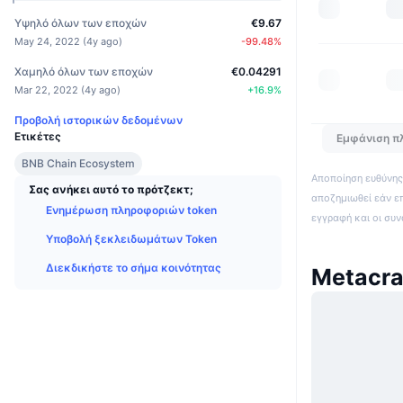
Υψηλό όλων των εποχών
€9.67
May 24, 2022
(
4y ago
)
-99.48
%
Χαμηλό όλων των εποχών
€0.04291
Mar 22, 2022
(
4y ago
)
+
16.9
%
Προβολή ιστορικών δεδομένων
Ετικέτες
Εμφάνιση π
BNB Chain Ecosystem
Αποποίηση ευθύνης:
Σας ανήκει αυτό το πρότζεκτ;
αποζημιωθεί εάν ε
Ενημέρωση πληροφοριών token
εγγραφή και οι συ
Υποβολή ξεκλειδωμάτων Token
Διεκδικήστε το σήμα κοινότητας
Metacra