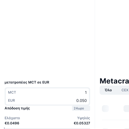
Ιστότοπος
Website
Κοινωνικά
Συμβόλαια
0xdf67...c1eceb
3.4
Αξιολόγηση (CertiK)
Audits
bscscan.com
Explorers
Wallets
UCID
16946
Metacra
μετατροπέας MCT σε EUR
Όλο
CEX
MCT
EUR
Απόδοση τιμής
24ωρο
Ελάχιστο
Υψηλός
€0.0496
€0.05327