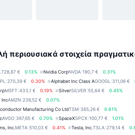
ή περιουσιακά στοιχεία πραγματικ
.728,87 €
0.13%
Nvidia Corp
NVDA
190,7 €
0.31%
PL
270,39 €
0.30%
Alphabet Inc Class A
GOOGL
311,06 €
orp
MSFT
433,1 €
0.19%
Silver
SILVER
55,64 €
0.45%
 Inc
AMZN
236,52 €
0.07%
conductor Manufacturing Co Ltd
TSM
365,26 €
0.61%
c
AVGO
367,65 €
0.70%
SpaceX
SPCX
100,77 €
1.01%
ms, Inc.
META
510,03 €
0.41%
Tesla, Inc.
TSLA
279,14 €
0.