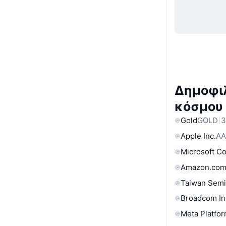
Δημοφιλ
κόσμου
Gold
GOLD
3
Apple Inc.
AA
Microsoft C
Amazon.com
Taiwan Semi
Broadcom In
Meta Platfor