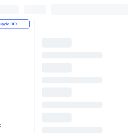
υργία DEX
ς