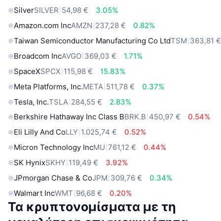
Silver
SILVER
54,98 €
3.05%
Amazon.com Inc
AMZN
237,28 €
0.82%
Taiwan Semiconductor Manufacturing Co Ltd
TSM
363,81 
Broadcom Inc
AVGO
369,03 €
1.71%
SpaceX
SPCX
115,98 €
15.83%
Meta Platforms, Inc.
META
511,78 €
0.37%
Tesla, Inc.
TSLA
284,55 €
2.83%
Berkshire Hathaway Inc Class B
BRK.B
450,97 €
0.54%
Eli Lilly And Co
LLY
1.025,74 €
0.52%
Micron Technology Inc
MU
761,12 €
0.44%
SK Hynix
SKHY
119,49 €
3.92%
JPmorgan Chase & Co
JPM
309,76 €
0.34%
Walmart Inc
WMT
96,68 €
0.20%
Τα κρυπτονομίσματα με τη