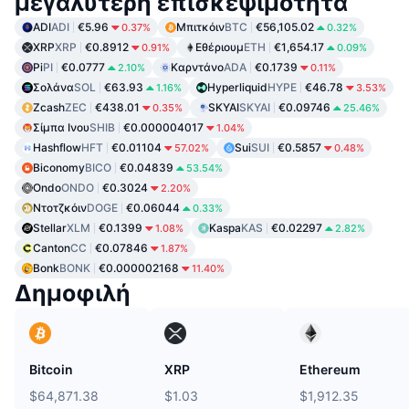
μεγαλύτερη επισκεψιμότητα
ADI
ADI
€5.96
Μπιτκόιν
BTC
€56,105.02
0.37%
0.32%
XRP
XRP
€0.8912
Εθέριουμ
ETH
€1,654.17
0.91%
0.09%
Pi
PI
€0.0777
Καρντάνο
ADA
€0.1739
2.10%
0.11%
Σολάνα
SOL
€63.93
Hyperliquid
HYPE
€46.78
1.16%
3.53%
Zcash
ZEC
€438.01
SKYAI
SKYAI
€0.09746
0.35%
25.46%
Σίμπα Ινου
SHIB
€0.000004017
1.04%
Hashflow
HFT
€0.01104
Sui
SUI
€0.5857
57.02%
0.48%
Biconomy
BICO
€0.04839
53.54%
Ondo
ONDO
€0.3024
2.20%
Ντοτζκόιν
DOGE
€0.06044
0.33%
Stellar
XLM
€0.1399
Kaspa
KAS
€0.02297
1.08%
2.82%
Canton
CC
€0.07846
1.87%
Bonk
BONK
€0.000002168
11.40%
Δημοφιλή
Bitcoin
XRP
Ethereum
$64,871.38
$1.03
$1,912.35