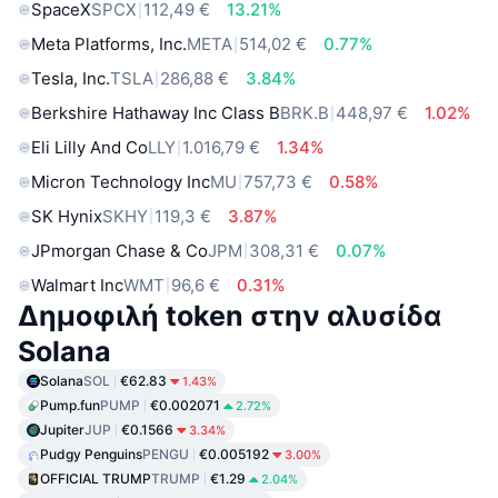
SpaceX
SPCX
112,49 €
13.21%
Meta Platforms, Inc.
META
514,02 €
0.77%
Tesla, Inc.
TSLA
286,88 €
3.84%
Berkshire Hathaway Inc Class B
BRK.B
448,97 €
1.02%
Eli Lilly And Co
LLY
1.016,79 €
1.34%
Micron Technology Inc
MU
757,73 €
0.58%
SK Hynix
SKHY
119,3 €
3.87%
JPmorgan Chase & Co
JPM
308,31 €
0.07%
Walmart Inc
WMT
96,6 €
0.31%
Δημοφιλή token στην αλυσίδα
Solana
Solana
SOL
€62.83
1.43%
Pump.fun
PUMP
€0.002071
2.72%
Jupiter
JUP
€0.1566
3.34%
Pudgy Penguins
PENGU
€0.005192
3.00%
OFFICIAL TRUMP
TRUMP
€1.29
2.04%