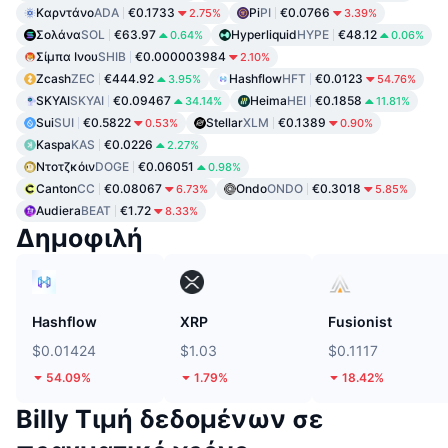
Καρντάνο
ADA
€0.1733
Pi
PI
€0.0766
2.75%
3.39%
Σολάνα
SOL
€63.97
Hyperliquid
HYPE
€48.12
0.64%
0.06%
Σίμπα Ινου
SHIB
€0.000003984
2.10%
Zcash
ZEC
€444.92
Hashflow
HFT
€0.0123
3.95%
54.76%
SKYAI
SKYAI
€0.09467
Heima
HEI
€0.1858
34.14%
11.81%
Sui
SUI
€0.5822
Stellar
XLM
€0.1389
0.53%
0.90%
Kaspa
KAS
€0.0226
2.27%
Ντοτζκόιν
DOGE
€0.06051
0.98%
Canton
CC
€0.08067
Ondo
ONDO
€0.3018
6.73%
5.85%
Audiera
BEAT
€1.72
8.33%
Δημοφιλή
Hashflow
XRP
Fusionist
$0.01424
$1.03
$0.1117
54.09%
1.79%
18.42%
Billy Τιμή δεδομένων σε