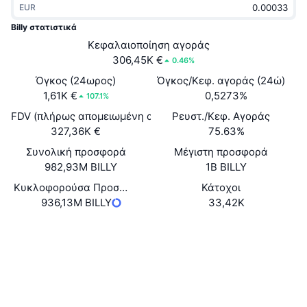
EUR
Δημοφιλή
Crypto ETFs
Εκμάθηση
CMC MCP
Billy στατιστικά
Νέο
Κεφαλαιοποίηση αγοράς
Διαπραγματεύσιμα Αμοιβαία Κεφάλαια Μπιτκόιν
x402
Νέα
306,45K €
0.46%
Κρυπτο
Διαπραγματεύσιμα Αμοιβαία Κεφάλαια Εθέριουμ
Όγκος (24ωρος)
Όγκος/Κεφ. αγοράς (24ώ)
Academy
1,61K €
0,5273%
107.1%
Πολιτική
FDV (πλήρως απομειωμένη αξία)
Ρευστ./Κεφ. Αγοράς
Τεχνική ανάλυση
Έρευνα
327,36K €
75.63%
Αθλητισμός
Συνολική προσφορά
Μέγιστη προσφορά
RSI
Βίντεο
982,93M BILLY
1B BILLY
Οικονομικά
MACD
Κυκλοφορούσα Προσφορά
Κάτοχοι
Γλωσσάριο
936,13M BILLY
33,42K
Τεχνολογία
Ιστότοπος
Website
Παράγωγα
Καμπάνιες
Κοινωνικά
NFT
Επισκόπηση
Συμβόλαια
3B5wuU...N3pump
Airdrop
3.0
Αξιολόγηση (CertiK)
Συνολικά στατιστικά NFT
Εκκαθαρίσεις
Explorers
solscan.io
Ανταμοιβές Diamonds