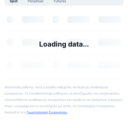
Spot
Perpetual
Futures
Loading data...
Αποποίηση ευθύνης: Αυτή η σελίδα ενδέχεται να περιέχει συνδέσμους
συνεργατών. Το CoinMarketCap ενδέχεται να αποζημιωθεί εάν επισκεφτείτε
οποιουσδήποτε συνδέσμους συνεργατών και προβείτε σε ορισμένες ενέργειες,
όπως η εγγραφή και οι συναλλαγές με αυτές τις πλατφόρμες συνεργατών.
Ανατρέξτε στη
Γνωστοποίηση Συνεργατών
.