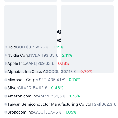
Δημοφιλή περιουσιακά στοιχεία
πραγματικού κόσμου
Gold
GOLD
3.758,75 €
0.15%
Nvidia Corp
NVDA
193,35 €
2.11%
Apple Inc.
AAPL
269,63 €
0.18%
Alphabet Inc Class A
GOOGL
307,18 €
0.70%
Microsoft Corp
MSFT
435,41 €
0.74%
Silver
SILVER
54,92 €
0.46%
Amazon.com Inc
AMZN
239,6 €
1.78%
Taiwan Semiconductor Manufacturing Co Ltd
TSM
362,3 €
Broadcom Inc
AVGO
367,45 €
1.05%