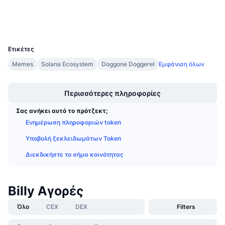
Προσεχείς πωλήσεις
Wallets
Επιτόκια χρηματοδότησης
Μάθετε και Κερδίστε
UCID
31914
Ημερολόγια
Ετικέτες
Memes
Solana Ecosystem
Doggone Doggerel
Εμφάνιση όλων
Ημερολόγιο ICO
Boost
Περισσότερες πληροφορίες
Ημερολόγιο Εκδηλώσεων
Σας ανήκει αυτό το πρότζεκτ;
Ενημέρωση πληροφοριών token
Υποβολή ξεκλειδωμάτων Token
Διεκδικήστε το σήμα κοινότητας
Billy Αγορές
Όλο
CEX
DEX
Filters