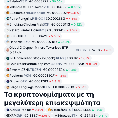
EstateX
ESX
€0.0003279
59.56%
Valencia CF Fan Token
VCF
€0.04658
0.96%
Buckazoids
Buckazoids
€0.0003302
0.35%
Petro Penguins
PENGO
€0.0002883
4.84%
Smoking Chicken Fish
SCF
€0.0003113
0.92%
Retard Finder Coin
RFC
€0.0003417
2.07%
LC SHIB
LC
€0.0003421
5.38%
HahaYes
RIZO
€0.0000007185
3.93%
Global X Copper Miners Tokenised ETF
COPXx
€74.83
1.28%
(xStock)
IREN tokenized stock (xStock)
IRENx
€33.02
1.85%
Coin (reservebankapp.com)
COINS
€0.00008519
0.37%
Stream SZN
STRSZN
€0.00008504
2.44%
Pockemy
PKM
€0.00008927
1.24%
Octokn
OTK
€0.0001783
3.31%
Large Language Model
LLM
€0.00008813
5.88%
Τα κρυπτονομίσματα με τη
μεγαλύτερη επισκεψιμότητα
ADI
ADI
€5.95
Μπιτκόιν
BTC
€56,214.54
0.40%
0.24%
XRP
XRP
€0.8887
Εθέριουμ
ETH
€1,661.85
2.06%
0.31%