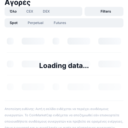
Αγορές
Όλο
CEX
DEX
Filters
Spot
Perpetual
Futures
Loading data...
Αποποίηση ευθύνης: Αυτή η σελίδα ενδέχεται να περιέχει συνδέσμους
συνεργατών. Το CoinMarketCap ενδέχεται να αποζημιωθεί εάν επισκεφτείτε
οποιουσδήποτε συνδέσμους συνεργατών και προβείτε σε ορισμένες ενέργειες,
όπως η εγγραφή και οι συναλλαγές με αυτές τις πλατφόρμες συνεργατών.