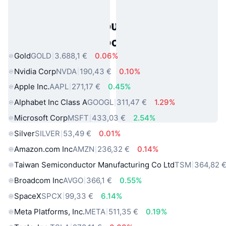
Δημοφιλή περιουσιακά στοιχεία
πραγματικού κόσμου
Gold
GOLD
3.688,1 €
0.06%
Nvidia Corp
NVDA
190,43 €
0.10%
Apple Inc.
AAPL
271,17 €
0.45%
Alphabet Inc Class A
GOOGL
311,47 €
1.29%
Microsoft Corp
MSFT
433,03 €
2.54%
Silver
SILVER
53,49 €
0.01%
Amazon.com Inc
AMZN
236,32 €
0.14%
Taiwan Semiconductor Manufacturing Co Ltd
TSM
364,82 
Broadcom Inc
AVGO
366,1 €
0.55%
SpaceX
SPCX
99,33 €
6.14%
Meta Platforms, Inc.
META
511,35 €
0.19%