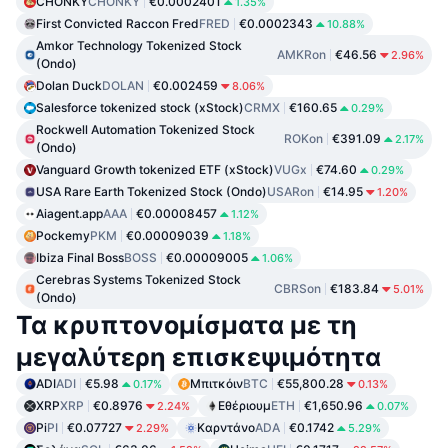
CHONKY
CHONKY
€0.0002401
1.35%
First Convicted Raccon Fred
FRED
€0.0002343
10.88%
Amkor Technology Tokenized Stock
AMKRon
€46.56
2.96%
(Ondo)
Dolan Duck
DOLAN
€0.002459
8.06%
Salesforce tokenized stock (xStock)
CRMX
€160.65
0.29%
Rockwell Automation Tokenized Stock
ROKon
€391.09
2.17%
(Ondo)
Vanguard Growth tokenized ETF (xStock)
VUGx
€74.60
0.29%
USA Rare Earth Tokenized Stock (Ondo)
USARon
€14.95
1.20%
Aiagent.app
AAA
€0.00008457
1.12%
Pockemy
PKM
€0.00009039
1.18%
Ibiza Final Boss
BOSS
€0.00009005
1.06%
Cerebras Systems Tokenized Stock
CBRSon
€183.84
5.01%
(Ondo)
Τα κρυπτονομίσματα με τη
μεγαλύτερη επισκεψιμότητα
ADI
ADI
€5.98
Μπιτκόιν
BTC
€55,800.28
0.17%
0.13%
XRP
XRP
€0.8976
Εθέριουμ
ETH
€1,650.96
2.24%
0.07%
Pi
PI
€0.07727
Καρντάνο
ADA
€0.1742
2.29%
5.29%