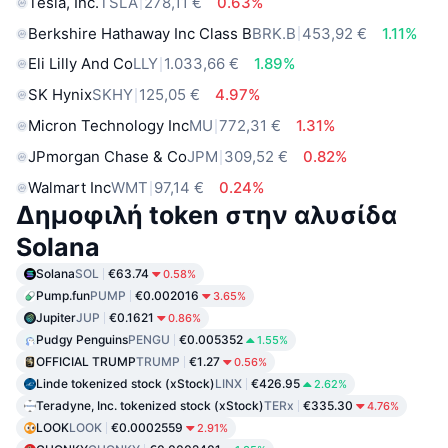
Tesla, Inc.
TSLA
278,11 €
0.63%
Berkshire Hathaway Inc Class B
BRK.B
453,92 €
1.11%
Eli Lilly And Co
LLY
1.033,66 €
1.89%
SK Hynix
SKHY
125,05 €
4.97%
Micron Technology Inc
MU
772,31 €
1.31%
JPmorgan Chase & Co
JPM
309,52 €
0.82%
Walmart Inc
WMT
97,14 €
0.24%
Δημοφιλή token στην αλυσίδα
Solana
Solana
SOL
€63.74
0.58%
Pump.fun
PUMP
€0.002016
3.65%
Jupiter
JUP
€0.1621
0.86%
Pudgy Penguins
PENGU
€0.005352
1.55%
OFFICIAL TRUMP
TRUMP
€1.27
0.56%
Linde tokenized stock (xStock)
LINX
€426.95
2.62%
Teradyne, Inc. tokenized stock (xStock)
TERx
€335.30
4.76%
LOOK
LOOK
€0.0002559
2.91%