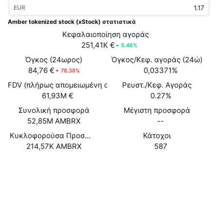
EUR
Δημοφιλή
Crypto ETFs
Εκμάθηση
CMC MCP
Amber tokenized stock (xStock) στατιστικά
Νέο
Διαπραγματεύσιμα Αμοιβαία Κεφάλαια Μπιτκόιν
Κεφαλαιοποίηση αγοράς
x402
Νέα
251,41K €
5.46%
Κρυπτο
Διαπραγματεύσιμα Αμοιβαία Κεφάλαια Εθέριουμ
Όγκος (24ωρος)
Όγκος/Κεφ. αγοράς (24ώ)
Academy
84,76 €
0,03371%
78.38%
Πολιτική
FDV (πλήρως απομειωμένη αξία)
Ρευστ./Κεφ. Αγοράς
Τεχνική ανάλυση
Έρευνα
61,93M €
0.27%
Αθλητισμός
RSI
Συνολική προσφορά
Βίντεο
Μέγιστη προσφορά
52,85M AMBRX
--
Οικονομικά
MACD
Γλωσσάριο
Κυκλοφορούσα Προσφορά
Κάτοχοι
214,57K AMBRX
587
Τεχνολογία
Παράγωγα
Καμπάνιες
Ιστότοπος
Website
Κοινωνικά
NFT
Επισκόπηση
Airdrop
0x2f9a...c6e763
Συμβόλαια
Συνολικά στατιστικά NFT
Εκκαθαρίσεις
Ανταμοιβές Diamonds
solscan.io