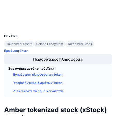
Explorers
Προσεχείς πωλήσεις
Επιτόκια χρηματοδότησης
Μάθετε και Κερδίστε
Wallets
Ημερολόγια
UCID
37015
Ετικέτες
Ημερολόγιο ICO
Tokenized Assets
Solana Ecosystem
Tokenized Stock
Ημερολόγιο Εκδηλώσεων
Εμφάνιση όλων
Περισσότερες πληροφορίες
Σας ανήκει αυτό το πρότζεκτ;
Ενημέρωση πληροφοριών token
Υποβολή ξεκλειδωμάτων Token
Διεκδικήστε το σήμα κοινότητας
Amber tokenized stock (xStock)