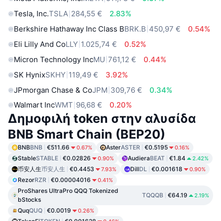
Tesla, Inc.
TSLA
284,55 €
2.83%
Berkshire Hathaway Inc Class B
BRK.B
450,97 €
0.54%
Eli Lilly And Co
LLY
1.025,74 €
0.52%
Micron Technology Inc
MU
761,12 €
0.44%
SK Hynix
SKHY
119,49 €
3.92%
JPmorgan Chase & Co
JPM
309,76 €
0.34%
Walmart Inc
WMT
96,68 €
0.20%
Δημοφιλή token στην αλυσίδα
BNB Smart Chain (BEP20)
BNB
BNB
€511.66
Aster
ASTER
€0.5195
0.67%
0.16%
Stable
STABLE
€0.02826
Audiera
BEAT
€1.84
0.90%
2.42%
币安人生
币安人生
€0.4453
Dill
DL
€0.001618
7.93%
0.90%
Rezor
RZR
€0.00004016
0.41%
ProShares UltraPro QQQ Tokenized
TQQQB
€64.19
2.19%
bStocks
Quq
QUQ
€0.0019
0.26%