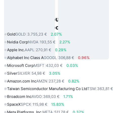
Δημοφιλή περιουσιακά στοιχεία
πραγματικού κόσμου
Gold
GOLD
3.755,23 €
2.07%
Nvidia Corp
NVDA
193,55 €
2.27%
Apple Inc.
AAPL
270,91 €
0.29%
Alphabet Inc Class A
GOOGL
306,88 €
0.96%
Microsoft Corp
MSFT
432,03 €
0.03%
Silver
SILVER
54,98 €
3.05%
Amazon.com Inc
AMZN
237,28 €
0.82%
Taiwan Semiconductor Manufacturing Co Ltd
TSM
363,81 
Broadcom Inc
AVGO
369,03 €
1.71%
SpaceX
SPCX
115,98 €
15.83%
Meta Platforms, Inc.
META
511,78 €
0.37%