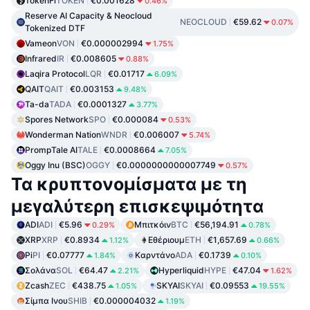
TokenFi
TOKEN
€0.001628
0.46%
Reserve AI Capacity & Neocloud
NEOCLOUD
€59.62
0.07%
Tokenized DTF
Vameon
VON
€0.000002994
1.75%
Infrared
IR
€0.008605
0.88%
Laqira Protocol
LQR
€0.01717
6.09%
QAIT
QAIT
€0.003153
9.48%
Ta-da
TADA
€0.0001327
3.77%
Spores Network
SPO
€0.000084
0.53%
Wonderman Nation
WNDR
€0.006007
5.74%
PrompTale AI
TALE
€0.0008664
7.05%
Oggy Inu (BSC)
OGGY
€0.0000000000007749
0.57%
Τα κρυπτονομίσματα με τη
μεγαλύτερη επισκεψιμότητα
ADI
ADI
€5.96
Μπιτκόιν
BTC
€56,194.91
0.29%
0.78%
XRP
XRP
€0.8934
Εθέριουμ
ETH
€1,657.69
1.12%
0.66%
Pi
PI
€0.07777
Καρντάνο
ADA
€0.1739
1.84%
0.10%
Σολάνα
SOL
€64.47
Hyperliquid
HYPE
€47.04
2.21%
1.62%
Zcash
ZEC
€438.75
SKYAI
SKYAI
€0.09553
1.05%
19.55%
Σίμπα Ινου
SHIB
€0.000004032
1.19%