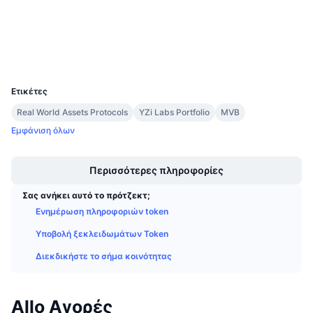
4.1
Προσεχείς πωλήσεις
Αξιολόγηση (CertiK)
Επιτόκια χρηματοδότησης
Μάθετε και Κερδίστε
Explorers
bscscan.com
Wallets
UCID
Ημερολόγια
33783
Ετικέτες
Ημερολόγιο ICO
Real World Assets Protocols
YZi Labs Portfolio
MVB
Εμφάνιση όλων
Ημερολόγιο Εκδηλώσεων
Boost
Περισσότερες πληροφορίες
Σας ανήκει αυτό το πρότζεκτ;
Ενημέρωση πληροφοριών token
Υποβολή ξεκλειδωμάτων Token
Διεκδικήστε το σήμα κοινότητας
Allo Αγορές