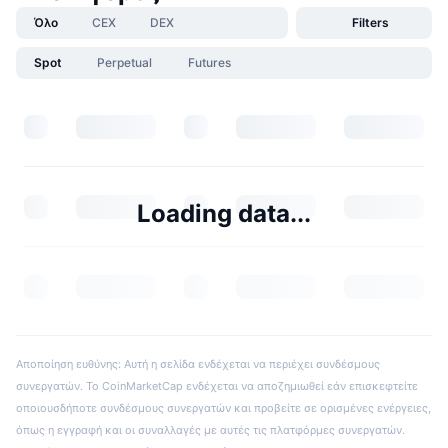
Όλο
CEX
DEX
Filters
Spot
Perpetual
Futures
Loading data...
Αποποίηση ευθύνης: Αυτή η σελίδα ενδέχεται να περιέχει συνδέσμους
συνεργατών. Το CoinMarketCap ενδέχεται να αποζημιωθεί εάν επισκεφτείτε
οποιουσδήποτε συνδέσμους συνεργατών και προβείτε σε ορισμένες ενέργειες,
όπως η εγγραφή και οι συναλλαγές με αυτές τις πλατφόρμες συνεργατών.