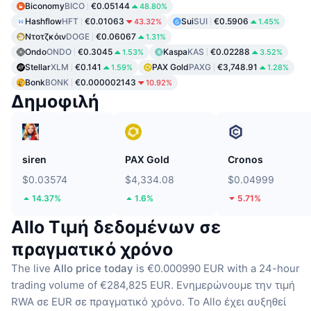
Biconomy
BICO
€0.05144
48.80%
Hashflow
HFT
€0.01063
Sui
SUI
€0.5906
43.32%
1.45%
Ντοτζκόιν
DOGE
€0.06067
1.31%
Ondo
ONDO
€0.3045
Kaspa
KAS
€0.02288
1.53%
3.52%
Stellar
XLM
€0.141
PAX Gold
PAXG
€3,748.91
1.59%
1.28%
Bonk
BONK
€0.000002143
10.92%
Δημοφιλή
siren
PAX Gold
Cronos
$0.03574
$4,334.08
$0.04999
14.37%
1.6%
5.71%
Allo Τιμή δεδομένων σε
πραγματικό χρόνο
The live
Allo price today
is €0.000990 EUR with a 24-hour
trading volume of €284,825 EUR.
Ενημερώνουμε την τιμή
RWA σε EUR σε πραγματικό χρόνο.
Το Allo έχει αυξηθεί