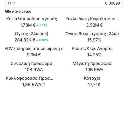
EUR
Δημοφιλή
Crypto ETFs
Εκμάθηση
CMC MCP
Allo στατιστικά
Κεφαλαιοποίηση αγοράς
Νέο
Ξεκλείδωτη Κεφαλαιοποίηση 
Διαπραγματεύσιμα Αμοιβαία Κεφάλαια Μπιτκόιν
x402
Νέα
1,78M €
3,52M €
0.11%
Κρυπτο
Διαπραγματεύσιμα Αμοιβαία Κεφάλαια Εθέριουμ
Όγκος (24ωρος)
Όγκος/Κεφ. αγοράς (24ώ)
Academy
284,82K €
15,97%
0.02%
Πολιτική
FDV (πλήρως απομειωμένη αξία)
Ρευστ./Κεφ. Αγοράς
Τεχνική ανάλυση
Έρευνα
9,9M €
14.25%
Αθλητισμός
Συνολική προσφορά
Μέγιστη προσφορά
RSI
Βίντεο
10B RWA
10B RWA
Οικονομικά
MACD
Κυκλοφορούσα Προσφορά
Κάτοχοι
Γλωσσάριο
1,8B RWA
17,71K
Τεχνολογία
Website
Whitepaper
Παράγωγα
Καμπάνιες
Ιστότοπος
NFT
Επισκόπηση
Airdrop
Κοινωνικά
Συνολικά στατιστικά NFT
Εκκαθαρίσεις
Ανταμοιβές Diamonds
Συμβόλαια
0x9C8B...C6586E