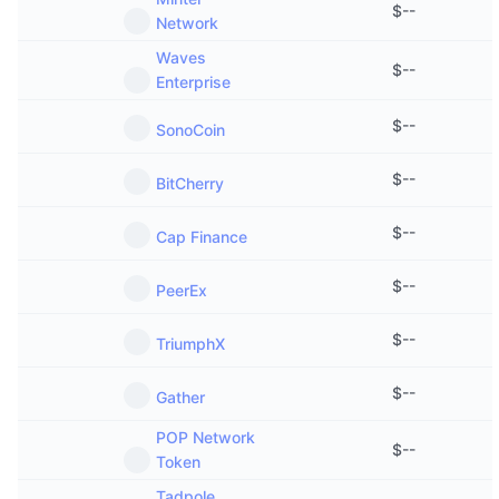
$
--
Anstehende Verkäufe
Network
Finanzierungsraten
Lernen und verdienen
Waves
$
--
Enterprise
Kalender
$
--
SonoCoin
ICO-Kalender
$
--
BitCherry
Ereigniskalender
$
--
Cap Finance
$
--
PeerEx
$
--
TriumphX
$
--
Gather
POP Network
$
--
Token
Tadpole