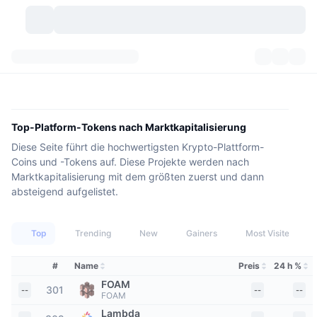
Kryptowährungen
Dashboards
Kryptowährungen
DexScan
Märkte
Rangliste
Top-Platform-Tokens nach Marktkapitalisierung
Diese Seite führt die hochwertigsten Krypto-Plattform-
Signale
Börsen
Kategorien
New
Marktübersicht
Coins und -Tokens auf. Diese Projekte werden nach
Marktkapitalisierung mit dem größten zuerst und dann
Im Trend
Community
Historische Momentaufnahmen
Spot-Markt
Zentralisierte Börsen
absteigend aufgelistet.
Neu
Feeds
API
Token-Freischaltungen
Anzahl der Kryptowährungen
Spot
Top
Trending
New
Gainers
Most Visited
Gewinner
Themen
Yields
Produkte
Bitcoin Schatzkammern
Derivate
API
#
Name
Preis
24 h %
Meme Explorer
FOAM
Lives
Reale Vermögenswerte
BNB Schatzkammern
Produkte
Krypto-API
301
--
--
--
FOAM
Dezentrale Börsen
Lambda