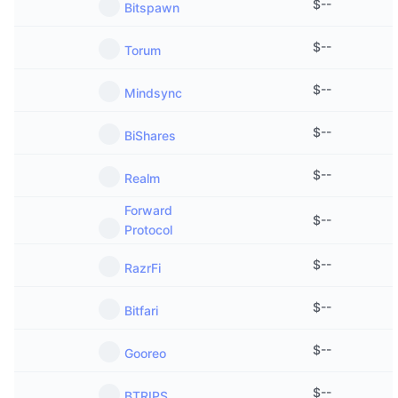
$
--
Bitspawn
$
--
Torum
$
--
Mindsync
$
--
BiShares
$
--
Realm
Forward
$
--
Protocol
$
--
RazrFi
$
--
Bitfari
$
--
Gooreo
$
--
BTRIPS