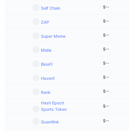
$
--
Self Chain
$
--
ZAP
$
--
Super Meme
$
--
Midle
$
--
BinoFI
$
--
Haven1
$
--
Rank
Hash Epoch
$
--
Sports Token
$
--
Quantlink