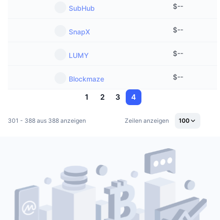
$
--
SubHub
$
--
SnapX
$
--
LUMY
$
--
Blockmaze
1
2
3
4
301 - 388 aus 388 anzeigen
Zeilen anzeigen
100