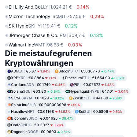
Eli Lilly And Co
LLY
1.024,21 €
0.14%
Micron Technology Inc
MU
757,56 €
0.29%
SK Hynix
SKHY
119,41 €
0.12%
JPmorgan Chase & Co
JPM
309,7 €
0.13%
Walmart Inc
WMT
96,68 €
0.03%
Die meistaufegrufenen
Kryptowährungen
ADI
ADI
€5.87
Bitcoin
BTC
€56,167.73
1.84%
0.47%
XRP
XRP
€0.8864
Ethereum
ETH
€1,654.90
1.17%
0.02%
Cardano
ADA
€0.1749
Pi
PI
€0.07672
0.46%
1.42%
Solana
SOL
€63.80
Hyperliquid
HYPE
€47.01
0.94%
3.04%
SKYAI
SKYAI
€0.1029
Zcash
ZEC
€441.89
19.12%
2.99%
Shiba Inu
SHIB
€0.000003998
1.99%
Hashflow
HFT
€0.01168
Sui
SUI
€0.5809
61.53%
0.63%
Biconomy
BICO
€0.04625
36.47%
Ondo
ONDO
€0.3027
3.24%
Dogecoin
DOGE
€0.0603
0.81%