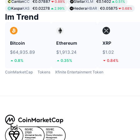
Canton
CC
€0.07887
Stellar
XLM
€0.1402
0.89%
0.51%
Kaspa
KAS
€0.02278
Hedera
HBAR
€0.05875
2.99%
0.68%
Im Trend
Bitcoin
Ethereum
XRP
$64,935.89
$1,913.24
$1.02
0.8%
0.35%
0.84%
CoinMarketCap
Tokens
Xfinite Entertainment Token