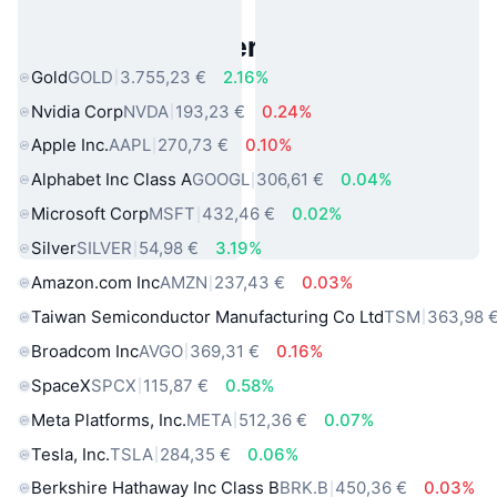
Beliebte reale Vermögenswerte
Gold
GOLD
3.755,23 €
2.16%
Nvidia Corp
NVDA
193,23 €
0.24%
Apple Inc.
AAPL
270,73 €
0.10%
Alphabet Inc Class A
GOOGL
306,61 €
0.04%
Microsoft Corp
MSFT
432,46 €
0.02%
Silver
SILVER
54,98 €
3.19%
Amazon.com Inc
AMZN
237,43 €
0.03%
Taiwan Semiconductor Manufacturing Co Ltd
TSM
363,98 
Broadcom Inc
AVGO
369,31 €
0.16%
SpaceX
SPCX
115,87 €
0.58%
Meta Platforms, Inc.
META
512,36 €
0.07%
Tesla, Inc.
TSLA
284,35 €
0.06%
Berkshire Hathaway Inc Class B
BRK.B
450,36 €
0.03%