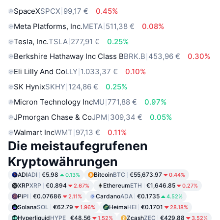
SpaceX
SPCX
99,17 €
0.45%
Meta Platforms, Inc.
META
511,38 €
0.08%
Tesla, Inc.
TSLA
277,91 €
0.25%
Berkshire Hathaway Inc Class B
BRK.B
453,96 €
0.30%
Eli Lilly And Co
LLY
1.033,37 €
0.10%
SK Hynix
SKHY
124,86 €
0.25%
Micron Technology Inc
MU
771,88 €
0.97%
JPmorgan Chase & Co
JPM
309,34 €
0.05%
Walmart Inc
WMT
97,13 €
0.11%
Die meistaufegrufenen
Kryptowährungen
ADI
ADI
€5.98
Bitcoin
BTC
€55,673.97
0.13%
0.44%
XRP
XRP
€0.894
Ethereum
ETH
€1,646.85
2.67%
0.27%
Pi
PI
€0.07686
Cardano
ADA
€0.1735
2.11%
4.52%
Solana
SOL
€62.79
Heima
HEI
€0.1701
1.96%
28.18%
Hyperliquid
HYPE
€48.56
Zcash
ZEC
€429.88
1.52%
3.52%