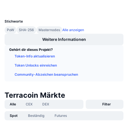
Anstehende Verkäufe
Finanzierungsraten
Lernen und verdienen
UCID
4
Stichworte
Kalender
PoW
SHA-256
Masternodes
Alle anzeigen
Weitere Informationen
ICO-Kalender
Gehört dir dieses Projekt?
Ereigniskalender
Token-Info aktualisieren
Token Unlocks einreichen
Community-Abzeichen beanspruchen
Terracoin Märkte
Alle
CEX
DEX
Filter
Spot
Beständig
Futures