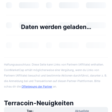
Daten werden geladen…
Haftungsausschluss: Diese Seite kann Links von Partnern (Affiliate) enthalten.
CoinMarketCap erhält möglicherweise eine Vergütung, wenn du Links von
Partnern (Affiliate) besuchst und bestimmte Aktionen durchführst, darunter z. B.
die Anmeldung bei und Transaktionen auf diesen Partner-Plattformen. Bitte
schau dir die
Offenlegung der Partner
an.
Terracoin-Neuigkeiten
Top-
Aktuellste