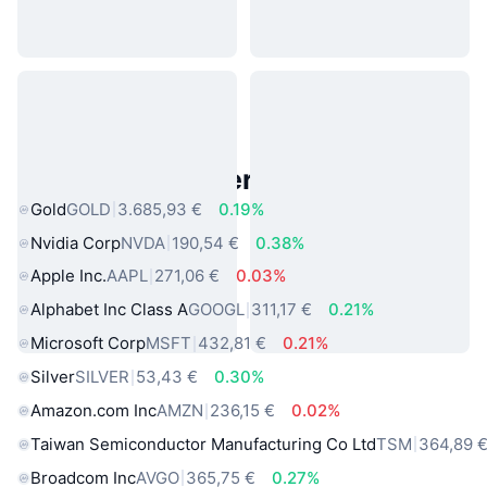
Beliebte reale Vermögenswerte
Gold
GOLD
3.685,93 €
0.19%
Nvidia Corp
NVDA
190,54 €
0.38%
Apple Inc.
AAPL
271,06 €
0.03%
Alphabet Inc Class A
GOOGL
311,17 €
0.21%
Microsoft Corp
MSFT
432,81 €
0.21%
Silver
SILVER
53,43 €
0.30%
Amazon.com Inc
AMZN
236,15 €
0.02%
Taiwan Semiconductor Manufacturing Co Ltd
TSM
364,89 
Broadcom Inc
AVGO
365,75 €
0.27%