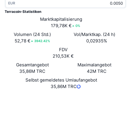
EUR
Im Trend
Krypto-ETFs
Lernen
CMC MCP
Terracoin-Statistiken
Neu
Marktkapitalisierung
Bitcoin-ETFs
x402
News
179,78K €
0%
Krypto
Ethereum-ETFs
Volumen (24 Std.)
Vol/Marktkap. (24 h)
Akademie
52,78 €
0,02935%
3942.42%
Politik
FDV
Technische Analyse
Forschung/Recherche
210,53K €
Sport
Gesamtangebot
Maximalangebot
RSI
Videos
35,86M TRC
42M TRC
Finanzen
MACD
Selbst gemeldetes Umlaufangebot
Wörterbuch
35,86M TRC
Technologie
Website
Website
Whitepaper
Derivate
Kampagnen
NFT
Soziale Medien
Überblick
Airdrops
2.6
Bewertung (CertiK)
NFT-Statistiken insgesamt
Liquidationen
Diamant-Prämien
insight.terracoin.io
Explorer