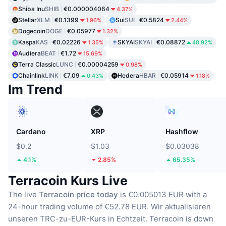
Shiba Inu
SHIB
€0.000004064
4.37%
Stellar
XLM
€0.1399
Sui
SUI
€0.5824
1.96%
2.44%
Dogecoin
DOGE
€0.05977
1.32%
Kaspa
KAS
€0.02226
SKYAI
SKYAI
€0.08872
1.35%
48.92%
Audiera
BEAT
€1.72
15.69%
Terra Classic
LUNC
€0.00004259
0.98%
Chainlink
LINK
€7.09
Hedera
HBAR
€0.05914
0.43%
1.18%
Im Trend
Cardano
XRP
Hashflow
$0.2
$1.03
$0.03038
4.1%
2.85%
65.35%
Terracoin Kurs Live
The live
Terracoin price today
is €0.005013 EUR with a
24-hour trading volume of €52.78 EUR.
Wir aktualisieren
unseren TRC-zu-EUR-Kurs in Echtzeit.
Terracoin is down