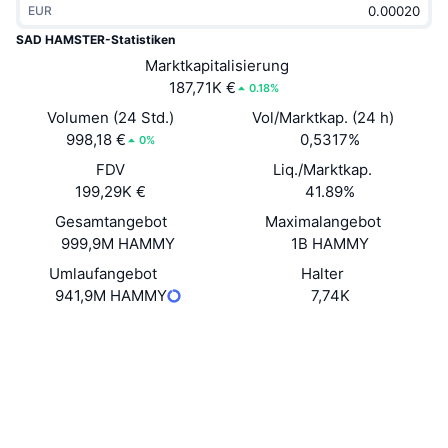
EUR
Im Trend
Krypto-ETFs
Lernen
CMC MCP
SAD HAMSTER-Statistiken
Neu
Marktkapitalisierung
Bitcoin-ETFs
x402
News
187,71K €
0.18%
Krypto
Ethereum-ETFs
Volumen (24 Std.)
Vol/Marktkap. (24 h)
Akademie
998,18 €
0,5317%
0%
Politik
FDV
Liq./Marktkap.
Technische Analyse
Forschung/Recherche
199,29K €
41.89%
Sport
Gesamtangebot
Maximalangebot
RSI
Videos
999,9M HAMMY
1B HAMMY
Finanzen
MACD
Umlaufangebot
Halter
Wörterbuch
941,9M HAMMY
7,74K
Technologie
Website
Website
Derivate
Kampagnen
Soziale Medien
NFT
Überblick
Verträge
26KMQV...Q64Udr
Airdrops
Explorer
solscan.io
NFT-Statistiken insgesamt
Liquidationen
Diamant-Prämien
Wallets