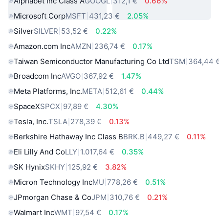
Alphabet Inc Class A
GOOGL
312,1 €
0.66%
Microsoft Corp
MSFT
431,23 €
2.05%
Silver
SILVER
53,52 €
0.22%
Amazon.com Inc
AMZN
236,74 €
0.17%
Taiwan Semiconductor Manufacturing Co Ltd
TSM
364,44 
Broadcom Inc
AVGO
367,92 €
1.47%
Meta Platforms, Inc.
META
512,61 €
0.44%
SpaceX
SPCX
97,89 €
4.30%
Tesla, Inc.
TSLA
278,39 €
0.13%
Berkshire Hathaway Inc Class B
BRK.B
449,27 €
0.11%
Eli Lilly And Co
LLY
1.017,64 €
0.35%
SK Hynix
SKHY
125,92 €
3.82%
Micron Technology Inc
MU
778,26 €
0.51%
JPmorgan Chase & Co
JPM
310,76 €
0.21%
Walmart Inc
WMT
97,54 €
0.17%