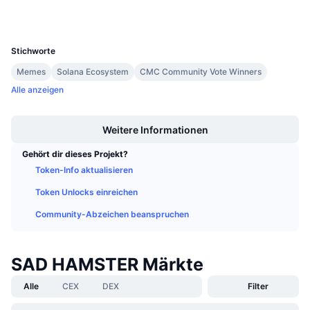
Anstehende Verkäufe
Finanzierungsraten
Lernen und verdienen
UCID
31284
Stichworte
Kalender
Memes
Solana Ecosystem
CMC Community Vote Winners
Alle anzeigen
ICO-Kalender
Boost
Weitere Informationen
Ereigniskalender
Gehört dir dieses Projekt?
Token-Info aktualisieren
Token Unlocks einreichen
Community-Abzeichen beanspruchen
SAD HAMSTER Märkte
Alle
CEX
DEX
Filter