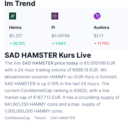
Im Trend
Heima
Pi
Audiera
$0.227
$0.09196
$2.11
26.22%
5.68%
11.73%
SAD HAMSTER Kurs Live
The live
SAD HAMSTER price today
is €0.000199 EUR
with a 24-hour trading volume of €998.19 EUR.
Wir
aktualisieren unseren HAMMY-zu-EUR-Kurs in Echtzeit.
SAD HAMSTER is up 0.19% in the last 24 hours.
The
current CoinMarketCap ranking is #2625, with a live
market cap of €187,712 EUR.
It has a circulating supply of
941,901,250 HAMMY coins
and a max. supply of
1,000,000,000 HAMMY coins.
CoinMarketCap
Tokens
SAD HAMSTER