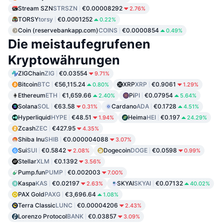
Stream SZN
STRSZN
€0.00008292
2.76%
TORSY
torsy
€0.0001252
0.22%
Coin (reservebankapp.com)
COINS
€0.0000854
0.49%
Die meistaufegrufenen
Kryptowährungen
ZIGChain
ZIG
€0.03554
9.71%
Bitcoin
BTC
€56,115.24
XRP
XRP
€0.9061
0.80%
1.29%
Ethereum
ETH
€1,659.66
Pi
PI
€0.07954
2.40%
5.64%
Solana
SOL
€63.58
Cardano
ADA
€0.1728
0.31%
4.51%
Hyperliquid
HYPE
€48.51
Heima
HEI
€0.197
1.94%
24.29%
Zcash
ZEC
€427.95
4.35%
Shiba Inu
SHIB
€0.000004088
3.07%
Sui
SUI
€0.5842
Dogecoin
DOGE
€0.0598
2.08%
0.99%
Stellar
XLM
€0.1392
3.56%
Pump.fun
PUMP
€0.002003
7.00%
Kaspa
KAS
€0.02197
SKYAI
SKYAI
€0.07132
2.63%
40.02%
PAX Gold
PAXG
€3,696.64
1.08%
Terra Classic
LUNC
€0.00004206
2.43%
Lorenzo Protocol
BANK
€0.03857
3.09%