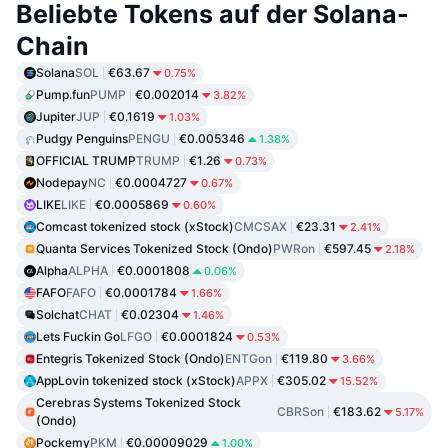
Beliebte Tokens auf der Solana-
Chain
Solana
SOL
€63.67
0.75%
Pump.fun
PUMP
€0.002014
3.82%
Jupiter
JUP
€0.1619
1.03%
Pudgy Penguins
PENGU
€0.005346
1.38%
OFFICIAL TRUMP
TRUMP
€1.26
0.73%
Nodepay
NC
€0.0004727
0.67%
LIKE
LIKE
€0.0005869
0.60%
Comcast tokenized stock (xStock)
CMCSAX
€23.31
2.41%
Quanta Services Tokenized Stock (Ondo)
PWRon
€597.45
2.18%
Alpha
ALPHA
€0.0001808
0.06%
FAFO
FAFO
€0.0001784
1.66%
Solchat
CHAT
€0.02304
1.46%
Lets Fuckin Go
LFGO
€0.0001824
0.53%
Entegris Tokenized Stock (Ondo)
ENTGon
€119.80
3.66%
AppLovin tokenized stock (xStock)
APPX
€305.02
15.52%
Cerebras Systems Tokenized Stock
CBRSon
€183.62
5.17%
(Ondo)
Pockemy
PKM
€0.00009029
1.00%