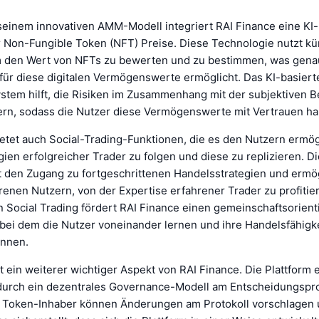
 seinem innovativen AMM-Modell integriert RAI Finance eine KI-
 Non-Fungible Token (NFT) Preise. Diese Technologie nutzt kü
um den Wert von NFTs zu bewerten und zu bestimmen, was gen
 für diese digitalen Vermögenswerte ermöglicht. Das KI-basiert
tem hilft, die Risiken im Zusammenhang mit der subjektiven 
rn, sodass die Nutzer diese Vermögenswerte mit Vertrauen h
ietet auch Social-Trading-Funktionen, die es den Nutzern ermö
ien erfolgreicher Trader zu folgen und diese zu replizieren. D
t den Zugang zu fortgeschrittenen Handelsstrategien und ermög
enen Nutzern, von der Expertise erfahrener Trader zu profitie
n Social Trading fördert RAI Finance einen gemeinschaftsorient
 bei dem die Nutzer voneinander lernen und ihre Handelsfähigk
önnen.
 ein weiterer wichtiger Aspekt von RAI Finance. Die Plattform 
durch ein dezentrales Governance-Modell am Entscheidungspr
 Token-Inhaber können Änderungen am Protokoll vorschlagen 