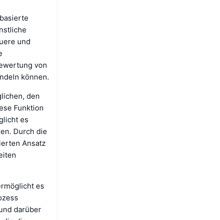
basierte
nstliche
auere und
e
Bewertung von
andeln können.
glichen, den
iese Funktion
licht es
ren. Durch die
ierten Ansatz
eiten
ermöglicht es
ozess
und darüber