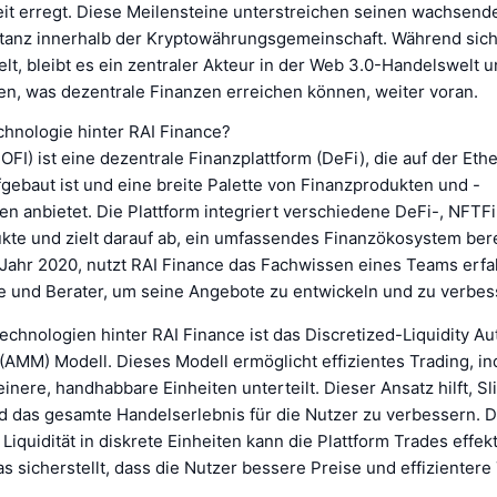
t erregt. Diese Meilensteine unterstreichen seinen wachsende
tanz innerhalb der Kryptowährungsgemeinschaft. Während sich
lt, bleibt es ein zentraler Akteur in der Web 3.0-Handelswelt un
n, was dezentrale Finanzen erreichen können, weiter voran.
chnologie hinter RAI Finance?
OFI) ist eine dezentrale Finanzplattform (DeFi), die auf der Et
gebaut ist und eine breite Palette von Finanzprodukten und -
en anbietet. Die Plattform integriert verschiedene DeFi-, NFTFi
kte und zielt darauf ab, ein umfassendes Finanzökosystem bere
Jahr 2020, nutzt RAI Finance das Fachwissen eines Teams erf
e und Berater, um seine Angebote zu entwickeln und zu verbes
echnologien hinter RAI Finance ist das Discretized-Liquidity A
(AMM) Modell. Dieses Modell ermöglicht effizientes Trading, i
kleinere, handhabbare Einheiten unterteilt. Dieser Ansatz hilft, S
d das gesamte Handelserlebnis für die Nutzer zu verbessern. D
 Liquidität in diskrete Einheiten kann die Plattform Trades effek
s sicherstellt, dass die Nutzer bessere Preise und effizientere