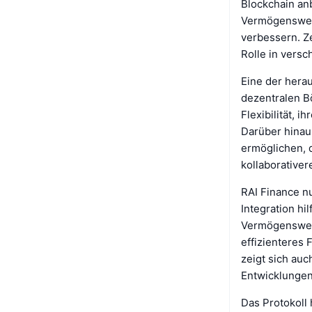
Blockchain anb
Vermögenswert
verbessern. Ze
Rolle in versc
Eine der hera
dezentralen B
Flexibilität, 
Darüber hinaus
ermöglichen, d
kollaborative
RAI Finance n
Integration hi
Vermögenswert
effizienteres
zeigt sich auc
Entwicklungen
Das Protokoll