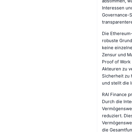
abstimmen, was
Interessen un
Governance-St
transparenter
Die Ethereum-B
robuste Grundl
keine einzelne
Zensur und Ma
Proof of Work 
Akteuren zu v
Sicherheit zu 
und stellt die
RAI Finance p
Durch die Inte
Vermögenswert
reduziert. Die
Vermögenswert
die Gesamtfunk