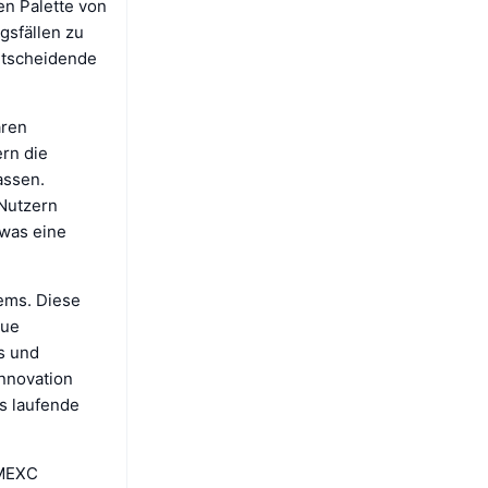
ren Palette von
gsfällen zu
entscheidende
aren
rn die
assen.
 Nutzern
 was eine
ems. Diese
eue
s und
Innovation
es laufende
 MEXC