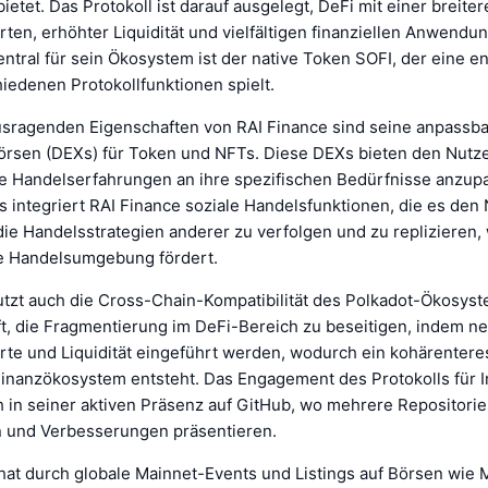
ietet. Das Protokoll ist darauf ausgelegt, DeFi mit einer breite
en, erhöhter Liquidität und vielfältigen finanziellen Anwendun
ntral für sein Ökosystem ist der native Token SOFI, der eine 
hiedenen Protokollfunktionen spielt.
usragenden Eigenschaften von RAI Finance sind seine anpassb
örsen (DEXs) für Token und NFTs. Diese DEXs bieten den Nutze
ihre Handelserfahrungen an ihre spezifischen Bedürfnisse anzup
 integriert RAI Finance soziale Handelsfunktionen, die es den
ie Handelsstrategien anderer zu verfolgen und zu replizieren,
re Handelsumgebung fördert.
utzt auch die Cross-Chain-Kompatibilität des Polkadot-Ökosyst
lft, die Fragmentierung im DeFi-Bereich zu beseitigen, indem n
e und Liquidität eingeführt werden, wodurch ein kohärentere
 Finanzökosystem entsteht. Das Engagement des Protokolls für 
h in seiner aktiven Präsenz auf GitHub, wo mehrere Repositori
 und Verbesserungen präsentieren.
 hat durch globale Mainnet-Events und Listings auf Börsen wie