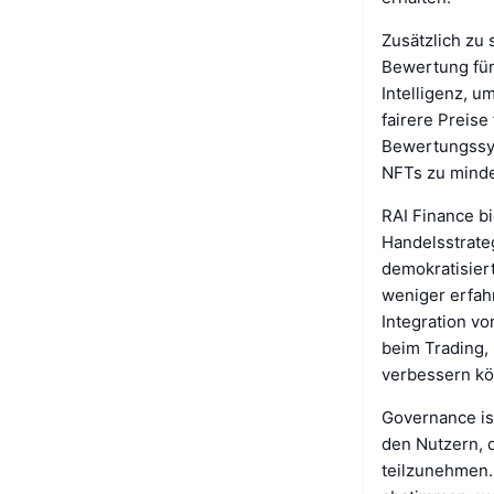
Zusätzlich zu
Bewertung für
Intelligenz, 
fairere Preise
Bewertungssys
NFTs zu minde
RAI Finance b
Handelsstrateg
demokratisier
weniger erfahr
Integration vo
beim Trading,
verbessern k
Governance ist
den Nutzern, 
teilzunehmen.