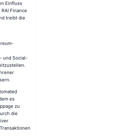
n Einfluss
 RAI Finance
d treibt die
hereum-
- und Social-
itzustellen.
ahrener
sern.
utomated
ndem es
lippage zu
urch die
tiver
 Transaktionen