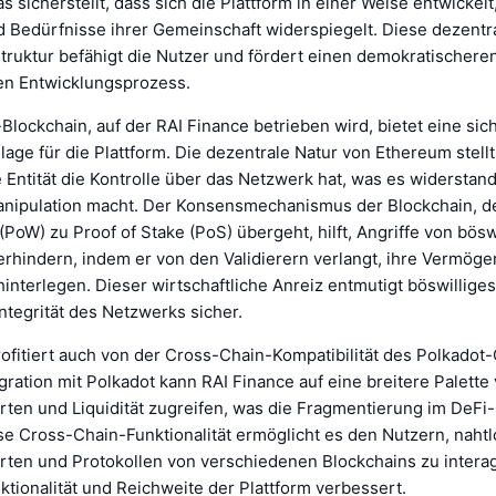
 sicherstellt, dass sich die Plattform in einer Weise entwickelt,
d Bedürfnisse ihrer Gemeinschaft widerspiegelt. Diese dezentr
ruktur befähigt die Nutzer und fördert einen demokratischere
en Entwicklungsprozess.
lockchain, auf der RAI Finance betrieben wird, bietet eine sic
age für die Plattform. Die dezentrale Natur von Ethereum stellt
 Entität die Kontrolle über das Netzwerk hat, was es widerstan
nipulation macht. Der Konsensmechanismus der Blockchain, de
(PoW) zu Proof of Stake (PoS) übergeht, hilft, Angriffe von bösw
erhindern, indem er von den Validierern verlangt, ihre Vermöge
hinterlegen. Dieser wirtschaftliche Anreiz entmutigt böswillige
 Integrität des Netzwerks sicher.
rofitiert auch von der Cross-Chain-Kompatibilität des Polkadot
gration mit Polkadot kann RAI Finance auf eine breitere Palette
en und Liquidität zugreifen, was die Fragmentierung im DeF
se Cross-Chain-Funktionalität ermöglicht es den Nutzern, nahtl
en und Protokollen von verschiedenen Blockchains zu interag
tionalität und Reichweite der Plattform verbessert.