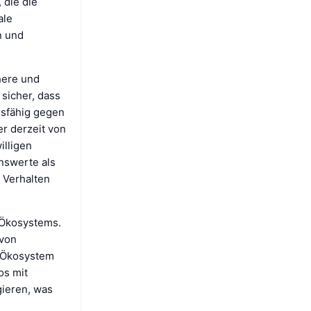
 die die
ale
n und
here und
 sicher, dass
dsfähig gegen
r derzeit von
illigen
nswerte als
s Verhalten
-Ökosystems.
 von
i-Ökosystem
os mit
ieren, was