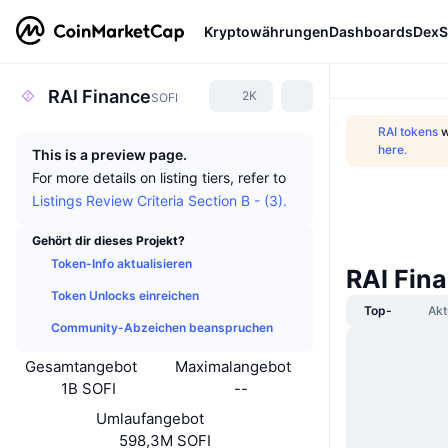
Kryptowährungen
Dashboards
DexS
RAI Finance
2K
SOFI
RAI tokens
w
here.
This is a preview page.
For more details on listing tiers, refer to
Listings Review Criteria Section B - (3).
Gehört dir dieses Projekt?
Token-Info aktualisieren
RAI Fin
Token Unlocks einreichen
Top-
Akt
Community-Abzeichen beanspruchen
Gesamtangebot
Maximalangebot
1B SOFI
--
Umlaufangebot
598,3M SOFI