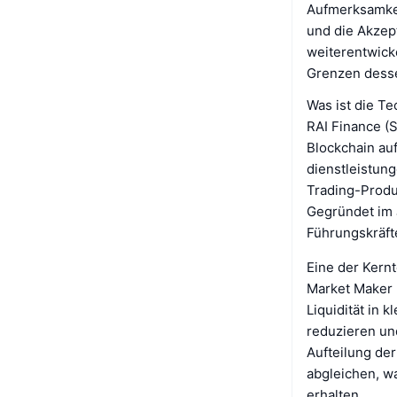
Aufmerksamkei
und die Akzep
weiterentwicke
Grenzen desse
Was ist die Te
RAI Finance (S
Blockchain auf
dienstleistung
Trading-Produ
Gegründet im 
Führungskräft
Eine der Kernt
Market Maker 
Liquidität in 
reduzieren un
Aufteilung der
abgleichen, wa
erhalten.