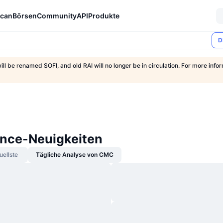
can
Börsen
Community
API
Produkte
D
ill be renamed SOFI, and old RAI will no longer be in circulation. For more inform
ance-Neuigkeiten
uellste
Tägliche Analyse von CMC