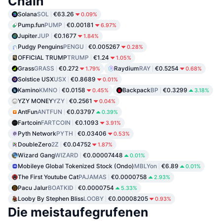
Chain
Solana
SOL
€63.26
0.09%
Pump.fun
PUMP
€0.00181
6.97%
Jupiter
JUP
€0.1677
1.84%
Pudgy Penguins
PENGU
€0.005267
0.28%
OFFICIAL TRUMP
TRUMP
€1.24
1.05%
Grass
GRASS
€0.272
Raydium
RAY
€0.5254
1.79%
0.68%
Solstice USX
USX
€0.8689
0.01%
Kamino
KMNO
€0.0158
Backpack
BP
€0.3299
0.45%
3.18%
YZY MONEY
YZY
€0.2561
0.04%
AntFun
ANTFUN
€0.03797
0.39%
Fartcoin
FARTCOIN
€0.1093
3.91%
Pyth Network
PYTH
€0.03406
0.53%
DoubleZero
2Z
€0.04752
1.87%
Wizard Gang
WIZARD
€0.00007448
0.01%
Mobileye Global Tokenized Stock (Ondo)
MBLYon
€6.89
0.01%
The First Youtube Cat
PAJAMAS
€0.0000758
2.93%
Pacu Jalur
BOATKID
€0.0000754
5.33%
Looby By Stephen Bliss
LOOBY
€0.00008205
0.93%
Die meistaufegrufenen