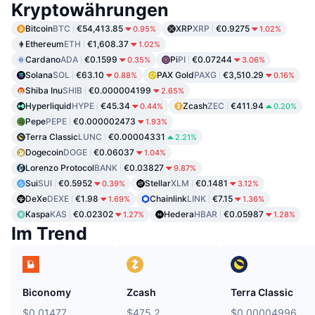
Kryptowährungen
Bitcoin
BTC
€54,413.85
XRP
XRP
€0.9275
0.95%
1.02%
Ethereum
ETH
€1,608.37
1.02%
Cardano
ADA
€0.1599
Pi
PI
€0.07244
0.35%
3.06%
Solana
SOL
€63.10
PAX Gold
PAXG
€3,510.29
0.88%
0.16%
Shiba Inu
SHIB
€0.000004199
2.65%
Hyperliquid
HYPE
€45.34
Zcash
ZEC
€411.94
0.44%
0.20%
Pepe
PEPE
€0.000002473
1.93%
Terra Classic
LUNC
€0.00004331
2.21%
Dogecoin
DOGE
€0.06037
1.04%
Lorenzo Protocol
BANK
€0.03827
9.87%
Sui
SUI
€0.5952
Stellar
XLM
€0.1481
0.39%
3.12%
DeXe
DEXE
€1.98
Chainlink
LINK
€7.15
1.69%
1.36%
Kaspa
KAS
€0.02302
Hedera
HBAR
€0.05987
1.27%
1.28%
Im Trend
Biconomy
Zcash
Terra Classic
$0.01477
$475.2
$0.00004996