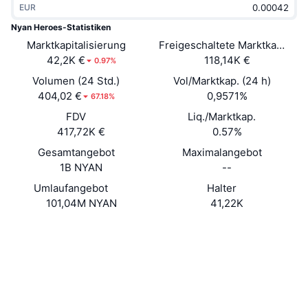
EUR
Im Trend
Krypto-ETFs
Lernen
CMC MCP
Nyan Heroes-Statistiken
Marktkapitalisierung
Neu
Freigeschaltete Marktkapitalis
Bitcoin-ETFs
x402
News
42,2K €
118,14K €
0.97%
Krypto
Ethereum-ETFs
Volumen (24 Std.)
Vol/Marktkap. (24 h)
Akademie
404,02 €
0,9571%
67.18%
Politik
FDV
Liq./Marktkap.
Technische Analyse
Forschung/Recherche
417,72K €
0.57%
Sport
Gesamtangebot
Maximalangebot
RSI
Videos
1B NYAN
--
Finanzen
MACD
Umlaufangebot
Halter
Wörterbuch
101,04M NYAN
41,22K
Technologie
Website
Website
Whitepaper
Derivate
Kampagnen
NFT
Soziale Medien
Überblick
Airdrops
Verträge
NYANpA...A3yscP
NFT-Statistiken insgesamt
3.5
Liquidationen
Diamant-Prämien
Bewertung (CertiK)