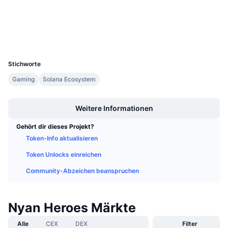
Explorer
solscan.io
Anstehende Verkäufe
Finanzierungsraten
Lernen und verdienen
Wallets
UCID
Kalender
13140
Stichworte
ICO-Kalender
Gaming
Solana Ecosystem
Boost
Ereigniskalender
Weitere Informationen
Gehört dir dieses Projekt?
Token-Info aktualisieren
Token Unlocks einreichen
Community-Abzeichen beanspruchen
Nyan Heroes Märkte
Alle
CEX
DEX
Filter