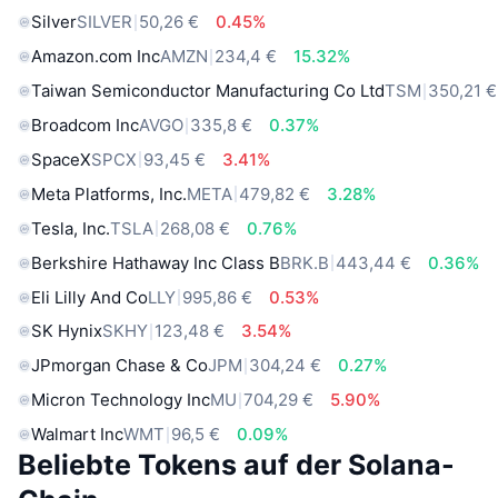
Silver
SILVER
50,26 €
0.45%
Amazon.com Inc
AMZN
234,4 €
15.32%
Taiwan Semiconductor Manufacturing Co Ltd
TSM
350,21 €
Broadcom Inc
AVGO
335,8 €
0.37%
SpaceX
SPCX
93,45 €
3.41%
Meta Platforms, Inc.
META
479,82 €
3.28%
Tesla, Inc.
TSLA
268,08 €
0.76%
Berkshire Hathaway Inc Class B
BRK.B
443,44 €
0.36%
Eli Lilly And Co
LLY
995,86 €
0.53%
SK Hynix
SKHY
123,48 €
3.54%
JPmorgan Chase & Co
JPM
304,24 €
0.27%
Micron Technology Inc
MU
704,29 €
5.90%
Walmart Inc
WMT
96,5 €
0.09%
Beliebte Tokens auf der Solana-