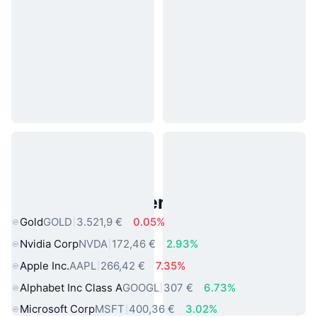
Beliebte reale Vermögenswerte
Gold
GOLD
3.521,9 €
0.05%
Nvidia Corp
NVDA
172,46 €
2.93%
Apple Inc.
AAPL
266,42 €
7.35%
Alphabet Inc Class A
GOOGL
307 €
6.73%
Microsoft Corp
MSFT
400,36 €
3.02%