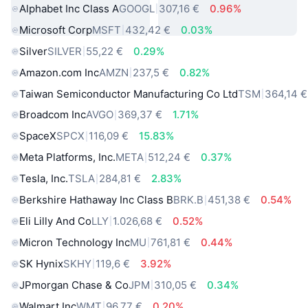
Alphabet Inc Class A
GOOGL
307,16 €
0.96%
Microsoft Corp
MSFT
432,42 €
0.03%
Silver
SILVER
55,22 €
0.29%
Amazon.com Inc
AMZN
237,5 €
0.82%
Taiwan Semiconductor Manufacturing Co Ltd
TSM
364,14 €
Broadcom Inc
AVGO
369,37 €
1.71%
SpaceX
SPCX
116,09 €
15.83%
Meta Platforms, Inc.
META
512,24 €
0.37%
Tesla, Inc.
TSLA
284,81 €
2.83%
Berkshire Hathaway Inc Class B
BRK.B
451,38 €
0.54%
Eli Lilly And Co
LLY
1.026,68 €
0.52%
Micron Technology Inc
MU
761,81 €
0.44%
SK Hynix
SKHY
119,6 €
3.92%
JPmorgan Chase & Co
JPM
310,05 €
0.34%
Walmart Inc
WMT
96,77 €
0.20%