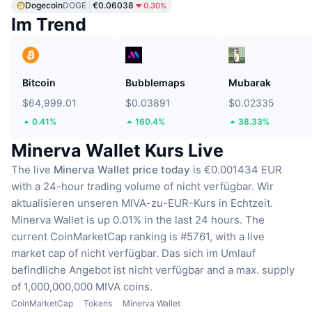
Dogecoin
DOGE
€0.06038
0.30%
Im Trend
Bitcoin
Bubblemaps
Mubarak
$64,999.01
$0.03891
$0.02335
0.41%
160.4%
38.33%
Minerva Wallet Kurs Live
The live
Minerva Wallet price today
is €0.001434 EUR
with a 24-hour trading volume of nicht verfügbar.
Wir
aktualisieren unseren MIVA-zu-EUR-Kurs in Echtzeit.
Minerva Wallet is up 0.01% in the last 24 hours.
The
current CoinMarketCap ranking is #5761, with a live
market cap of nicht verfügbar.
Das sich im Umlauf
befindliche Angebot ist nicht verfügbar
and a max. supply
of 1,000,000,000 MIVA coins.
CoinMarketCap
Tokens
Minerva Wallet