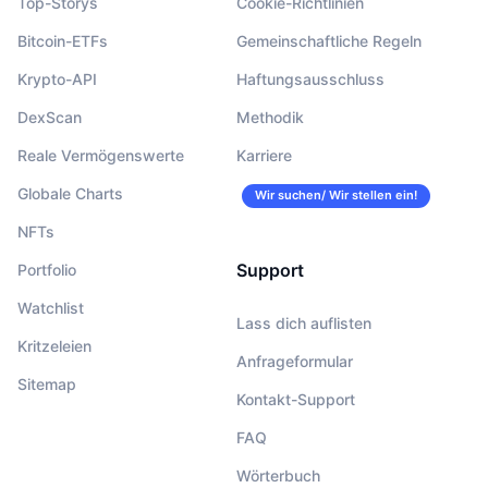
Top-Storys
Cookie-Richtlinien
Bitcoin-ETFs
Gemeinschaftliche Regeln
Krypto-API
Haftungsausschluss
DexScan
Methodik
Reale Vermögenswerte
Karriere
Globale Charts
Wir suchen/ Wir stellen ein!
NFTs
Support
Portfolio
Watchlist
Lass dich auflisten
Kritzeleien
Anfrageformular
Sitemap
Kontakt-Support
FAQ
Wörterbuch