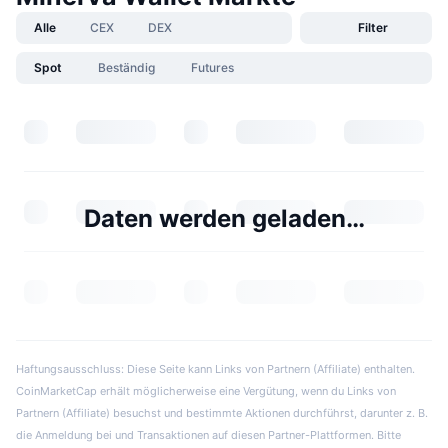
Alle
CEX
DEX
Filter
Spot
Beständig
Futures
Daten werden geladen…
Haftungsausschluss: Diese Seite kann Links von Partnern (Affiliate) enthalten.
CoinMarketCap erhält möglicherweise eine Vergütung, wenn du Links von
Partnern (Affiliate) besuchst und bestimmte Aktionen durchführst, darunter z. B.
die Anmeldung bei und Transaktionen auf diesen Partner-Plattformen. Bitte