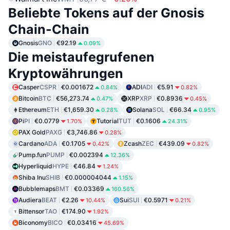
Beliebte Tokens auf der Gnosis
Chain-Chain
Gnosis
GNO
€92.19
0.09%
Die meistaufegrufenen
Kryptowährungen
Casper
CSPR
€0.001672
ADI
ADI
€5.91
0.84%
0.82%
Bitcoin
BTC
€56,273.74
XRP
XRP
€0.8936
0.47%
0.45%
Ethereum
ETH
€1,659.30
Solana
SOL
€66.34
0.28%
0.95%
Pi
PI
€0.0779
Tutorial
TUT
€0.1606
1.70%
24.31%
PAX Gold
PAXG
€3,746.86
0.28%
Cardano
ADA
€0.1705
Zcash
ZEC
€439.09
0.42%
0.82%
Pump.fun
PUMP
€0.002394
12.36%
Hyperliquid
HYPE
€46.84
1.24%
Shiba Inu
SHIB
€0.000004044
1.15%
Bubblemaps
BMT
€0.03369
160.56%
Audiera
BEAT
€2.26
Sui
SUI
€0.5971
10.44%
0.21%
Bittensor
TAO
€174.90
1.92%
Biconomy
BICO
€0.03416
45.69%