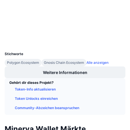
Verträge
Anstehende Verkäufe
Finanzierungsraten
Lernen und verdienen
2.9
Bewertung (CertiK)
gnosisscan.io
Explorer
Kalender
Wallets
ICO-Kalender
UCID
11916
Stichworte
Ereigniskalender
Polygon Ecosystem
Gnosis Chain Ecosystem
Alle anzeigen
Weitere Informationen
Gehört dir dieses Projekt?
Token-Info aktualisieren
Token Unlocks einreichen
Community-Abzeichen beanspruchen
Minerva Wallet Märkte