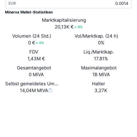
EUR
Im Trend
Krypto-ETFs
Lernen
CMC MCP
Minerva Wallet-Statistiken
Neu
Marktkapitalisierung
Bitcoin-ETFs
x402
News
20,13K €
0%
Krypto
Ethereum-ETFs
Volumen (24 Std.)
Vol/Marktkap. (24 h)
Akademie
0 €
0%
0%
Politik
FDV
Liq./Marktkap.
Technische Analyse
Forschung/Recherche
1,43M €
17.81%
Sport
Gesamtangebot
Maximalangebot
RSI
Videos
0 MIVA
1B MIVA
Finanzen
MACD
Selbst gemeldetes Umlaufangebot
Halter
Wörterbuch
14,04M MIVA
3,27K
Technologie
Website
Whitepaper
Derivate
Kampagnen
Website
NFT
Überblick
Airdrops
Soziale Medien
NFT-Statistiken insgesamt
Liquidationen
Diamant-Prämien
0x63e6...b07d51