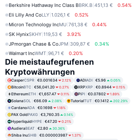
Berkshire Hathaway Inc Class B
BRK.B
451,13 €
0.54%
Eli Lilly And Co
LLY
1.026,1 €
0.52%
Micron Technology Inc
MU
761,38 €
0.44%
SK Hynix
SKHY
119,53 €
3.92%
JPmorgan Chase & Co
JPM
309,87 €
0.34%
Walmart Inc
WMT
96,71 €
0.20%
Die meistaufegrufenen
Kryptowährungen
Casper
CSPR
€0.001634
ADI
ADI
€5.96
2.12%
0.05%
Bitcoin
BTC
€56,041.20
XRP
XRP
€0.8944
0.27%
0.15%
Ethereum
ETH
€1,657.47
Pi
PI
€0.07802
0.11%
1.89%
Solana
SOL
€66.09
Tutorial
TUT
€0.1412
2.08%
202.29%
Cardano
ADA
€0.1698
1.18%
PAX Gold
PAXG
€3,760.35
0.14%
Hyperliquid
HYPE
€47.20
0.21%
Audiera
BEAT
€2.80
30.36%
Shiba Inu
SHIB
€0.000003987
1.37%