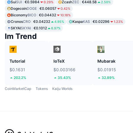
Sui
SUI
€0.5984
Zcash
ZEC
€448.58
0.29%
2.50%
Dogecoin
DOGE
€0.06057
0.42%
Biconomy
BICO
€0.04432
10.18%
Cronos
CRO
€0.04232
Kaspa
KAS
€0.02296
4.95%
1.23%
SKYAI
SKYAI
€0.1012
6.97%
Im Trend
Tutorial
IoTeX
Mubarak
$0.1631
$0.003166
$0.01915
202.2%
35.43%
32.89%
CoinMarketCap
Tokens
Kaiju Worlds