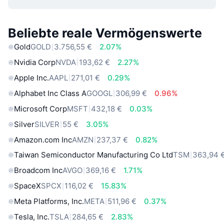
Beliebte reale Vermögenswerte
Gold
GOLD
3.756,55 €
2.07%
Nvidia Corp
NVDA
193,62 €
2.27%
Apple Inc.
AAPL
271,01 €
0.29%
Alphabet Inc Class A
GOOGL
306,99 €
0.96%
Microsoft Corp
MSFT
432,18 €
0.03%
Silver
SILVER
55 €
3.05%
Amazon.com Inc
AMZN
237,37 €
0.82%
Taiwan Semiconductor Manufacturing Co Ltd
TSM
363,94 
Broadcom Inc
AVGO
369,16 €
1.71%
SpaceX
SPCX
116,02 €
15.83%
Meta Platforms, Inc.
META
511,96 €
0.37%
Tesla, Inc.
TSLA
284,65 €
2.83%