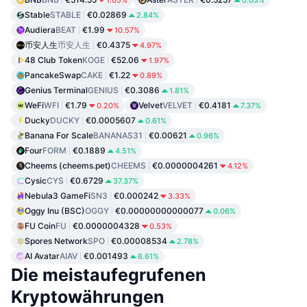
1.05%
0.05%
Stable
STABLE
€0.02869
2.84%
Audiera
BEAT
€1.99
10.57%
币安人生
币安人生
€0.4375
4.97%
48 Club Token
KOGE
€52.06
1.97%
PancakeSwap
CAKE
€1.22
0.89%
Genius Terminal
GENIUS
€0.3086
1.81%
WeFi
WFI
€1.79
Velvet
VELVET
€0.4181
0.20%
7.37%
Ducky
DUCKY
€0.0005607
0.61%
Banana For Scale
BANANAS31
€0.00621
0.96%
Four
FORM
€0.1889
4.51%
Cheems (cheems.pet)
CHEEMS
€0.0000004261
4.12%
Cysic
CYS
€0.6729
37.37%
Nebula3 GameFi
SN3
€0.000242
3.33%
Oggy Inu (BSC)
OGGY
€0.00000000000077
0.06%
FU Coin
FU
€0.0000004328
0.53%
Spores Network
SPO
€0.00008534
2.78%
AI Avatar
AIAV
€0.001493
8.61%
Die meistaufegrufenen
Kryptowährungen