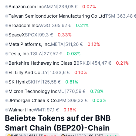
Amazon.com Inc
AMZN
236,08 €
0.07%
Taiwan Semiconductor Manufacturing Co Ltd
TSM
363,48 
Broadcom Inc
AVGO
365,62 €
0.21%
SpaceX
SPCX
99,3 €
0.33%
Meta Platforms, Inc.
META
511,26 €
0.12%
Tesla, Inc.
TSLA
277,52 €
0.08%
Berkshire Hathaway Inc Class B
BRK.B
454,47 €
0.21%
Eli Lilly And Co
LLY
1.033,6 €
0.10%
SK Hynix
SKHY
125,58 €
0.81%
Micron Technology Inc
MU
770,59 €
0.78%
JPmorgan Chase & Co
JPM
309,32 €
0.03%
Walmart Inc
WMT
97,1 €
0.16%
Beliebte Tokens auf der BNB
Smart Chain (BEP20)-Chain
BNB
BNB
€514.55
Aster
ASTER
€0.5257