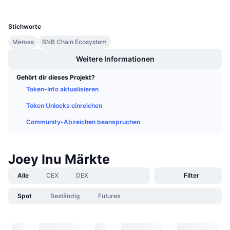
UCID
Anstehende Verkäufe
25687
Finanzierungsraten
Lernen und verdienen
Stichworte
Memes
BNB Chain Ecosystem
Kalender
Weitere Informationen
ICO-Kalender
Gehört dir dieses Projekt?
Token-Info aktualisieren
Ereigniskalender
Token Unlocks einreichen
Community-Abzeichen beanspruchen
Joey Inu Märkte
Alle
CEX
DEX
Filter
Spot
Beständig
Futures