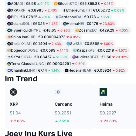
ADI
ADI
€5.98
Bitcoin
BTC
€55,855.83
0.17%
0.16%
XRP
XRP
€0.8985
Ethereum
ETH
€1,652.72
2.40%
0.08%
Pi
PI
€0.07825
Cardano
ADA
€0.178
2.11%
7.85%
Solana
SOL
€63.15
Heima
HEI
€0.176
1.48%
23.63%
Hyperliquid
HYPE
€48.65
Zcash
ZEC
€429.29
0.96%
4.05%
Shiba Inu
SHIB
€0.000004073
4.05%
Stellar
XLM
€0.1404
Sui
SUI
€0.5865
2.43%
1.80%
Dogecoin
DOGE
€0.0599
Kaspa
KAS
€0.02219
1.14%
1.57%
SKYAI
SKYAI
€0.08457
Audiera
BEAT
€1.60
51.89%
20.92%
Terra Classic
LUNC
€0.00004291
0.50%
Chainlink
LINK
€7.14
Hedera
HBAR
€0.05924
1.14%
0.92%
Im Trend
XRP
Cardano
Heima
$1.04
$0.2051
$0.2027
2.66%
7.55%
23.83%
Joey Inu Kurs Live