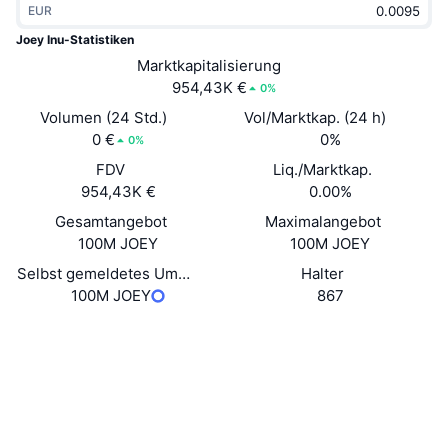
EUR
Im Trend
Krypto-ETFs
Lernen
CMC MCP
Joey Inu-Statistiken
Neu
Marktkapitalisierung
Bitcoin-ETFs
x402
News
954,43K €
0%
Krypto
Ethereum-ETFs
Volumen (24 Std.)
Vol/Marktkap. (24 h)
Akademie
0 €
0%
0%
Politik
FDV
Liq./Marktkap.
Technische Analyse
Forschung/Recherche
954,43K €
0.00%
Sport
Gesamtangebot
Maximalangebot
RSI
Videos
100M JOEY
100M JOEY
Finanzen
MACD
Selbst gemeldetes Umlaufangebot
Halter
Wörterbuch
100M JOEY
867
Technologie
Website
Website
Whitepaper
Derivate
Kampagnen
Soziale Medien
NFT
Überblick
Airdrops
Verträge
0x8eef...a04741
Explorer
bscscan.com
NFT-Statistiken insgesamt
Liquidationen
Diamant-Prämien
Wallets