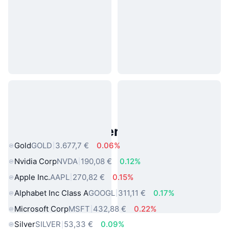
Beliebte reale Vermögenswerte
Gold
GOLD
3.677,7 €
0.06%
Nvidia Corp
NVDA
190,08 €
0.12%
Apple Inc.
AAPL
270,82 €
0.15%
Alphabet Inc Class A
GOOGL
311,11 €
0.17%
Microsoft Corp
MSFT
432,88 €
0.22%
Silver
SILVER
53,33 €
0.09%