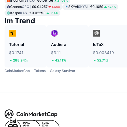
Biconomy
BICO
€0.06106
21.03%
Cronos
CRO
€0.04257
SKYAI
SKYAI
€0.1059
1.64%
7.78%
Kaspa
KAS
€0.02293
0.14%
Im Trend
Tutorial
Audiera
IoTeX
$0.1741
$3.11
$0.003419
288.94%
42.11%
52.71%
CoinMarketCap
Tokens
Galaxy Survivor