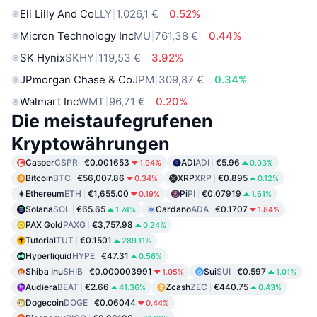
Eli Lilly And Co
LLY
1.026,1 €
0.52%
Micron Technology Inc
MU
761,38 €
0.44%
SK Hynix
SKHY
119,53 €
3.92%
JPmorgan Chase & Co
JPM
309,87 €
0.34%
Walmart Inc
WMT
96,71 €
0.20%
Die meistaufegrufenen
Kryptowährungen
Casper
CSPR
€0.001653
ADI
ADI
€5.96
1.94%
0.03%
Bitcoin
BTC
€56,007.86
XRP
XRP
€0.895
0.34%
0.12%
Ethereum
ETH
€1,655.00
Pi
PI
€0.07919
0.19%
1.61%
Solana
SOL
€65.65
Cardano
ADA
€0.1707
1.74%
1.84%
PAX Gold
PAXG
€3,757.98
0.24%
Tutorial
TUT
€0.1501
289.11%
Hyperliquid
HYPE
€47.31
0.56%
Shiba Inu
SHIB
€0.000003991
Sui
SUI
€0.597
1.05%
1.01%
Audiera
BEAT
€2.66
Zcash
ZEC
€440.75
41.36%
0.43%
Dogecoin
DOGE
€0.06044
0.44%