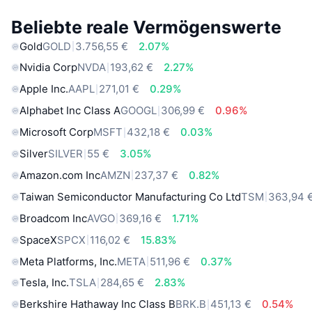
Beliebte reale Vermögenswerte
Gold
GOLD
3.756,55 €
2.07%
Nvidia Corp
NVDA
193,62 €
2.27%
Apple Inc.
AAPL
271,01 €
0.29%
Alphabet Inc Class A
GOOGL
306,99 €
0.96%
Microsoft Corp
MSFT
432,18 €
0.03%
Silver
SILVER
55 €
3.05%
Amazon.com Inc
AMZN
237,37 €
0.82%
Taiwan Semiconductor Manufacturing Co Ltd
TSM
363,94 
Broadcom Inc
AVGO
369,16 €
1.71%
SpaceX
SPCX
116,02 €
15.83%
Meta Platforms, Inc.
META
511,96 €
0.37%
Tesla, Inc.
TSLA
284,65 €
2.83%
Berkshire Hathaway Inc Class B
BRK.B
451,13 €
0.54%