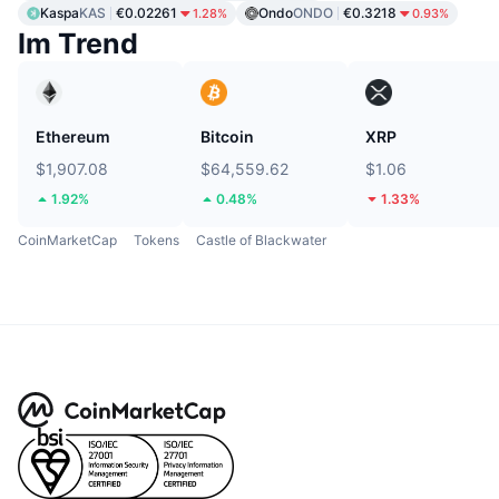
Kaspa
KAS
€0.02261
Ondo
ONDO
€0.3218
1.28%
0.93%
Im Trend
Ethereum
Bitcoin
XRP
$1,907.08
$64,559.62
$1.06
1.92%
0.48%
1.33%
CoinMarketCap
Tokens
Castle of Blackwater