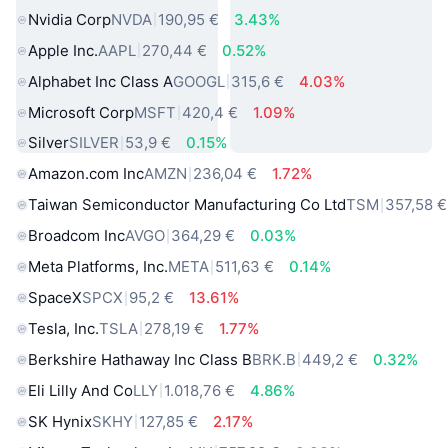
Nvidia Corp
NVDA
190,95 €
3.43%
Apple Inc.
AAPL
270,44 €
0.52%
Alphabet Inc Class A
GOOGL
315,6 €
4.03%
Microsoft Corp
MSFT
420,4 €
1.09%
Silver
SILVER
53,9 €
0.15%
Amazon.com Inc
AMZN
236,04 €
1.72%
Taiwan Semiconductor Manufacturing Co Ltd
TSM
357,58 €
Broadcom Inc
AVGO
364,29 €
0.03%
Meta Platforms, Inc.
META
511,63 €
0.14%
SpaceX
SPCX
95,2 €
13.61%
Tesla, Inc.
TSLA
278,19 €
1.77%
Berkshire Hathaway Inc Class B
BRK.B
449,2 €
0.32%
Eli Lilly And Co
LLY
1.018,76 €
4.86%
SK Hynix
SKHY
127,85 €
2.17%