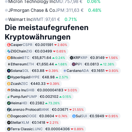
Micron Technology Inc
MU
757,98 €
0.06%
JPmorgan Chase & Co
JPM
311,63 €
0.48%
Walmart Inc
WMT
97,61 €
0.71%
Die meistaufegrufenen
Kryptowährungen
Casper
CSPR
€0.001591
2.60%
ZIGChain
ZIG
€0.03499
0.65%
Bitcoin
BTC
€55,871.64
XRP
XRP
€0.9149
0.24%
1.56%
Ethereum
ETH
€1,650.44
Pi
PI
€0.0813
1.68%
12.38%
Solana
SOL
€63.88
Cardano
ADA
€0.1651
0.39%
0.93%
Hyperliquid
HYPE
€48.98
2.57%
Zcash
ZEC
€440.33
0.39%
Shiba Inu
SHIB
€0.000004183
3.03%
Pump.fun
PUMP
€0.002102
0.15%
Heima
HEI
€0.2382
73.26%
Lorenzo Protocol
BANK
€0.03671
21.55%
Dogecoin
DOGE
€0.0604
Sui
SUI
€0.5949
0.74%
0.95%
Stellar
XLM
€0.1418
2.21%
Terra Classic
LUNC
€0.00004306
0.89%