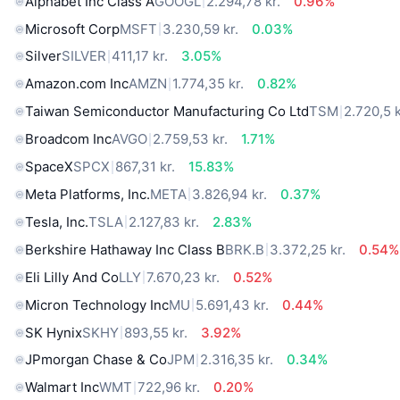
Alphabet Inc Class A
GOOGL
2.294,78 kr.
0.96%
Microsoft Corp
MSFT
3.230,59 kr.
0.03%
Silver
SILVER
411,17 kr.
3.05%
Amazon.com Inc
AMZN
1.774,35 kr.
0.82%
Taiwan Semiconductor Manufacturing Co Ltd
TSM
2.720,5 k
Broadcom Inc
AVGO
2.759,53 kr.
1.71%
SpaceX
SPCX
867,31 kr.
15.83%
Meta Platforms, Inc.
META
3.826,94 kr.
0.37%
Tesla, Inc.
TSLA
2.127,83 kr.
2.83%
Berkshire Hathaway Inc Class B
BRK.B
3.372,25 kr.
0.54%
Eli Lilly And Co
LLY
7.670,23 kr.
0.52%
Micron Technology Inc
MU
5.691,43 kr.
0.44%
SK Hynix
SKHY
893,55 kr.
3.92%
JPmorgan Chase & Co
JPM
2.316,35 kr.
0.34%
Walmart Inc
WMT
722,96 kr.
0.20%