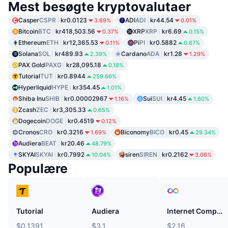
Mest besøgte kryptovalutaer
Casper
CSPR
kr0.0123
ADI
ADI
kr44.54
3.69%
0.01%
Bitcoin
BTC
kr418,503.56
XRP
XRP
kr6.69
0.37%
0.15%
Ethereum
ETH
kr12,365.53
Pi
PI
kr0.5882
0.11%
0.67%
Solana
SOL
kr489.93
Cardano
ADA
kr1.28
2.39%
1.29%
PAX Gold
PAXG
kr28,095.18
0.18%
Tutorial
TUT
kr0.8944
259.66%
Hyperliquid
HYPE
kr354.45
1.01%
Shiba Inu
SHIB
kr0.00002967
Sui
SUI
kr4.45
1.16%
1.60%
Zcash
ZEC
kr3,305.33
0.65%
Dogecoin
DOGE
kr0.4519
0.12%
Cronos
CRO
kr0.3216
Biconomy
BICO
kr0.45
1.69%
29.34%
Audiera
BEAT
kr20.46
48.79%
SKYAI
SKYAI
kr0.7992
siren
SIREN
kr0.2162
10.04%
3.06%
Populære
Tutorial
Audiera
Internet Computer
$0.1391
$3.1
$2.16