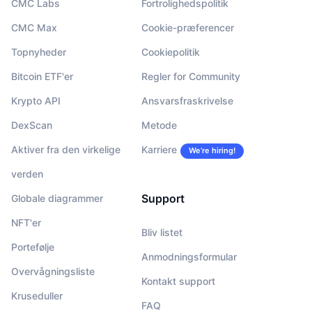
CMC Labs
Fortrolighedspolitik
CMC Max
Cookie-præferencer
Topnyheder
Cookiepolitik
Bitcoin ETF'er
Regler for Community
Krypto API
Ansvarsfraskrivelse
DexScan
Metode
Aktiver fra den virkelige
Karriere
We’re hiring!
verden
Support
Globale diagrammer
NFT'er
Bliv listet
Portefølje
Anmodningsformular
Overvågningsliste
Kontakt support
Kruseduller
FAQ