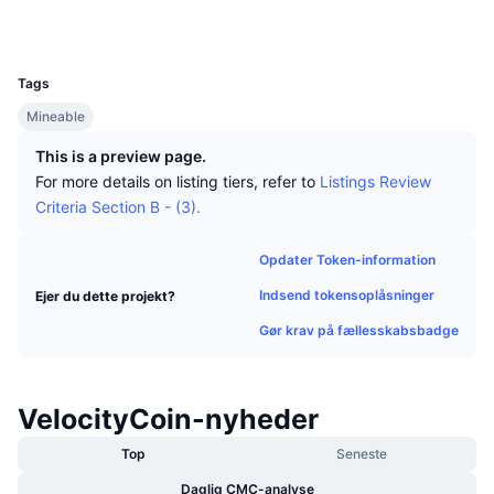
Tophandlere
Artikler
Indstrømninger/udstrømninger på børser
DEX API
Omregner
Explorers
vcc_blockcrawler.miners-point.com
Leaderboards
Spot
UCID
105
Stemning
Virksomhed
Nyhedsbrev
Indikatorer
Populære
Derivativer
Tags
Priser
Mineable
CMC Launch
Kommende
Kryptofrygt- og Kryptogrådighedsindeks.
This is a preview page.
Ressourcer
CMC Labs
Nylig tilføjet
Altcoin-sæsonindeks
For more details on listing tiers, refer to
Listings Review
Criteria Section B - (3).
CMC Max
Vindere & Tabere
Markedscyklusindikatorer
Dokumentation
Opdater Token-information
Topnyheder
Mest besøgte
Bitcoin-dominans
Indsend tokensoplåsninger
Ejer du dette projekt?
FAQ
Telegram-bot
Gør krav på fællesskabsbadge
Community-stemning
CoinMarketCap 20-indeks
AI-integrationer
Annoncér
Blockchain-rangering
CoinMarketCap 100-indeks
VelocityCoin-nyheder
CMC Agent Hub
Top
Seneste
Forudsigelsesmarkeder
ETF-pengestrømme
Side-widgets
Markedsplads for færdigheder
Daglig CMC-analyse