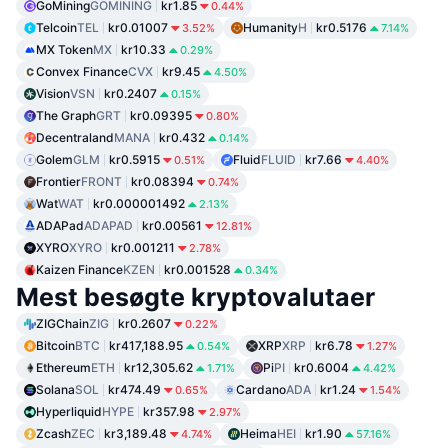
GoМining
GOMINING
kr1.85
0.44%
Telcoin
TEL
kr0.01007
Humanity
H
kr0.5176
3.52%
7.14%
MX Token
MX
kr10.33
0.29%
Convex Finance
CVX
kr9.45
4.50%
Vision
VSN
kr0.2407
0.15%
The Graph
GRT
kr0.09395
0.80%
Decentraland
MANA
kr0.432
0.14%
Golem
GLM
kr0.5915
Fluid
FLUID
kr7.66
0.51%
4.40%
Frontier
FRONT
kr0.08394
0.74%
Wat
WAT
kr0.000001492
2.13%
ADAPad
ADAPAD
kr0.00561
12.81%
XYRO
XYRO
kr0.001211
2.78%
Kaizen Finance
KZEN
kr0.001528
0.34%
Mest besøgte kryptovalutaer
ZIGChain
ZIG
kr0.2607
0.22%
Bitcoin
BTC
kr417,188.95
XRP
XRP
kr6.78
0.54%
1.27%
Ethereum
ETH
kr12,305.62
Pi
PI
kr0.6004
1.71%
4.42%
Solana
SOL
kr474.49
Cardano
ADA
kr1.24
0.65%
1.54%
Hyperliquid
HYPE
kr357.98
2.97%
Zcash
ZEC
kr3,189.48
Heima
HEI
kr1.90
4.74%
57.16%