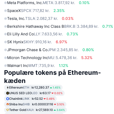
Meta Platforms, Inc.
META
3.817,92 kr.
0.10%
SpaceX
SPCX
717,82 kr.
2.35%
Tesla, Inc.
TSLA
2.082,37 kr.
0.03%
Berkshire Hathaway Inc Class B
BRK.B
3.384,89 kr.
0.71%
Eli Lilly And Co
LLY
7.633,56 kr.
0.73%
SK Hynix
SKHY
910,16 kr.
6.97%
JPmorgan Chase & Co
JPM
2.345,85 kr.
0.80%
Micron Technology Inc
MU
5.478,36 kr.
5.32%
Walmart Inc
WMT
735,9 kr.
1.12%
Populære tokens på Ethereum-
kæden
Ethereum
ETH
kr12,280.37
1.45%
UNUS SED LEO
LEO
kr63.17
0.02%
Chainlink
LINK
kr52.52
0.49%
Shiba Inu
SHIB
kr0.00003116
3.10%
Tether Gold
XAUt
kr27,569.10
3.64%