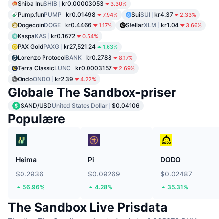
Shiba Inu
SHIB
kr0.00003053
3.30%
Pump.fun
PUMP
kr0.01498
Sui
SUI
kr4.37
7.94%
2.33%
Dogecoin
DOGE
kr0.4466
Stellar
XLM
kr1.04
1.17%
3.66%
Kaspa
KAS
kr0.1672
0.54%
PAX Gold
PAXG
kr27,521.24
1.63%
Lorenzo Protocol
BANK
kr0.2788
8.17%
Terra Classic
LUNC
kr0.0003157
2.69%
Ondo
ONDO
kr2.39
4.22%
Globale The Sandbox-priser
SAND/USD
United States Dollar
$0.04106
Populære
Heima
Pi
DODO
$0.2936
$0.09269
$0.02487
56.96%
4.28%
35.31%
The Sandbox Live Prisdata