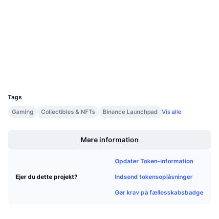
4.7
Kommende salg
Bedømmelse (CertiK)
Finansieringsrenter
Lær og tjen
Audits
etherscan.io
Kalendere
Explorers
Wallets
ICO-kalender
UCID
6210
Begivenhedskalender
Tags
Gaming
Collectibles & NFTs
Binance Launchpad
Vis alle
Boost
Mere information
Opdater Token-information
Indsend tokensoplåsninger
Ejer du dette projekt?
Gør krav på fællesskabsbadge