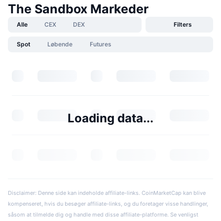
The Sandbox Markeder
Alle
CEX
DEX
Filters
Spot
Løbende
Futures
Loading data...
Disclaimer: Denne side kan indeholde affiliate-links. CoinMarketCap kan blive
kompenseret, hvis du besøger affiliate-links, og du foretager visse handlinger,
såsom at tilmelde dig og handle med disse affiliate-platforme. Se venligst