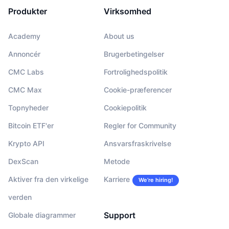
Produkter
Virksomhed
Academy
About us
Annoncér
Brugerbetingelser
CMC Labs
Fortrolighedspolitik
CMC Max
Cookie-præferencer
Topnyheder
Cookiepolitik
Bitcoin ETF'er
Regler for Community
Krypto API
Ansvarsfraskrivelse
DexScan
Metode
Aktiver fra den virkelige
Karriere
We’re hiring!
verden
Support
Globale diagrammer