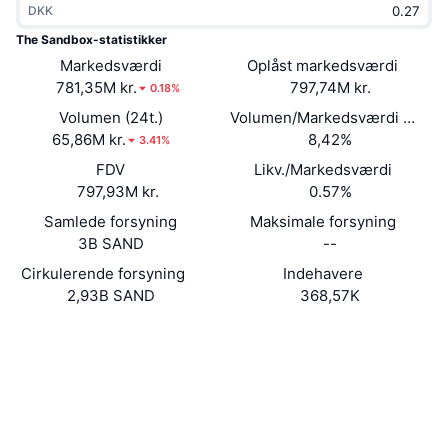
DKK
Populære
Krypto-ETF'er
Learn
CMC MCP
The Sandbox-statistikker
Markedsværdi
Ny
Oplåst markedsværdi
Bitcoin ETF'er
x402
Nyheder
781,35M kr.
797,74M kr.
0.18%
Krypto
Ethereum ETF'er
Volumen (24t.)
Volumen/Markedsværdi (24 ti
Academy
65,86M kr.
8,42%
3.41%
Politik
FDV
Likv./Markedsværdi
Teknisk analyse
Undersøgelser
797,93M kr.
0.57%
Sport
Samlede forsyning
Maksimale forsyning
RSI
Videoer
3B SAND
--
Finans
MACD
Cirkulerende forsyning
Indehavere
Ordforklaring
2,93B SAND
368,57K
Teknologi
Hjemmeside
Website
Whitepaper
Derivativer
Kampagner
NFT
Sociale medier
Oversigt
Airdrops
Samlet NFT-statistikker
0x3845...03a5d0
Kontrakter
Likvidationer
Diamant-belønninger