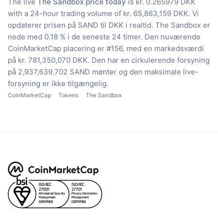
The live
The Sandbox price today
is kr. 0.265979 DKK
with a 24-hour trading volume of kr. 65,863,159 DKK.
Vi
opdaterer prisen på SAND til DKK i realtid.
The Sandbox er
nede med 0.18 % i de seneste 24 timer.
Den nuværende
CoinMarketCap placering er #156, med en markedsværdi
på kr. 781,350,070 DKK.
Den har en cirkulerende forsyning
på 2,937,639,702 SAND mønter
og den maksimale live-
forsyning er ikke tilgængelig.
CoinMarketCap
Tokens
The Sandbox