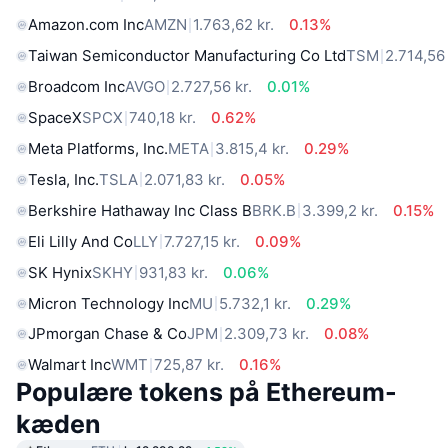
Amazon.com Inc
AMZN
1.763,62 kr.
0.13%
Taiwan Semiconductor Manufacturing Co Ltd
TSM
2.714,56 
Broadcom Inc
AVGO
2.727,56 kr.
0.01%
SpaceX
SPCX
740,18 kr.
0.62%
Meta Platforms, Inc.
META
3.815,4 kr.
0.29%
Tesla, Inc.
TSLA
2.071,83 kr.
0.05%
Berkshire Hathaway Inc Class B
BRK.B
3.399,2 kr.
0.15%
Eli Lilly And Co
LLY
7.727,15 kr.
0.09%
SK Hynix
SKHY
931,83 kr.
0.06%
Micron Technology Inc
MU
5.732,1 kr.
0.29%
JPmorgan Chase & Co
JPM
2.309,73 kr.
0.08%
Walmart Inc
WMT
725,87 kr.
0.16%
Populære tokens på Ethereum-
kæden