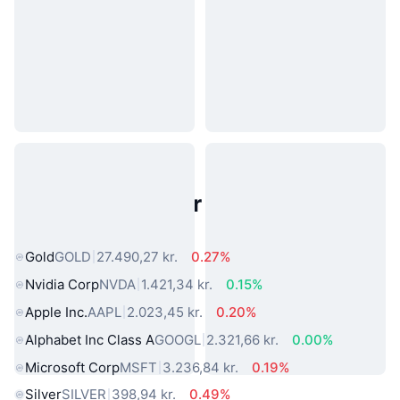
Populære aktiver fra den virkelige
verden
Gold
GOLD
27.490,27 kr.
0.27%
Nvidia Corp
NVDA
1.421,34 kr.
0.15%
Apple Inc.
AAPL
2.023,45 kr.
0.20%
Alphabet Inc Class A
GOOGL
2.321,66 kr.
0.00%
Microsoft Corp
MSFT
3.236,84 kr.
0.19%
Silver
SILVER
398,94 kr.
0.49%