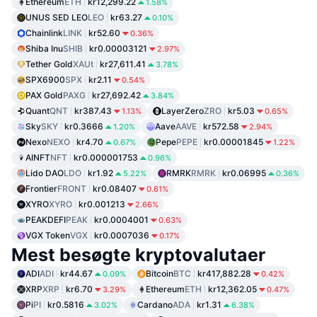
Ethereum
ETH
kr12,299.22
1.58%
UNUS SED LEO
LEO
kr63.27
0.10%
Chainlink
LINK
kr52.60
0.36%
Shiba Inu
SHIB
kr0.00003121
2.97%
Tether Gold
XAUt
kr27,611.41
3.78%
SPX6900
SPX
kr2.11
0.54%
PAX Gold
PAXG
kr27,692.42
3.84%
Quant
QNT
kr387.43
LayerZero
ZRO
kr5.03
1.13%
0.65%
Sky
SKY
kr0.3666
Aave
AAVE
kr572.58
1.20%
2.94%
Nexo
NEXO
kr4.70
Pepe
PEPE
kr0.00001845
0.67%
1.22%
AINFT
NFT
kr0.000001753
0.96%
Lido DAO
LDO
kr1.92
RMRK
RMRK
kr0.06995
5.22%
0.36%
Frontier
FRONT
kr0.08407
0.61%
XYRO
XYRO
kr0.001213
2.66%
PEAKDEFI
PEAK
kr0.0004001
0.63%
VGX Token
VGX
kr0.0007036
0.17%
Mest besøgte kryptovalutaer
ADI
ADI
kr44.67
Bitcoin
BTC
kr417,882.28
0.09%
0.42%
XRP
XRP
kr6.70
Ethereum
ETH
kr12,362.05
3.29%
0.47%
Pi
PI
kr0.5816
Cardano
ADA
kr1.31
3.02%
6.38%