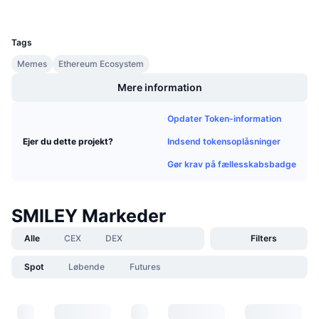
Kommende salg
UCID
Finansieringsrenter
26994
Lær og tjen
Tags
Memes
Ethereum Ecosystem
Kalendere
Mere information
ICO-kalender
Opdater Token-information
Begivenhedskalender
Indsend tokensoplåsninger
Ejer du dette projekt?
Gør krav på fællesskabsbadge
SMILEY Markeder
Alle
CEX
DEX
Filters
Spot
Løbende
Futures