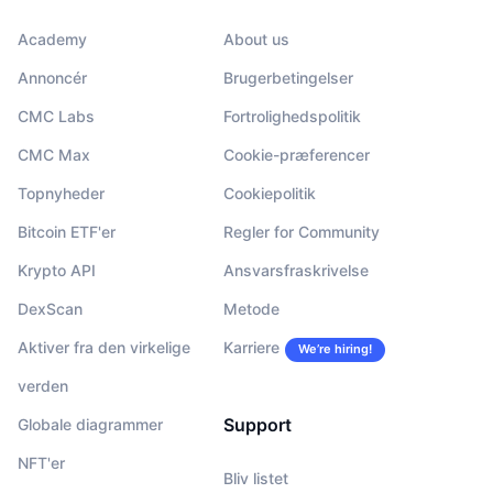
Academy
About us
Annoncér
Brugerbetingelser
CMC Labs
Fortrolighedspolitik
CMC Max
Cookie-præferencer
Topnyheder
Cookiepolitik
Bitcoin ETF'er
Regler for Community
Krypto API
Ansvarsfraskrivelse
DexScan
Metode
Aktiver fra den virkelige
Karriere
We’re hiring!
verden
Support
Globale diagrammer
NFT'er
Bliv listet