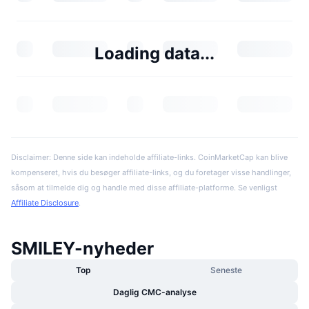
Loading data...
Disclaimer: Denne side kan indeholde affiliate-links. CoinMarketCap kan blive
kompenseret, hvis du besøger affiliate-links, og du foretager visse handlinger,
såsom at tilmelde dig og handle med disse affiliate-platforme. Se venligst
Affiliate Disclosure
.
SMILEY-nyheder
Top
Seneste
Daglig CMC-analyse