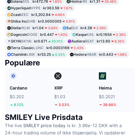
Solana
SOL
kr472.76
Heima
HEI
kr1.31
1.85%
26.48%
Hyperliquid
HYPE
kr363.59
1.67%
Zcash
ZEC
kr3,202.94
4.66%
Shiba Inu
SHIB
kr0.0000305
3.91%
Stellar
XLM
kr1.04
Sui
SUI
kr4.38
3.64%
2.59%
Dogecoin
DOGE
kr0.447
Kaspa
KAS
kr0.1654
1.93%
2.38%
SKYAI
SKYAI
kr0.671
Audiera
BEAT
kr13.90
59.91%
8.35%
Terra Classic
LUNC
kr0.0003166
2.43%
Chainlink
LINK
kr53.25
Hedera
HBAR
kr0.443
0.34%
1.68%
Populære
Cardano
XRP
Heima
$0.202
$1.03
$0.2021
6.12%
3.53%
26.66%
SMILEY Live Prisdata
The live
SMILEY price today
is kr. 3.96e-12 DKK with a
24-hour trading volume of ikke tilgængelig.
Vi opdaterer