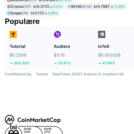
Cronos
CRO
kr0.3173
SKYAI
SKYAI
kr0.7887
2.21%
11.46%
Kaspa
KAS
kr0.172
0.60%
Populære
Tutorial
Audiera
IoTeX
$0.2306
$3.19
$0.003326
383.35%
50.61%
47.68%
CoinMarketCap
Tokens
RealToken 25097 Andover Dr Dearborn MI