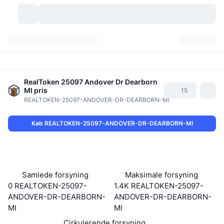
Kryptovaluta
Dashboards
Kryptovaluta
DexScan
RealToken 25097 Andover Dr Dearborn
Markeder
Rangering
MI
pris
15
REALTOKEN-25097-ANDOVER-DR-DEARBORN-MI
Signaler
Kryptobørser
Kategorier
New
Markedsoversigt
Køb REALTOKEN-25097-ANDOVER-DR-DEARBORN-MI
Trending
Community
Historiske snapshots
Spotmarked
Centraliserede børser
Ny
Feeds
API
Tokenoplåsninger
Antal af kryptovalutaer
Spot
Samlede forsyning
Maksimale forsyning
Vindere
Emner
Udbytte
Produkter
Bitcoin-reserver
Derivativer
API
0 REALTOKEN-25097-
1.4K REALTOKEN-25097-
ANDOVER-DR-DEARBORN-
ANDOVER-DR-DEARBORN-
Meme-udforsker
Lives
Aktiver fra den virkelige verden
BNB-reserver
Produkter
Krypto API
MI
MI
Decentrale børser
Cirkulerende forsyning