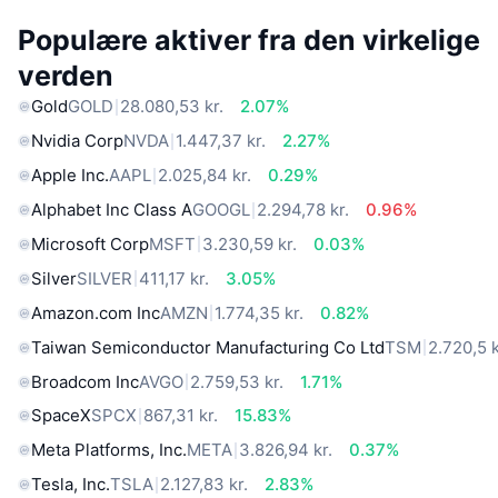
Populære aktiver fra den virkelige
verden
Gold
GOLD
28.080,53 kr.
2.07%
Nvidia Corp
NVDA
1.447,37 kr.
2.27%
Apple Inc.
AAPL
2.025,84 kr.
0.29%
Alphabet Inc Class A
GOOGL
2.294,78 kr.
0.96%
Microsoft Corp
MSFT
3.230,59 kr.
0.03%
Silver
SILVER
411,17 kr.
3.05%
Amazon.com Inc
AMZN
1.774,35 kr.
0.82%
Taiwan Semiconductor Manufacturing Co Ltd
TSM
2.720,5 k
Broadcom Inc
AVGO
2.759,53 kr.
1.71%
SpaceX
SPCX
867,31 kr.
15.83%
Meta Platforms, Inc.
META
3.826,94 kr.
0.37%
Tesla, Inc.
TSLA
2.127,83 kr.
2.83%