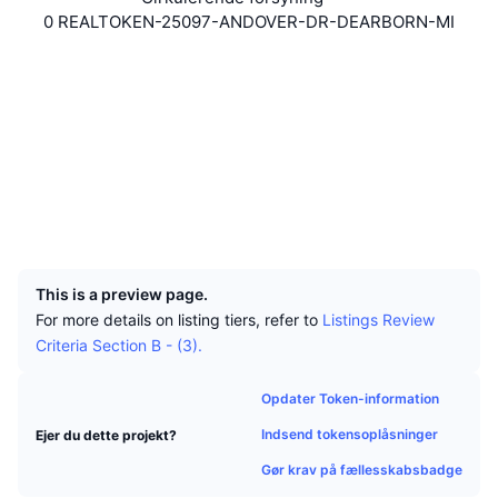
Tophandlere
Artikler
Indstrømninger/udstrømninger på børser
DEX API
Omregner
Leaderboards
0 REALTOKEN-25097-ANDOVER-DR-DEARBORN-MI
Spot
Stemning
Hjemmeside
Website
Virksomhed
Nyhedsbrev
Indikatorer
Populære
Derivativer
Sociale medier
Priser
CMC Launch
Kontrakter
0x74d2...B2425d
Kommende
Kryptofrygt- og Kryptogrådighedsindeks.
etherscan.io
Explorers
Ressourcer
CMC Labs
Nylig tilføjet
Altcoin-sæsonindeks
Wallets
CMC Max
Vindere & Tabere
Markedscyklusindikatorer
UCID
5980
Dokumentation
Topnyheder
Mest besøgte
Bitcoin-dominans
This is a preview page.
FAQ
For more details on listing tiers, refer to
Listings Review
Telegram-bot
Community-stemning
CoinMarketCap 20-indeks
Criteria Section B - (3).
AI-integrationer
Annoncér
Blockchain-rangering
CoinMarketCap 100-indeks
Opdater Token-information
CMC Agent Hub
Indsend tokensoplåsninger
Ejer du dette projekt?
Forudsigelsesmarkeder
ETF-pengestrømme
Side-widgets
Gør krav på fællesskabsbadge
Markedsplads for færdigheder