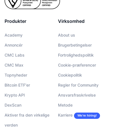
Produkter
Virksomhed
Academy
About us
Annoncér
Brugerbetingelser
CMC Labs
Fortrolighedspolitik
CMC Max
Cookie-præferencer
Topnyheder
Cookiepolitik
Bitcoin ETF'er
Regler for Community
Krypto API
Ansvarsfraskrivelse
DexScan
Metode
Aktiver fra den virkelige
Karriere
We’re hiring!
verden