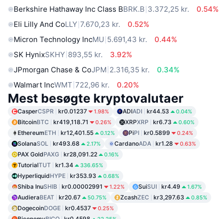
Berkshire Hathaway Inc Class B
BRK.B
3.372,25 kr.
0.54%
Eli Lilly And Co
LLY
7.670,23 kr.
0.52%
Micron Technology Inc
MU
5.691,43 kr.
0.44%
SK Hynix
SKHY
893,55 kr.
3.92%
JPmorgan Chase & Co
JPM
2.316,35 kr.
0.34%
Walmart Inc
WMT
722,96 kr.
0.20%
Mest besøgte kryptovalutaer
Casper
CSPR
kr0.01237
ADI
ADI
kr44.53
1.98%
0.04%
Bitcoin
BTC
kr419,118.71
XRP
XRP
kr6.73
0.26%
0.60%
Ethereum
ETH
kr12,401.55
Pi
PI
kr0.5899
0.12%
0.24%
Solana
SOL
kr493.68
Cardano
ADA
kr1.28
2.17%
0.63%
PAX Gold
PAXG
kr28,091.22
0.16%
Tutorial
TUT
kr1.34
336.65%
Hyperliquid
HYPE
kr353.93
0.68%
Shiba Inu
SHIB
kr0.00002991
Sui
SUI
kr4.49
1.22%
1.67%
Audiera
BEAT
kr20.67
Zcash
ZEC
kr3,297.63
50.75%
0.85%
Dogecoin
DOGE
kr0.4537
0.25%
Biconomy
BICO
kr0.4598
22.25%