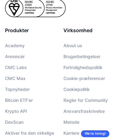
Produkter
Virksomhed
Academy
About us
Annoncér
Brugerbetingelser
CMC Labs
Fortrolighedspolitik
CMC Max
Cookie-præferencer
Topnyheder
Cookiepolitik
Bitcoin ETF'er
Regler for Community
Krypto API
Ansvarsfraskrivelse
DexScan
Metode
Aktiver fra den virkelige
Karriere
We’re hiring!