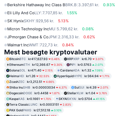
Berkshire Hathaway Inc Class B
BRK.B
3.397,61 kr.
0.93%
Eli Lilly And Co
LLY
7.707,85 kr.
1.55%
SK Hynix
SKHY
929,56 kr.
5.13%
Micron Technology Inc
MU
5.799,62 kr.
0.08%
JPmorgan Chase & Co
JPM
2.316,33 kr.
0.62%
Walmart Inc
WMT
722,73 kr.
0.84%
Mest besøgte kryptovalutaer
Bitcoin
BTC
kr417,627.93
XRP
XRP
kr6.70
0.46%
3.07%
Ethereum
ETH
kr12,366.67
Pi
PI
kr0.5763
0.30%
2.07%
Solana
SOL
kr471.40
Cardano
ADA
kr1.32
2.15%
7.09%
Heima
HEI
kr1.26
Hyperliquid
HYPE
kr364.94
32.53%
1.71%
Zcash
ZEC
kr3,212.51
4.66%
Shiba Inu
SHIB
kr0.00003034
Sui
SUI
kr4.39
4.37%
2.07%
Dogecoin
DOGE
kr0.4458
Stellar
XLM
kr1.04
1.87%
3.76%
Kaspa
KAS
kr0.1661
SKYAI
SKYAI
kr0.5704
1.70%
41.15%
Terra Classic
LUNC
kr0.0003151
2.83%
PAX Gold
PAXG
kr27,512.18
0.10%
Hedera
HBAR
kr0.4442
1.65%