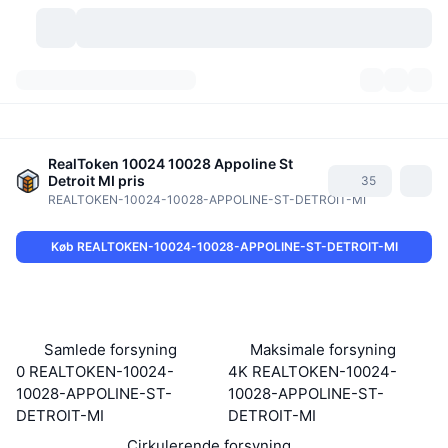
Kryptovaluta
Dashboards
Kryptovaluta
DexScan
RealToken 10024 10028 Appoline St
Markeder
Rangering
Detroit MI
pris
35
REALTOKEN-10024-10028-APPOLINE-ST-DETROIT-MI
Signaler
Kryptobørser
Kategorier
New
Markedsoversigt
Køb REALTOKEN-10024-10028-APPOLINE-ST-DETROIT-MI
Trending
Community
Historiske snapshots
Spotmarked
Centraliserede børser
Ny
Feeds
API
Tokenoplåsninger
Antal af kryptovalutaer
Spot
Samlede forsyning
Maksimale forsyning
Vindere
Emner
Udbytte
Produkter
Bitcoin-reserver
Derivativer
API
0 REALTOKEN-10024-
4K REALTOKEN-10024-
10028-APPOLINE-ST-
10028-APPOLINE-ST-
Meme-udforsker
Lives
Aktiver fra den virkelige verden
BNB-reserver
Produkter
Krypto API
DETROIT-MI
DETROIT-MI
Decentrale børser
Cirkulerende forsyning