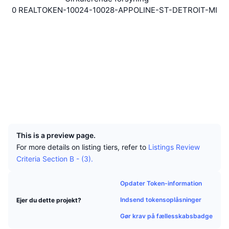
Tophandlere
Artikler
Indstrømninger/udstrømninger på børser
DEX API
Omregner
Leaderboards
0 REALTOKEN-10024-10028-APPOLINE-ST-DETROIT-MI
Spot
Stemning
Hjemmeside
Website
Virksomhed
Nyhedsbrev
Indikatorer
Populære
Derivativer
Sociale medier
Priser
CMC Launch
Kontrakter
0x5807...41BeBc
Kommende
Kryptofrygt- og Kryptogrådighedsindeks.
etherscan.io
Explorers
Ressourcer
CMC Labs
Nylig tilføjet
Altcoin-sæsonindeks
Wallets
CMC Max
Vindere & Tabere
Markedscyklusindikatorer
UCID
5976
Dokumentation
Topnyheder
Mest besøgte
Bitcoin-dominans
This is a preview page.
FAQ
For more details on listing tiers, refer to
Listings Review
Telegram-bot
Community-stemning
CoinMarketCap 20-indeks
Criteria Section B - (3).
AI-integrationer
Annoncér
Blockchain-rangering
CoinMarketCap 100-indeks
Opdater Token-information
CMC Agent Hub
Indsend tokensoplåsninger
Ejer du dette projekt?
Forudsigelsesmarkeder
ETF-pengestrømme
Side-widgets
Gør krav på fællesskabsbadge
Markedsplads for færdigheder