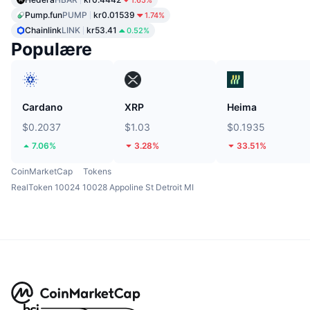
Pump.fun
PUMP
kr0.01539
1.74%
Chainlink
LINK
kr53.41
0.52%
Populære
Cardano
XRP
Heima
$0.2037
$1.03
$0.1935
7.06%
3.28%
33.51%
CoinMarketCap
Tokens
RealToken 10024 10028 Appoline St Detroit MI