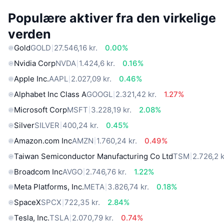
Populære aktiver fra den virkelige
verden
Gold
GOLD
27.546,16 kr.
0.00%
Nvidia Corp
NVDA
1.424,6 kr.
0.16%
Apple Inc.
AAPL
2.027,09 kr.
0.46%
Alphabet Inc Class A
GOOGL
2.321,42 kr.
1.27%
Microsoft Corp
MSFT
3.228,19 kr.
2.08%
Silver
SILVER
400,24 kr.
0.45%
Amazon.com Inc
AMZN
1.760,24 kr.
0.49%
Taiwan Semiconductor Manufacturing Co Ltd
TSM
2.726,2 k
Broadcom Inc
AVGO
2.746,76 kr.
1.22%
Meta Platforms, Inc.
META
3.826,74 kr.
0.18%
SpaceX
SPCX
722,35 kr.
2.84%
Tesla, Inc.
TSLA
2.070,79 kr.
0.74%