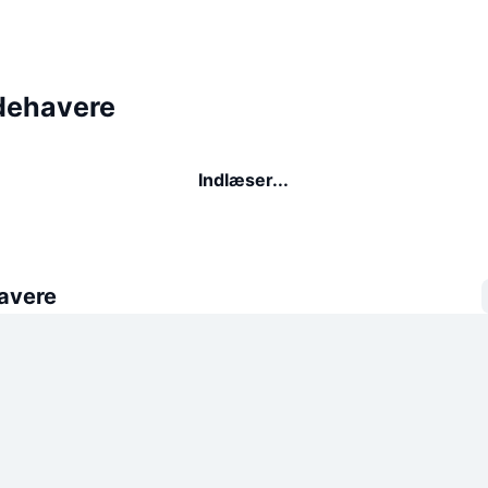
ndehavere
Indlæser...
avere