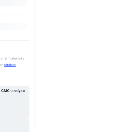
 affiliate-links,
gst
Affiliate
g CMC-analyse