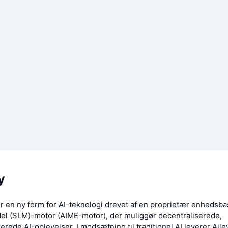
y
er en ny form for AI-teknologi drevet af en proprietær enhedsba
l (SLM)-motor (AIME-motor), der muliggør decentraliserede,
serede AI-oplevelser. I modsætning til traditionel AI leverer Aile