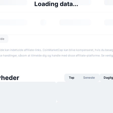
Loading data...
dde
ide kan indeholde affiliate-links. CoinMarketCap kan blive kompenseret, hvis du besøger
se handlinger, såsom at tilmelde dig og handle med disse affiliate-platforme. Se venli
yheder
Top
Seneste
Dagli