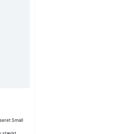
seret Small
y stærkt