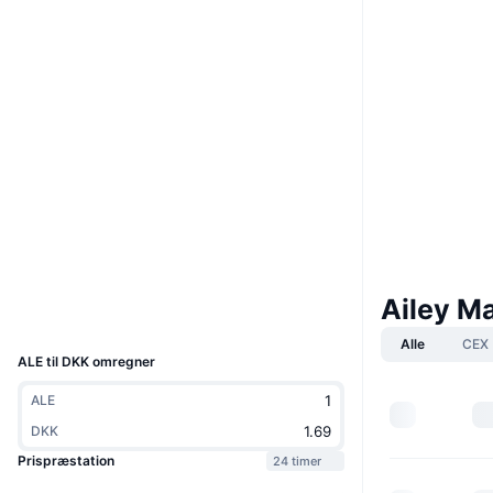
Boost
Hjemmeside
Website
Whitepaper
Sociale medier
0x9dCE...7Fd4E2
Kontrakter
3.7
Bedømmelse (CertiK)
Audits
Explorers
bscscan.com
Wallets
Ailey M
UCID
30605
Alle
CEX
ALE til DKK omregner
ALE
DKK
Prispræstation
24 timer