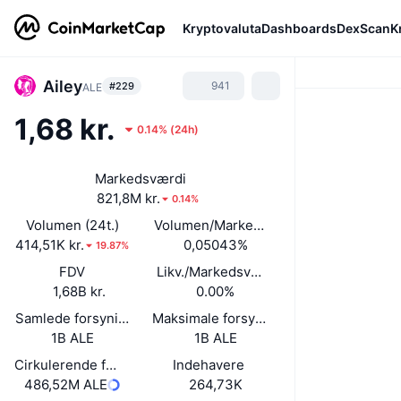
Kryptovaluta
Dashboards
DexScan
K
Ailey
941
#229
ALE
1,68 kr.
0.14%
(
24h
)
Markedsværdi
821,8M kr.
0.14%
Volumen (24t.)
Volumen/Markedsværdi (24 timer)
414,51K kr.
0,05043%
19.87%
FDV
Likv./Markedsværdi
1,68B kr.
0.00%
Samlede forsyning
Maksimale forsyning
1B ALE
1B ALE
Cirkulerende forsyning
Indehavere
486,52M ALE
264,73K