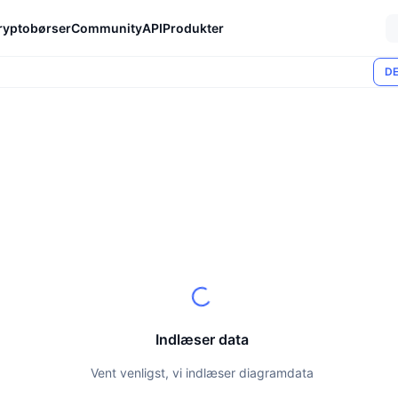
ryptobørser
Community
API
Produkter
DE
Indlæser data
Vent venligst, vi indlæser diagramdata