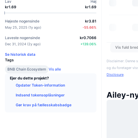
Lav
Høj
kr1.69
kr1.69
Højeste nogensinde
kr3.81
May 25, 2025
(
1y ago
)
-55.66
%
Laveste nogensinde
kr0.7066
Dec 31, 2024
(
2y ago
)
+
139.06
%
Vis fuld bre
Se historisk data
Tags
Disclaimer: Denne s
og du foretager vis
BNB Chain Ecosystem
Vis alle
Disclosure
.
Ejer du dette projekt?
Opdater Token-information
Ailey-n
Indsend tokensoplåsninger
Gør krav på fællesskabsbadge