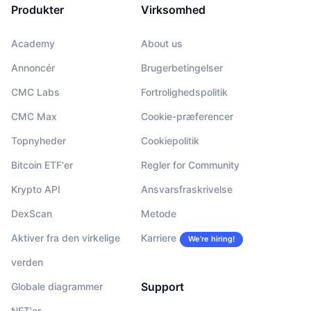
Produkter
Virksomhed
Academy
About us
Annoncér
Brugerbetingelser
CMC Labs
Fortrolighedspolitik
CMC Max
Cookie-præferencer
Topnyheder
Cookiepolitik
Bitcoin ETF'er
Regler for Community
Krypto API
Ansvarsfraskrivelse
DexScan
Metode
Aktiver fra den virkelige
Karriere
We’re hiring!
verden
Support
Globale diagrammer
NFT'er