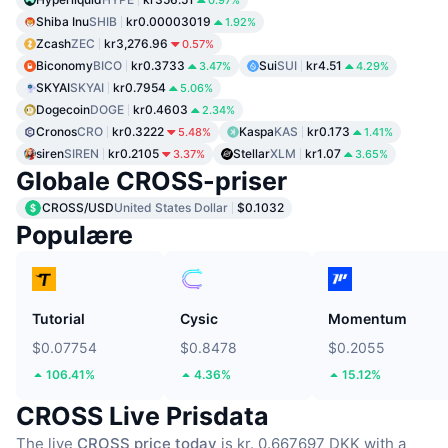
0.97%
Shiba Inu
SHIB
kr0.00003019
1.92%
Zcash
ZEC
kr3,276.96
0.57%
Biconomy
BICO
kr0.3733
Sui
SUI
kr4.51
3.47%
4.29%
SKYAI
SKYAI
kr0.7954
5.06%
Dogecoin
DOGE
kr0.4603
2.34%
Cronos
CRO
kr0.3222
Kaspa
KAS
kr0.173
5.48%
1.41%
siren
SIREN
kr0.2105
Stellar
XLM
kr1.07
3.37%
3.65%
Globale CROSS-priser
CROSS/USD
United States Dollar
$0.1032
Populære
Tutorial
Cysic
Momentum
$0.07754
$0.8478
$0.2055
106.41%
4.36%
15.12%
CROSS Live Prisdata
The live
CROSS price today
is kr. 0.667697 DKK with a