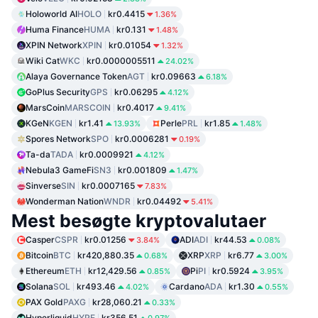
Holoworld AI
HOLO
kr0.4415
1.36%
Huma Finance
HUMA
kr0.131
1.48%
XPIN Network
XPIN
kr0.01054
1.32%
Wiki Cat
WKC
kr0.0000005511
24.02%
Alaya Governance Token
AGT
kr0.09663
6.18%
GoPlus Security
GPS
kr0.06295
4.12%
MarsCoin
MARSCOIN
kr0.4017
9.41%
KGeN
KGEN
kr1.41
Perle
PRL
kr1.85
13.93%
1.48%
Spores Network
SPO
kr0.0006281
0.19%
Ta-da
TADA
kr0.0009921
4.12%
Nebula3 GameFi
SN3
kr0.001809
1.47%
Sinverse
SIN
kr0.0007165
7.83%
Wonderman Nation
WNDR
kr0.04492
5.41%
Mest besøgte kryptovalutaer
Casper
CSPR
kr0.01256
ADI
ADI
kr44.53
3.84%
0.08%
Bitcoin
BTC
kr420,880.35
XRP
XRP
kr6.77
0.68%
3.00%
Ethereum
ETH
kr12,429.56
Pi
PI
kr0.5924
0.85%
3.95%
Solana
SOL
kr493.46
Cardano
ADA
kr1.30
4.02%
0.55%
PAX Gold
PAXG
kr28,060.21
0.33%
Hyperliquid
HYPE
kr356.51