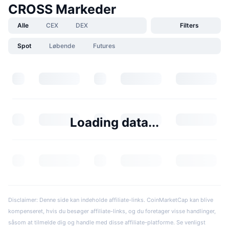
CROSS Markeder
Alle
CEX
DEX
Filters
Spot
Løbende
Futures
Loading data...
Disclaimer: Denne side kan indeholde affiliate-links. CoinMarketCap kan blive
kompenseret, hvis du besøger affiliate-links, og du foretager visse handlinger,
såsom at tilmelde dig og handle med disse affiliate-platforme. Se venligst