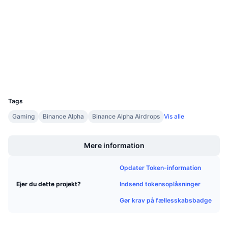
4.6
Kommende salg
Bedømmelse (CertiK)
Finansieringsrenter
Lær og tjen
Audits
bscscan.com
Kalendere
Explorers
Wallets
ICO-kalender
UCID
37166
Begivenhedskalender
Tags
Gaming
Binance Alpha
Binance Alpha Airdrops
Vis alle
Boost
Mere information
Opdater Token-information
Indsend tokensoplåsninger
Ejer du dette projekt?
Gør krav på fællesskabsbadge