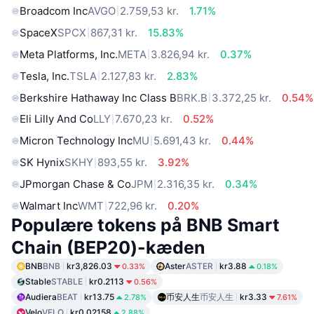
Broadcom Inc
AVGO
2.759,53 kr.
1.71%
SpaceX
SPCX
867,31 kr.
15.83%
Meta Platforms, Inc.
META
3.826,94 kr.
0.37%
Tesla, Inc.
TSLA
2.127,83 kr.
2.83%
Berkshire Hathaway Inc Class B
BRK.B
3.372,25 kr.
0.54%
Eli Lilly And Co
LLY
7.670,23 kr.
0.52%
Micron Technology Inc
MU
5.691,43 kr.
0.44%
SK Hynix
SKHY
893,55 kr.
3.92%
JPmorgan Chase & Co
JPM
2.316,35 kr.
0.34%
Walmart Inc
WMT
722,96 kr.
0.20%
Populære tokens på BNB Smart
Chain (BEP20)-kæden
BNB
BNB
kr3,826.03
Aster
ASTER
kr3.88
0.33%
0.18%
Stable
STABLE
kr0.2113
0.56%
Audiera
BEAT
kr13.75
币安人生
币安人生
kr3.33
2.78%
7.61%
Velo
VELO
kr0.02158
2.88%