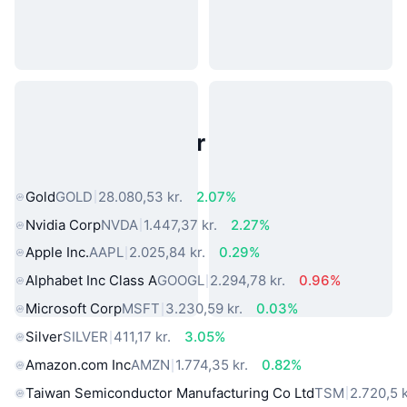
Populære aktiver fra den virkelige
verden
Gold
GOLD
28.080,53 kr.
2.07%
Nvidia Corp
NVDA
1.447,37 kr.
2.27%
Apple Inc.
AAPL
2.025,84 kr.
0.29%
Alphabet Inc Class A
GOOGL
2.294,78 kr.
0.96%
Microsoft Corp
MSFT
3.230,59 kr.
0.03%
Silver
SILVER
411,17 kr.
3.05%
Amazon.com Inc
AMZN
1.774,35 kr.
0.82%
Taiwan Semiconductor Manufacturing Co Ltd
TSM
2.720,5 k