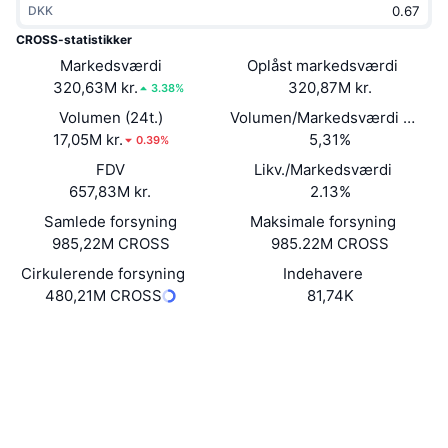
DKK
Populære
Krypto-ETF'er
Learn
CMC MCP
CROSS-statistikker
Markedsværdi
Ny
Oplåst markedsværdi
Bitcoin ETF'er
x402
Nyheder
320,63M kr.
320,87M kr.
3.38%
Krypto
Ethereum ETF'er
Volumen (24t.)
Volumen/Markedsværdi (24 ti
Academy
17,05M kr.
5,31%
0.39%
Politik
FDV
Likv./Markedsværdi
Teknisk analyse
Undersøgelser
657,83M kr.
2.13%
Sport
Samlede forsyning
Maksimale forsyning
RSI
Videoer
985,22M CROSS
985.22M CROSS
Finans
MACD
Cirkulerende forsyning
Indehavere
Ordforklaring
480,21M CROSS
81,74K
Teknologi
Website
Whitepaper
Derivativer
Kampagner
Hjemmeside
NFT
Oversigt
Airdrops
Sociale medier
Samlet NFT-statistikker
Likvidationer
Diamant-belønninger
Kontrakter
0x6bf6...d7A510