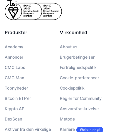
Produkter
Virksomhed
Academy
About us
Annoncér
Brugerbetingelser
CMC Labs
Fortrolighedspolitik
CMC Max
Cookie-præferencer
Topnyheder
Cookiepolitik
Bitcoin ETF'er
Regler for Community
Krypto API
Ansvarsfraskrivelse
DexScan
Metode
Aktiver fra den virkelige
Karriere
We’re hiring!