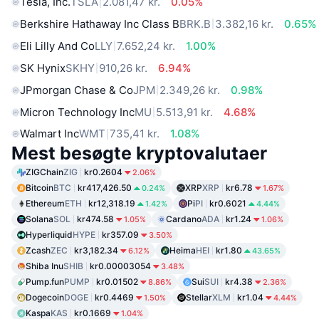
Tesla, Inc.
TSLA
2.081,47 kr.
0.05%
Berkshire Hathaway Inc Class B
BRK.B
3.382,16 kr.
0.65%
Eli Lilly And Co
LLY
7.652,24 kr.
1.00%
SK Hynix
SKHY
910,26 kr.
6.94%
JPmorgan Chase & Co
JPM
2.349,26 kr.
0.98%
Micron Technology Inc
MU
5.513,91 kr.
4.68%
Walmart Inc
WMT
735,41 kr.
1.08%
Mest besøgte kryptovalutaer
ZIGChain
ZIG
kr0.2604
2.06%
Bitcoin
BTC
kr417,426.50
XRP
XRP
kr6.78
0.24%
1.67%
Ethereum
ETH
kr12,318.19
Pi
PI
kr0.6021
1.42%
4.44%
Solana
SOL
kr474.58
Cardano
ADA
kr1.24
1.05%
1.06%
Hyperliquid
HYPE
kr357.09
3.50%
Zcash
ZEC
kr3,182.34
Heima
HEI
kr1.80
6.12%
43.65%
Shiba Inu
SHIB
kr0.00003054
3.48%
Pump.fun
PUMP
kr0.01502
Sui
SUI
kr4.38
8.86%
2.36%
Dogecoin
DOGE
kr0.4469
Stellar
XLM
kr1.04
1.50%
4.44%
Kaspa
KAS
kr0.1669
1.04%