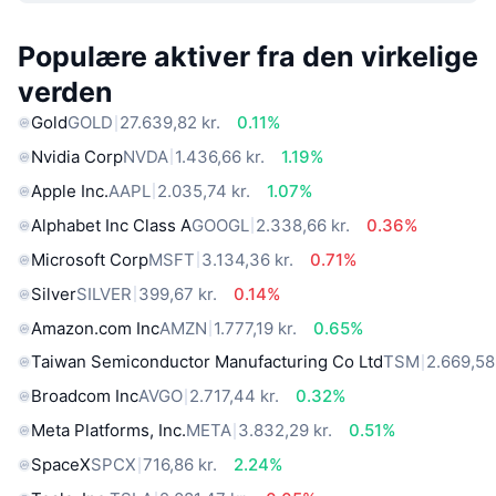
Populære aktiver fra den virkelige
verden
Gold
GOLD
27.639,82 kr.
0.11%
Nvidia Corp
NVDA
1.436,66 kr.
1.19%
Apple Inc.
AAPL
2.035,74 kr.
1.07%
Alphabet Inc Class A
GOOGL
2.338,66 kr.
0.36%
Microsoft Corp
MSFT
3.134,36 kr.
0.71%
Silver
SILVER
399,67 kr.
0.14%
Amazon.com Inc
AMZN
1.777,19 kr.
0.65%
Taiwan Semiconductor Manufacturing Co Ltd
TSM
2.669,58 
Broadcom Inc
AVGO
2.717,44 kr.
0.32%
Meta Platforms, Inc.
META
3.832,29 kr.
0.51%
SpaceX
SPCX
716,86 kr.
2.24%