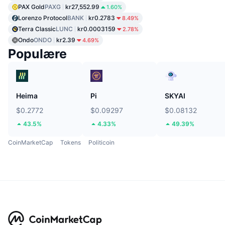
PAX Gold
PAXG
kr27,552.99
1.60%
Lorenzo Protocol
BANK
kr0.2783
8.49%
Terra Classic
LUNC
kr0.0003159
2.78%
Ondo
ONDO
kr2.39
4.69%
Populære
Heima
Pi
SKYAI
$0.2772
$0.09297
$0.08132
43.5%
4.33%
49.39%
CoinMarketCap
Tokens
Politicoin