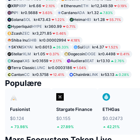
XRP
XRP
kr6.66
Ethereum
ETH
kr12,349.59
2.10%
0.19%
Pi
PI
kr0.5688
Cardano
ADA
kr1.32
3.63%
7.83%
Solana
SOL
kr473.43
Heima
HEI
kr1.28
1.22%
55.71%
Hyperliquid
HYPE
kr360.99
0.71%
Zcash
ZEC
kr3,271.85
0.46%
Shiba Inu
SHIB
kr0.00002994
4.18%
SKYAI
SKYAI
kr0.6013
Sui
SUI
kr4.37
26.33%
1.52%
Stellar
XLM
kr1.05
Dogecoin
DOGE
kr0.4498
0.37%
0.41%
Kaspa
KAS
kr0.1659
Audiera
BEAT
kr13.10
2.17%
2.76%
Terra Classic
LUNC
kr0.0003186
1.04%
Canton
CC
kr0.5758
Chainlink
LINK
kr53.13
12.41%
0.28%
Populære
Fusionist
Stargate Finance
ETHGas
$0.124
$0.155
$0.02473
73.98%
27.89%
42.21%
Mars Ecosystem Token Live