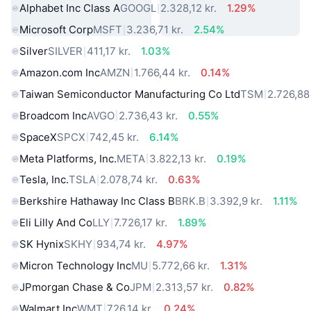
Alphabet Inc Class A
GOOGL
2.328,12 kr.
1.29%
Microsoft Corp
MSFT
3.236,71 kr.
2.54%
Silver
SILVER
411,17 kr.
1.03%
Amazon.com Inc
AMZN
1.766,44 kr.
0.14%
Taiwan Semiconductor Manufacturing Co Ltd
TSM
2.726,88 
Broadcom Inc
AVGO
2.736,43 kr.
0.55%
SpaceX
SPCX
742,45 kr.
6.14%
Meta Platforms, Inc.
META
3.822,13 kr.
0.19%
Tesla, Inc.
TSLA
2.078,74 kr.
0.63%
Berkshire Hathaway Inc Class B
BRK.B
3.392,9 kr.
1.11%
Eli Lilly And Co
LLY
7.726,17 kr.
1.89%
SK Hynix
SKHY
934,74 kr.
4.97%
Micron Technology Inc
MU
5.772,66 kr.
1.31%
JPmorgan Chase & Co
JPM
2.313,57 kr.
0.82%
Walmart Inc
WMT
726,14 kr.
0.24%