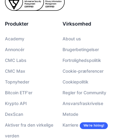
Produkter
Virksomhed
Academy
About us
Annoncér
Brugerbetingelser
CMC Labs
Fortrolighedspolitik
CMC Max
Cookie-præferencer
Topnyheder
Cookiepolitik
Bitcoin ETF'er
Regler for Community
Krypto API
Ansvarsfraskrivelse
DexScan
Metode
Aktiver fra den virkelige
Karriere
We’re hiring!
verden