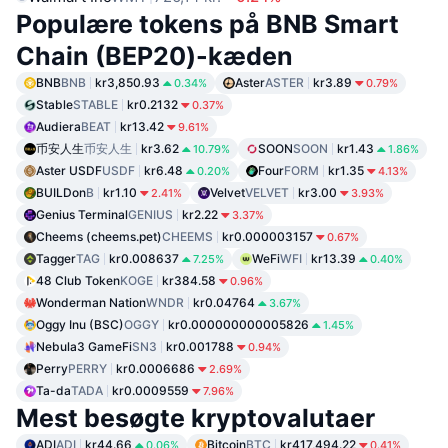
Populære tokens på BNB Smart
Chain (BEP20)-kæden
BNB
BNB
kr3,850.93
Aster
ASTER
kr3.89
0.34%
0.79%
Stable
STABLE
kr0.2132
0.37%
Audiera
BEAT
kr13.42
9.61%
币安人生
币安人生
kr3.62
SOON
SOON
kr1.43
10.79%
1.86%
Aster USDF
USDF
kr6.48
Four
FORM
kr1.35
0.20%
4.13%
BUILDon
B
kr1.10
Velvet
VELVET
kr3.00
2.41%
3.93%
Genius Terminal
GENIUS
kr2.22
3.37%
Cheems (cheems.pet)
CHEEMS
kr0.000003157
0.67%
Tagger
TAG
kr0.008637
WeFi
WFI
kr13.39
7.25%
0.40%
48 Club Token
KOGE
kr384.58
0.96%
Wonderman Nation
WNDR
kr0.04764
3.67%
Oggy Inu (BSC)
OGGY
kr0.000000000005826
1.45%
Nebula3 GameFi
SN3
kr0.001788
0.94%
Perry
PERRY
kr0.0006686
2.69%
Ta-da
TADA
kr0.0009559
7.96%
Mest besøgte kryptovalutaer
ADI
ADI
kr44.66
Bitcoin
BTC
kr417,494.22
0.06%
0.41%