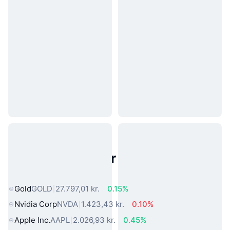
Populære aktiver fra den virkelige
verden
Gold
GOLD
27.797,01 kr.
0.15%
Nvidia Corp
NVDA
1.423,43 kr.
0.10%
Apple Inc.
AAPL
2.026,93 kr.
0.45%