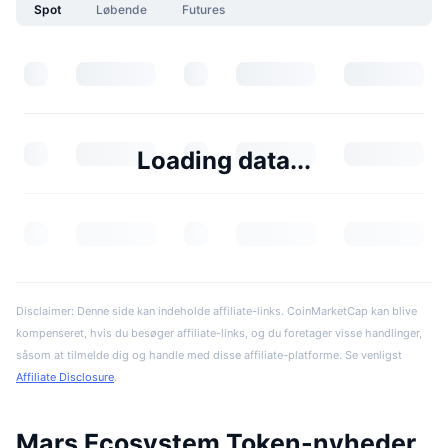
Spot
Løbende
Futures
Loading data...
Disclaimer: Denne side kan indeholde affiliate-links. CoinMarketCap kan blive
kompenseret, hvis du besøger affiliate-links, og du foretager visse handlinger,
såsom at tilmelde dig og handle med disse affiliate-platforme. Se venligst
Affiliate Disclosure
.
Mars Ecosystem Token-nyheder