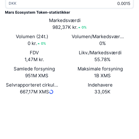
DKK
Populære
Krypto-ETF'er
Learn
CMC MCP
Mars Ecosystem Token-statistikker
Ny
Markedsværdi
Bitcoin ETF'er
x402
Nyheder
982,37K kr.
0%
Krypto
Ethereum ETF'er
Volumen (24t.)
Volumen/Markedsværdi (24 ti
Academy
0 kr.
0%
0%
Politik
FDV
Likv./Markedsværdi
Teknisk analyse
Undersøgelser
1,47M kr.
55.78%
Sport
Samlede forsyning
Maksimale forsyning
RSI
Videoer
951M XMS
1B XMS
Finans
MACD
Selvrapporteret cirkulerende forsyning
Indehavere
Ordforklaring
667,17M XMS
33,05K
Teknologi
Hjemmeside
Website
Derivativer
Kampagner
NFT
Sociale medier
Oversigt
Airdrops
Kontrakter
Samlet NFT-statistikker
0x7859...81b576
Likvidationer
3.3
Diamant-belønninger
Bedømmelse (CertiK)