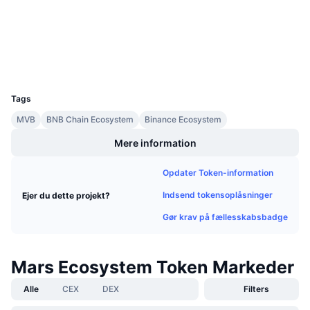
Audits
Kommende salg
Finansieringsrenter
Lær og tjen
Explorers
bscscan.com
Wallets
Kalendere
UCID
10030
ICO-kalender
Tags
MVB
BNB Chain Ecosystem
Binance Ecosystem
Begivenhedskalender
Mere information
Opdater Token-information
Indsend tokensoplåsninger
Ejer du dette projekt?
Gør krav på fællesskabsbadge
Mars Ecosystem Token Markeder
Alle
CEX
DEX
Filters