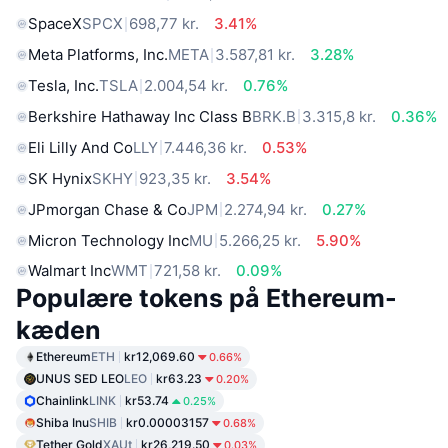
SpaceX
SPCX
698,77 kr.
3.41%
Meta Platforms, Inc.
META
3.587,81 kr.
3.28%
Tesla, Inc.
TSLA
2.004,54 kr.
0.76%
Berkshire Hathaway Inc Class B
BRK.B
3.315,8 kr.
0.36%
Eli Lilly And Co
LLY
7.446,36 kr.
0.53%
SK Hynix
SKHY
923,35 kr.
3.54%
JPmorgan Chase & Co
JPM
2.274,94 kr.
0.27%
Micron Technology Inc
MU
5.266,25 kr.
5.90%
Walmart Inc
WMT
721,58 kr.
0.09%
Populære tokens på Ethereum-
kæden
Ethereum
ETH
kr12,069.60
0.66%
UNUS SED LEO
LEO
kr63.23
0.20%
Chainlink
LINK
kr53.74
0.25%
Shiba Inu
SHIB
kr0.00003157
0.68%
Tether Gold
XAUt
kr26,219.50
0.03%