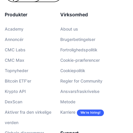
Produkter
Virksomhed
Academy
About us
Annoncér
Brugerbetingelser
CMC Labs
Fortrolighedspolitik
CMC Max
Cookie-præferencer
Topnyheder
Cookiepolitik
Bitcoin ETF'er
Regler for Community
Krypto API
Ansvarsfraskrivelse
DexScan
Metode
Aktiver fra den virkelige
Karriere
We’re hiring!
verden
Globale diagrammer