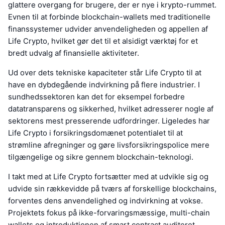
glattere overgang for brugere, der er nye i krypto-rummet.
Evnen til at forbinde blockchain-wallets med traditionelle
finanssystemer udvider anvendeligheden og appellen af
Life Crypto, hvilket gør det til et alsidigt værktøj for et
bredt udvalg af finansielle aktiviteter.
Ud over dets tekniske kapaciteter står Life Crypto til at
have en dybdegående indvirkning på flere industrier. I
sundhedssektoren kan det for eksempel forbedre
datatransparens og sikkerhed, hvilket adresserer nogle af
sektorens mest presserende udfordringer. Ligeledes har
Life Crypto i forsikringsdomænet potentialet til at
strømline afregninger og gøre livsforsikringspolice mere
tilgængelige og sikre gennem blockchain-teknologi.
I takt med at Life Crypto fortsætter med at udvikle sig og
udvide sin rækkevidde på tværs af forskellige blockchains,
forventes dens anvendelighed og indvirkning at vokse.
Projektets fokus på ikke-forvaringsmæssige, multi-chain
wallets og introduktionen af smart contract auditeret