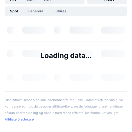
Spot
Løbende
Futures
Loading data...
Disclaimer: Denne side kan indeholde affiliate-links. CoinMarketCap kan blive
kompenseret, hvis du besøger affiliate-links, og du foretager visse handlinger,
såsom at tilmelde dig og handle med disse affiliate-platforme. Se venligst
Affiliate Disclosure
.