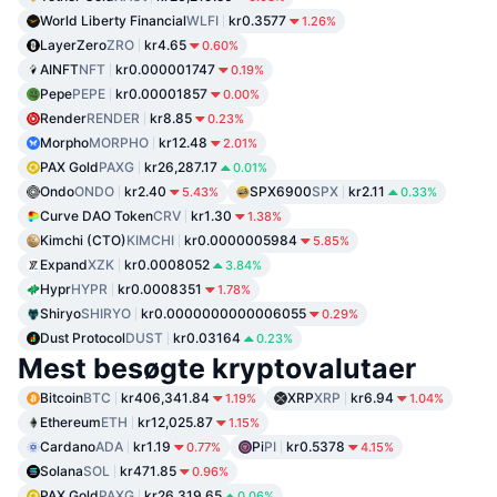
World Liberty Financial
WLFI
kr0.3577
1.26%
LayerZero
ZRO
kr4.65
0.60%
AINFT
NFT
kr0.000001747
0.19%
Pepe
PEPE
kr0.00001857
0.00%
Render
RENDER
kr8.85
0.23%
Morpho
MORPHO
kr12.48
2.01%
PAX Gold
PAXG
kr26,287.17
0.01%
Ondo
ONDO
kr2.40
SPX6900
SPX
kr2.11
5.43%
0.33%
Curve DAO Token
CRV
kr1.30
1.38%
Kimchi (CTO)
KIMCHI
kr0.0000005984
5.85%
Expand
XZK
kr0.0008052
3.84%
Hypr
HYPR
kr0.0008351
1.78%
Shiryo
SHIRYO
kr0.0000000000006055
0.29%
Dust Protocol
DUST
kr0.03164
0.23%
Mest besøgte kryptovalutaer
Bitcoin
BTC
kr406,341.84
XRP
XRP
kr6.94
1.19%
1.04%
Ethereum
ETH
kr12,025.87
1.15%
Cardano
ADA
kr1.19
Pi
PI
kr0.5378
0.77%
4.15%
Solana
SOL
kr471.85
0.96%
PAX Gold
PAXG
kr26,319.65
0.06%