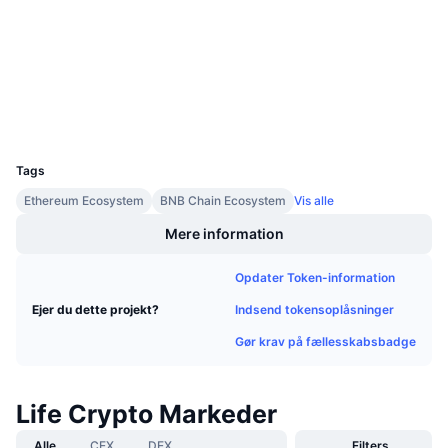
Audits
Kommende salg
Finansieringsrenter
Lær og tjen
etherscan.io
Explorers
Kalendere
Wallets
UCID
ICO-kalender
11700
Tags
Begivenhedskalender
Ethereum Ecosystem
BNB Chain Ecosystem
Vis alle
Mere information
Opdater Token-information
Indsend tokensoplåsninger
Ejer du dette projekt?
Gør krav på fællesskabsbadge
Life Crypto Markeder
Alle
CEX
DEX
Filters