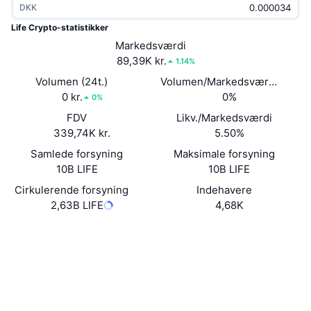
DKK
Populære
Krypto-ETF'er
Learn
CMC MCP
Life Crypto-statistikker
Ny
Markedsværdi
Bitcoin ETF'er
x402
Nyheder
89,39K kr.
1.14%
Krypto
Ethereum ETF'er
Volumen (24t.)
Volumen/Markedsværdi (24 ti
Academy
0 kr.
0%
0%
Politik
FDV
Likv./Markedsværdi
Teknisk analyse
Undersøgelser
339,74K kr.
5.50%
Sport
Samlede forsyning
Maksimale forsyning
RSI
Videoer
10B LIFE
10B LIFE
Finans
MACD
Cirkulerende forsyning
Indehavere
Ordforklaring
2,63B LIFE
4,68K
Teknologi
Hjemmeside
Website
Derivativer
Kampagner
Sociale medier
NFT
Oversigt
Airdrops
0x6c93...918EE6
Kontrakter
Samlet NFT-statistikker
Likvidationer
2.7
Diamant-belønninger
Bedømmelse (CertiK)