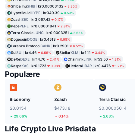
Shiba Inu
SHIB
kr0.00003132
3.35%
Hyperliquid
HYPE
kr340.39
0.53%
Zcash
ZEC
kr3,067.42
0.17%
Pepe
PEPE
kr0.00001841
2.81%
Terra Classic
LUNC
kr0.0003251
2.65%
Dogecoin
DOGE
kr0.4513
0.95%
Lorenzo Protocol
BANK
kr0.2901
6.52%
Sui
SUI
kr4.46
Stellar
XLM
kr1.11
0.55%
3.44%
DeXe
DEXE
kr14.70
Chainlink
LINK
kr53.50
2.41%
1.31%
Kaspa
KAS
kr0.1723
Hedera
HBAR
kr0.4476
0.98%
1.21%
Populære
Biconomy
Zcash
Terra Classic
$0.0154
$473.18
$0.00005014
29.66%
0.14%
2.63%
Life Crypto Live Prisdata