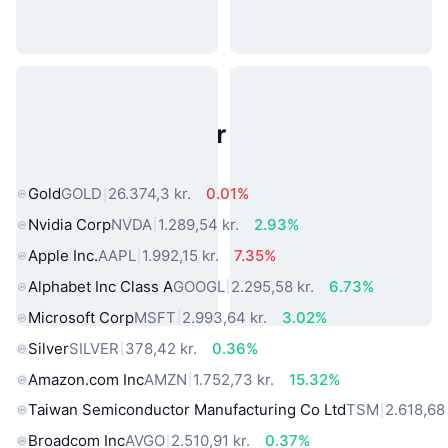
Populære aktiver fra den virkelige
verden
Gold
GOLD
26.374,3 kr.
0.01%
Nvidia Corp
NVDA
1.289,54 kr.
2.93%
Apple Inc.
AAPL
1.992,15 kr.
7.35%
Alphabet Inc Class A
GOOGL
2.295,58 kr.
6.73%
Microsoft Corp
MSFT
2.993,64 kr.
3.02%
Silver
SILVER
378,42 kr.
0.36%
Amazon.com Inc
AMZN
1.752,73 kr.
15.32%
Taiwan Semiconductor Manufacturing Co Ltd
TSM
2.618,68 
Broadcom Inc
AVGO
2.510,91 kr.
0.37%