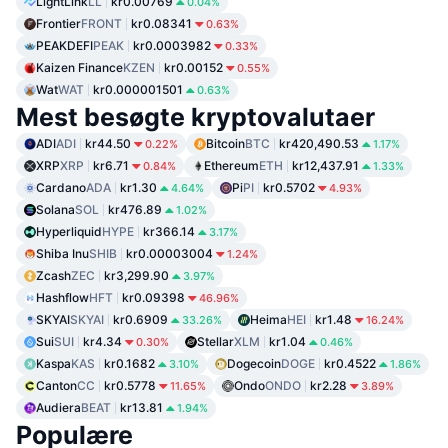
LightLink
LL
kr0.00769
0.04%
Frontier
FRONT
kr0.08341
0.63%
PEAKDEFI
PEAK
kr0.0003982
0.33%
Kaizen Finance
KZEN
kr0.00152
0.55%
Wat
WAT
kr0.000001501
0.63%
Mest besøgte kryptovalutaer
ADI
ADI
kr44.50
Bitcoin
BTC
kr420,490.53
0.22%
1.17%
XRP
XRP
kr6.71
Ethereum
ETH
kr12,437.91
0.84%
1.33%
Cardano
ADA
kr1.30
Pi
PI
kr0.5702
4.64%
4.93%
Solana
SOL
kr476.89
1.02%
Hyperliquid
HYPE
kr366.14
3.17%
Shiba Inu
SHIB
kr0.00003004
1.24%
Zcash
ZEC
kr3,299.90
3.97%
Hashflow
HFT
kr0.09398
46.96%
SKYAI
SKYAI
kr0.6909
Heima
HEI
kr1.48
33.26%
16.24%
Sui
SUI
kr4.34
Stellar
XLM
kr1.04
0.30%
0.46%
Kaspa
KAS
kr0.1682
Dogecoin
DOGE
kr0.4522
3.10%
1.86%
Canton
CC
kr0.5778
Ondo
ONDO
kr2.28
11.65%
3.89%
Audiera
BEAT
kr13.81
1.94%
Populære