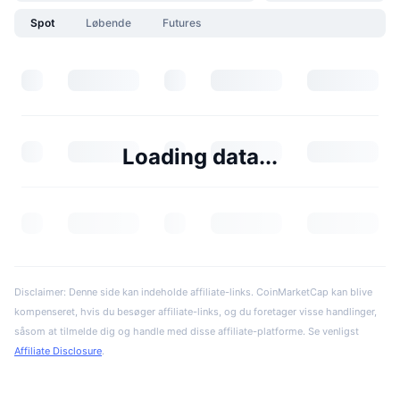
Spot
Løbende
Futures
Loading data...
Disclaimer: Denne side kan indeholde affiliate-links. CoinMarketCap kan blive
kompenseret, hvis du besøger affiliate-links, og du foretager visse handlinger,
såsom at tilmelde dig og handle med disse affiliate-platforme. Se venligst
Affiliate Disclosure
.