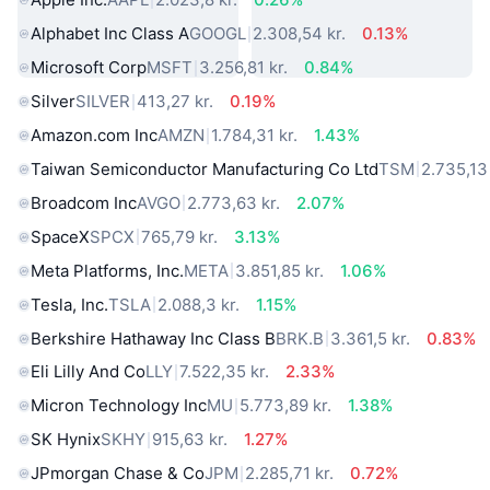
Alphabet Inc Class A
GOOGL
2.308,54 kr.
0.13%
Microsoft Corp
MSFT
3.256,81 kr.
0.84%
Silver
SILVER
413,27 kr.
0.19%
Amazon.com Inc
AMZN
1.784,31 kr.
1.43%
Taiwan Semiconductor Manufacturing Co Ltd
TSM
2.735,13 
Broadcom Inc
AVGO
2.773,63 kr.
2.07%
SpaceX
SPCX
765,79 kr.
3.13%
Meta Platforms, Inc.
META
3.851,85 kr.
1.06%
Tesla, Inc.
TSLA
2.088,3 kr.
1.15%
Berkshire Hathaway Inc Class B
BRK.B
3.361,5 kr.
0.83%
Eli Lilly And Co
LLY
7.522,35 kr.
2.33%
Micron Technology Inc
MU
5.773,89 kr.
1.38%
SK Hynix
SKHY
915,63 kr.
1.27%
JPmorgan Chase & Co
JPM
2.285,71 kr.
0.72%