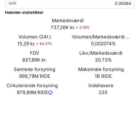
DKK
Populære
Krypto-ETF'er
Learn
CMC MCP
Holoride-statistikker
Ny
Markedsværdi
Bitcoin ETF'er
x402
Nyheder
737,26K kr.
3.79%
Krypto
Ethereum ETF'er
Volumen (24t.)
Volumen/Markedsværdi (24 ti
Academy
15,29 kr.
0,002074%
93.37%
Politik
FDV
Likv./Markedsværdi
Teknisk analyse
Undersøgelser
837,89K kr.
20.73%
Sport
Samlede forsyning
Maksimale forsyning
RSI
Videoer
999,79M RIDE
1B RIDE
Finans
MACD
Cirkulerende forsyning
Indehavere
Ordforklaring
879,89M RIDE
235
Teknologi
Hjemmeside
Website
Whitepaper
Derivativer
Kampagner
NFT
Sociale medier
Oversigt
Airdrops
Samlet NFT-statistikker
0xf97e...945b83
Kontrakter
Likvidationer
Diamant-belønninger