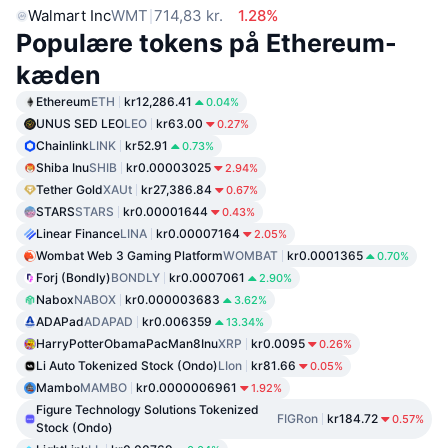
Walmart Inc
WMT
714,83 kr.
1.28%
Populære tokens på Ethereum-
kæden
Ethereum
ETH
kr12,286.41
0.04%
UNUS SED LEO
LEO
kr63.00
0.27%
Chainlink
LINK
kr52.91
0.73%
Shiba Inu
SHIB
kr0.00003025
2.94%
Tether Gold
XAUt
kr27,386.84
0.67%
STARS
STARS
kr0.00001644
0.43%
Linear Finance
LINA
kr0.00007164
2.05%
Wombat Web 3 Gaming Platform
WOMBAT
kr0.0001365
0.70%
Forj (Bondly)
BONDLY
kr0.0007061
2.90%
Nabox
NABOX
kr0.000003683
3.62%
ADAPad
ADAPAD
kr0.006359
13.34%
HarryPotterObamaPacMan8Inu
XRP
kr0.0095
0.26%
Li Auto Tokenized Stock (Ondo)
LIon
kr81.66
0.05%
Mambo
MAMBO
kr0.0000006961
1.92%
Figure Technology Solutions Tokenized
FIGRon
kr184.72
0.57%
Stock (Ondo)