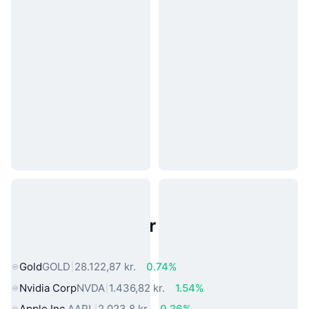
Populære aktiver fra den virkelige
verden
Gold
GOLD
28.122,87 kr.
0.74%
Nvidia Corp
NVDA
1.436,82 kr.
1.54%
Apple Inc.
AAPL
2.023,8 kr.
0.26%