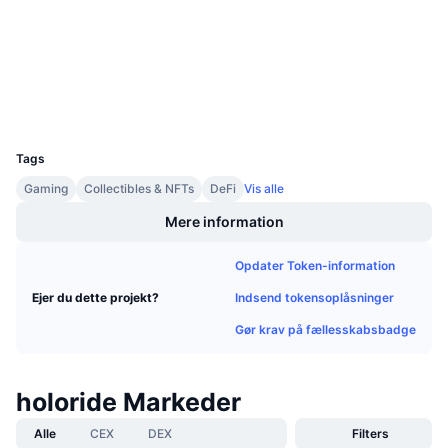
3.2
Kommende salg
Bedømmelse (CertiK)
Finansieringsrenter
Lær og tjen
etherscan.io
Explorers
Kalendere
Wallets
UCID
14145
ICO-kalender
Tags
Gaming
Collectibles & NFTs
DeFi
Vis alle
Begivenhedskalender
Mere information
Opdater Token-information
Indsend tokensoplåsninger
Ejer du dette projekt?
Gør krav på fællesskabsbadge
holoride Markeder
Alle
CEX
DEX
Filters