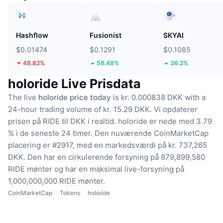
Hashflow
Fusionist
SKYAI
$0.01474
$0.1291
$0.1085
48.82%
58.48%
36.2%
holoride Live Prisdata
The live
holoride price today
is kr. 0.000838 DKK with a
24-hour trading volume of kr. 15.29 DKK.
Vi opdaterer
prisen på RIDE til DKK i realtid.
holoride er nede med 3.79
% i de seneste 24 timer.
Den nuværende CoinMarketCap
placering er #2917, med en markedsværdi på kr. 737,265
DKK.
Den har en cirkulerende forsyning på 879,899,580
RIDE mønter
og har en maksimal live-forsyning på
1,000,000,000 RIDE mønter.
CoinMarketCap
Tokens
holoride