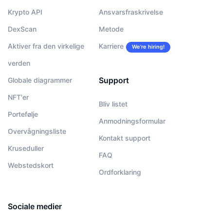
Krypto API
Ansvarsfraskrivelse
DexScan
Metode
Aktiver fra den virkelige
Karriere
We’re hiring!
verden
Support
Globale diagrammer
NFT'er
Bliv listet
Portefølje
Anmodningsformular
Overvågningsliste
Kontakt support
Kruseduller
FAQ
Webstedskort
Ordforklaring
Sociale medier