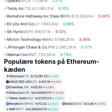
SpaceX
SPCX
711,08 kr.
1.37%
Tesla, Inc.
TSLA
2.085,3 kr.
0.10%
Berkshire Hathaway Inc Class B
BRK.B
3.359,6 kr.
0.06%
Eli Lilly And Co
LLY
7.653,8 kr.
0.98%
SK Hynix
SKHY
918,57 kr.
6.12%
Micron Technology Inc
MU
5.586,26 kr.
3.46%
JPmorgan Chase & Co
JPM
2.345,29 kr.
0.77%
Walmart Inc
WMT
733,55 kr.
0.79%
Populære tokens på Ethereum-
kæden
Ethereum
ETH
kr12,281.72
1.34%
UNUS SED LEO
LEO
kr63.18
0.13%
Chainlink
LINK
kr52.53
0.59%
Shiba Inu
SHIB
kr0.00003117
3.20%
Tether Gold
XAUt
kr27,572.13
3.53%
Morpho
MORPHO
kr12.32
Ondo
ONDO
kr2.40
2.92%
2.45%
AINFT
NFT
kr0.00000175
0.72%