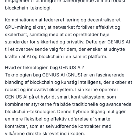
engagement i at integrere banebrydende AI med robust
blockchain-teknologi.
Kombinationen af federeret læring og decentraliseret
GPU-mining sikrer, at netværket forbliver effektivt og
skalerbart, samtidig med at det opretholder høje
standarder for sikkerhed og privatliv. Dette gør GENIUS AI
til et overbevisende valg for dem, der ønsker at udnytte
kraften af AI og blockchain i en samlet platform.
Hvad er teknologien bag GENIUS AI?
Teknologien bag GENIUS AI (GNUS) er en fascinerende
blanding af blockchain og kunstig intelligens, der skaber et
robust og innovativt økosystem. I sin kerne opererer
GENIUS AI på et hybridt smart kontraktsystem, som
kombinerer styrkerne fra både traditionelle og avancerede
blockchain-teknologier. Denne hybride tilgang muliggør
en mere fleksibel og effektiv udførelse af smarte
kontrakter, som er selvudførende kontrakter med
vilkårene direkte skrevet ind i koden.