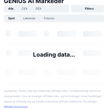
GENIUS AI Markeder
Alle
CEX
DEX
Filters
Spot
Løbende
Futures
Loading data...
Disclaimer: Denne side kan indeholde affiliate-links. CoinMarketCap kan blive
kompenseret, hvis du besøger affiliate-links, og du foretager visse handlinger,
såsom at tilmelde dig og handle med disse affiliate-platforme. Se venligst
Affiliate Disclosure
.