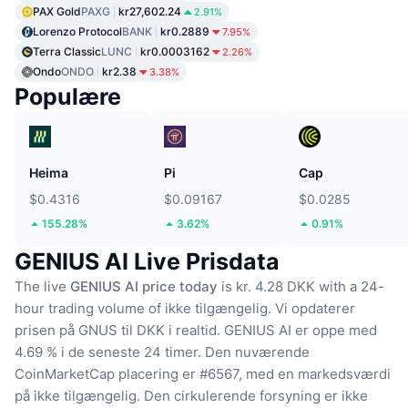
PAX Gold
PAXG
kr27,602.24
2.91%
Lorenzo Protocol
BANK
kr0.2889
7.95%
Terra Classic
LUNC
kr0.0003162
2.26%
Ondo
ONDO
kr2.38
3.38%
Populære
Heima
Pi
Cap
$0.4316
$0.09167
$0.0285
155.28%
3.62%
0.91%
GENIUS AI Live Prisdata
The live
GENIUS AI price today
is kr. 4.28 DKK with a 24-
hour trading volume of ikke tilgængelig.
Vi opdaterer
prisen på GNUS til DKK i realtid.
GENIUS AI er oppe med
4.69 % i de seneste 24 timer.
Den nuværende
CoinMarketCap placering er #6567, med en markedsværdi
på ikke tilgængelig.
Den cirkulerende forsyning er ikke