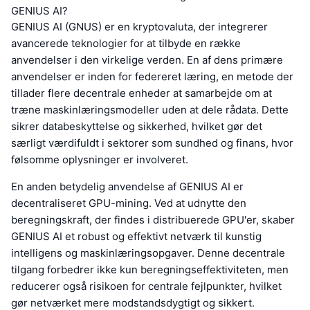
GENIUS AI?
GENIUS AI (GNUS) er en kryptovaluta, der integrerer
avancerede teknologier for at tilbyde en række
anvendelser i den virkelige verden. En af dens primære
anvendelser er inden for federeret læring, en metode der
tillader flere decentrale enheder at samarbejde om at
træne maskinlæringsmodeller uden at dele rådata. Dette
sikrer databeskyttelse og sikkerhed, hvilket gør det
særligt værdifuldt i sektorer som sundhed og finans, hvor
følsomme oplysninger er involveret.
En anden betydelig anvendelse af GENIUS AI er
decentraliseret GPU-mining. Ved at udnytte den
beregningskraft, der findes i distribuerede GPU'er, skaber
GENIUS AI et robust og effektivt netværk til kunstig
intelligens og maskinlæringsopgaver. Denne decentrale
tilgang forbedrer ikke kun beregningseffektiviteten, men
reducerer også risikoen for centrale fejlpunkter, hvilket
gør netværket mere modstandsdygtigt og sikkert.