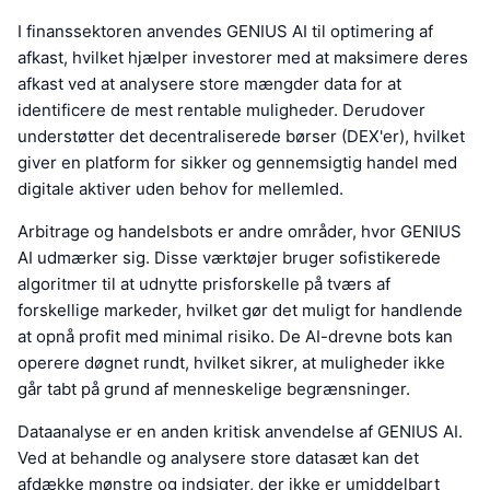
I finanssektoren anvendes GENIUS AI til optimering af
afkast, hvilket hjælper investorer med at maksimere deres
afkast ved at analysere store mængder data for at
identificere de mest rentable muligheder. Derudover
understøtter det decentraliserede børser (DEX'er), hvilket
giver en platform for sikker og gennemsigtig handel med
digitale aktiver uden behov for mellemled.
Arbitrage og handelsbots er andre områder, hvor GENIUS
AI udmærker sig. Disse værktøjer bruger sofistikerede
algoritmer til at udnytte prisforskelle på tværs af
forskellige markeder, hvilket gør det muligt for handlende
at opnå profit med minimal risiko. De AI-drevne bots kan
operere døgnet rundt, hvilket sikrer, at muligheder ikke
går tabt på grund af menneskelige begrænsninger.
Dataanalyse er en anden kritisk anvendelse af GENIUS AI.
Ved at behandle og analysere store datasæt kan det
afdække mønstre og indsigter, der ikke er umiddelbart