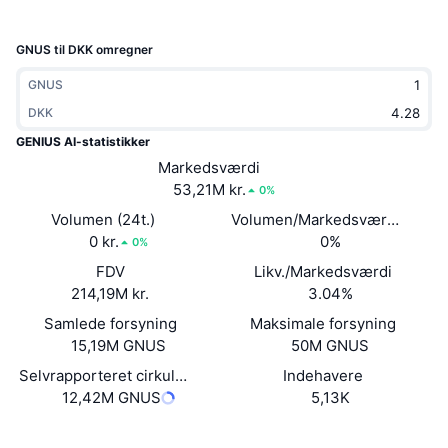
Populære
Krypto-ETF'er
Learn
CMC MCP
GNUS til DKK omregner
Ny
Bitcoin ETF'er
x402
Nyheder
GNUS
Krypto
DKK
Ethereum ETF'er
Academy
GENIUS AI-statistikker
Politik
Markedsværdi
Teknisk analyse
Undersøgelser
53,21M kr.
0%
Sport
Volumen (24t.)
Volumen/Markedsværdi (24 ti
RSI
Videoer
0 kr.
0%
0%
Finans
FDV
Likv./Markedsværdi
MACD
Ordforklaring
214,19M kr.
3.04%
Teknologi
Samlede forsyning
Maksimale forsyning
Derivativer
Kampagner
15,19M GNUS
50M GNUS
NFT
Selvrapporteret cirkulerende forsyning
Indehavere
Oversigt
Airdrops
12,42M GNUS
5,13K
Samlet NFT-statistikker
Likvidationer
Diamant-belønninger
Hjemmeside
Website
Whitepaper