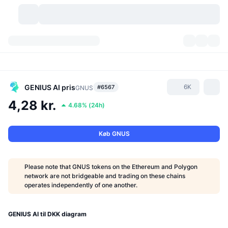
Kryptovaluta
Dashboards
Kryptovaluta
DexScan
Markeder
Rangering
GENIUS AI
pris
6K
#6567
GNUS
4,28 kr.
4.68%
(
24h
)
Signaler
Kryptobørser
Kategorier
New
Markedsoversigt
Trending
Community
Historiske snapshots
Spotmarked
Centraliserede børser
Køb GNUS
Ny
Feeds
API
Tokenoplåsninger
Antal af kryptovalutaer
Spot
Please note that GNUS tokens on the Ethereum and Polygon
network are not bridgeable and trading on these chains
Vindere
Emner
Udbytte
Produkter
Bitcoin-reserver
Derivativer
API
operates independently of one another.
Meme-udforsker
Lives
Aktiver fra den virkelige verden
BNB-reserver
Produkter
Krypto API
Decentrale børser
GENIUS AI til DKK diagram