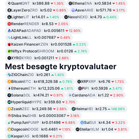
Quant
QNT
kr386.88
Ethena
ENA
kr0.5834
1.36%
1.45%
LayerZero
ZRO
kr5.02
Aave
AAVE
kr571.76
0.89%
3.17%
Lighter
LIT
kr14.01
Nexo
NEXO
kr4.70
1.40%
0.44%
Render
RENDER
kr8.53
2.05%
ADAPad
ADAPAD
kr0.005611
12.90%
LightLink
LL
kr0.007687
0.49%
Kaizen Finance
KZEN
kr0.001528
0.23%
Niftyx Protocol
SHROOM
kr0.0126
2.74%
XYRO
XYRO
kr0.001211
2.88%
Mest besøgte kryptovalutaer
ZIGChain
ZIG
kr0.261
1.40%
Bitcoin
BTC
kr418,329.58
XRP
XRP
kr6.76
0.79%
1.73%
Ethereum
ETH
kr12,325.06
Pi
PI
kr0.5926
1.81%
3.47%
Solana
SOL
kr474.21
Cardano
ADA
kr1.22
0.97%
2.90%
Hyperliquid
HYPE
kr359.60
2.70%
Zcash
ZEC
kr3,249.56
Heima
HEI
kr2.75
2.88%
148.56%
Shiba Inu
SHIB
kr0.00003067
3.18%
Pump.fun
PUMP
kr0.01496
Sui
SUI
kr4.34
6.88%
3.22%
Dogecoin
DOGE
kr0.4461
Stellar
XLM
kr1.04
1.19%
3.81%
Kaspa
KAS
kr0.1686
0.21%