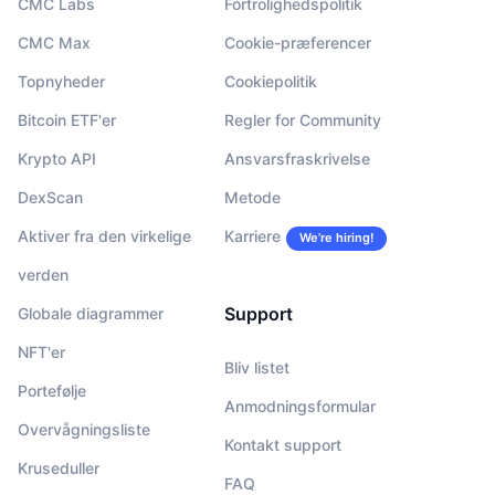
CMC Labs
Fortrolighedspolitik
CMC Max
Cookie-præferencer
Topnyheder
Cookiepolitik
Bitcoin ETF'er
Regler for Community
Krypto API
Ansvarsfraskrivelse
DexScan
Metode
Aktiver fra den virkelige
Karriere
We’re hiring!
verden
Support
Globale diagrammer
NFT'er
Bliv listet
Portefølje
Anmodningsformular
Overvågningsliste
Kontakt support
Kruseduller
FAQ