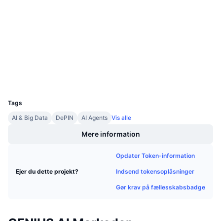
Sociale medier
Kommende salg
Finansieringsrenter
Lær og tjen
0x6145...5d105a
Kontrakter
Kalendere
etherscan.io
Explorers
ICO-kalender
Wallets
UCID
30101
Begivenhedskalender
Tags
AI & Big Data
DePIN
AI Agents
Vis alle
Mere information
Opdater Token-information
Indsend tokensoplåsninger
Ejer du dette projekt?
Gør krav på fællesskabsbadge