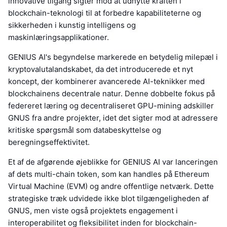
innovative tilgang sigter mod at udnytte kraften i
blockchain-teknologi til at forbedre kapabiliteterne og
sikkerheden i kunstig intelligens og
maskinlæringsapplikationer.
GENIUS AI's begyndelse markerede en betydelig milepæl i
kryptovalutalandskabet, da det introducerede et nyt
koncept, der kombinerer avancerede AI-teknikker med
blockchainens decentrale natur. Denne dobbelte fokus på
federeret læring og decentraliseret GPU-mining adskiller
GNUS fra andre projekter, idet det sigter mod at adressere
kritiske spørgsmål som databeskyttelse og
beregningseffektivitet.
Et af de afgørende øjeblikke for GENIUS AI var lanceringen
af dets multi-chain token, som kan handles på Ethereum
Virtual Machine (EVM) og andre offentlige netværk. Dette
strategiske træk udvidede ikke blot tilgængeligheden af
GNUS, men viste også projektets engagement i
interoperabilitet og fleksibilitet inden for blockchain-