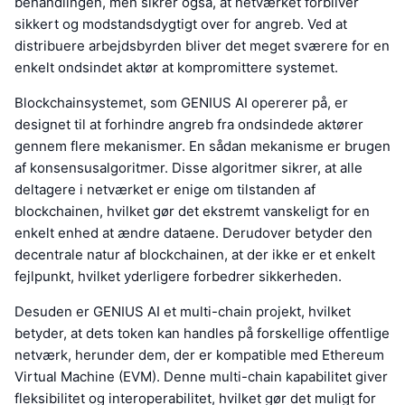
behandlingen, men sikrer også, at netværket forbliver
sikkert og modstandsdygtigt over for angreb. Ved at
distribuere arbejdsbyrden bliver det meget sværere for en
enkelt ondsindet aktør at kompromittere systemet.
Blockchainsystemet, som GENIUS AI opererer på, er
designet til at forhindre angreb fra ondsindede aktører
gennem flere mekanismer. En sådan mekanisme er brugen
af konsensusalgoritmer. Disse algoritmer sikrer, at alle
deltagere i netværket er enige om tilstanden af
blockchainen, hvilket gør det ekstremt vanskeligt for en
enkelt enhed at ændre dataene. Derudover betyder den
decentrale natur af blockchainen, at der ikke er et enkelt
fejlpunkt, hvilket yderligere forbedrer sikkerheden.
Desuden er GENIUS AI et multi-chain projekt, hvilket
betyder, at dets token kan handles på forskellige offentlige
netværk, herunder dem, der er kompatible med Ethereum
Virtual Machine (EVM). Denne multi-chain kapabilitet giver
fleksibilitet og interoperabilitet, hvilket gør det muligt for