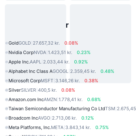
Populære aktiver fra den virkelige
verden
Gold
GOLD
27.657,32 kr.
0.08%
Nvidia Corp
NVDA
1.423,51 kr.
0.23%
Apple Inc.
AAPL
2.033,44 kr.
0.92%
Alphabet Inc Class A
GOOGL
2.359,45 kr.
0.48%
Microsoft Corp
MSFT
3.146,26 kr.
0.38%
Silver
SILVER
400,5 kr.
0.08%
Amazon.com Inc
AMZN
1.778,41 kr.
0.68%
Taiwan Semiconductor Manufacturing Co Ltd
TSM
2.675,45
Broadcom Inc
AVGO
2.713,06 kr.
0.12%
Meta Platforms, Inc.
META
3.843,14 kr.
0.75%