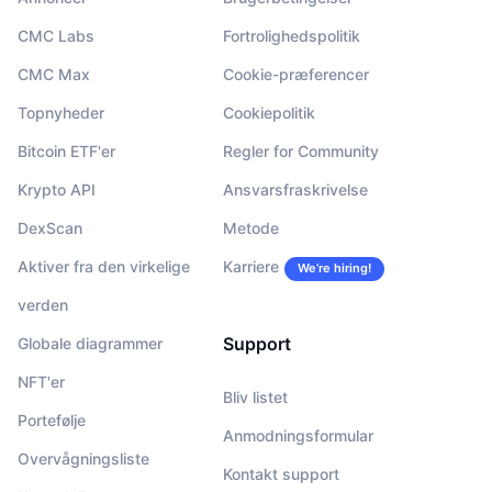
CMC Labs
Fortrolighedspolitik
CMC Max
Cookie-præferencer
Topnyheder
Cookiepolitik
Bitcoin ETF'er
Regler for Community
Krypto API
Ansvarsfraskrivelse
DexScan
Metode
Aktiver fra den virkelige
Karriere
We’re hiring!
verden
Support
Globale diagrammer
NFT'er
Bliv listet
Portefølje
Anmodningsformular
Overvågningsliste
Kontakt support