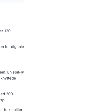
er 120
 for digitale
em. En spil-IP
lknyttede
med 200
spil.
 folk spiller