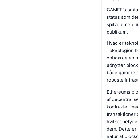
GAMEE's omfat
status som de
spilvolumen un
publikum.
Hvad er tekn
Teknologien b
onboarde en m
udnytter block
både gamere o
robuste infras
Ethereums bloc
af decentralis
kontrakter med
transaktioner 
hvilket betyde
dem. Dette er 
natur af block