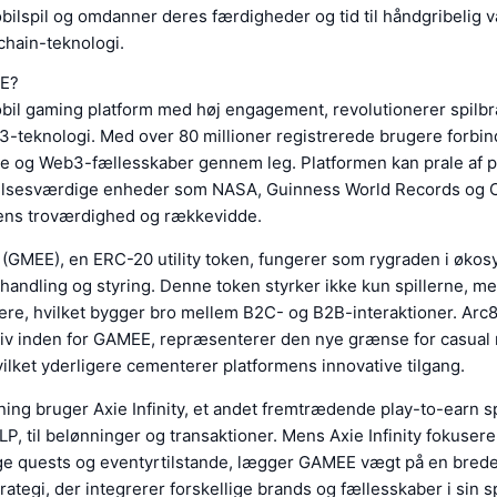
ilspil og omdanner deres færdigheder og tid til håndgribelig 
chain-teknologi.
E?
il gaming platform med høj engagement, revolutionerer spilbr
3-teknologi. Med over 80 millioner registrerede brugere forb
e og Web3-fællesskaber gennem leg. Platformen kan prale af 
sesværdige enheder som NASA, Guinness World Records og C
dens troværdighed og rækkevidde.
GMEE), en ERC-20 utility token, fungerer som rygraden i økos
 handling og styring. Denne token styrker ikke kun spillerne, m
nere, hvilket bygger bro mellem B2C- og B2B-interaktioner. Arc8
ativ inden for GAMEE, repræsenterer den nye grænse for casual m
ilket yderligere cementerer platformens innovative tilgang.
ing bruger Axie Infinity, et andet fremtrædende play-to-earn spi
P, til belønninger og transaktioner. Mens Axie Infinity fokuserer
e quests og eventyrtilstande, lægger GAMEE vægt på en bred
tegi, der integrerer forskellige brands og fællesskaber i sin s