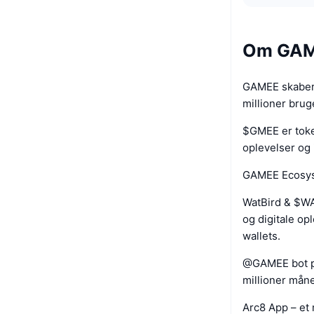
Om GA
GAMEE skaber 
millioner bruge
$GMEE er toke
oplevelser og
GAMEE Ecosys
WatBird & $WAT
og digitale o
wallets.
@GAMEE bot på
millioner måne
Arc8 App – et 