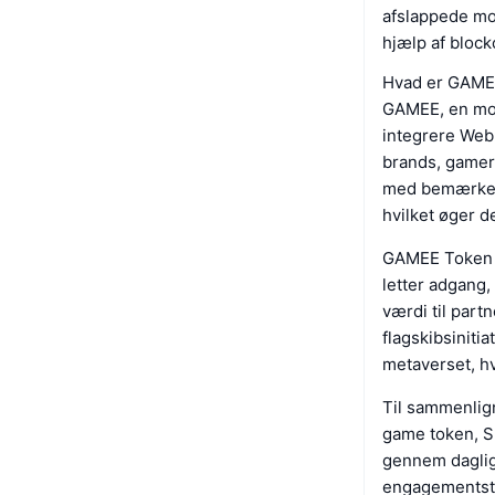
afslappede mob
hjælp af block
Hvad er GAME
GAMEE, en mob
integrere Web
brands, gamer
med bemærkel
hvilket øger 
GAMEE Token (
letter adgang,
værdi til part
flagskibsiniti
metaverset, hv
Til sammenlign
game token, SL
gennem daglig
engagementstra