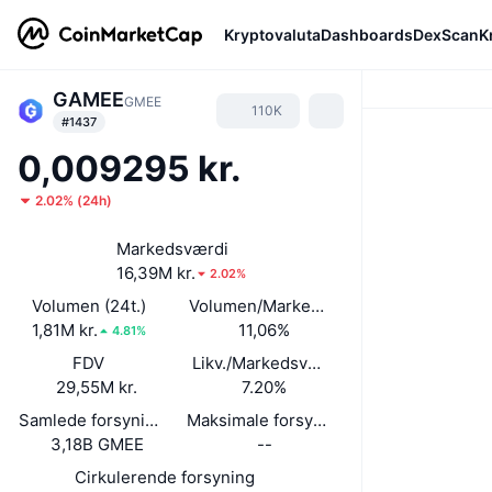
Kryptovaluta
Dashboards
DexScan
K
GAMEE
GMEE
110K
#1437
0,009295 kr.
2.02%
(
24h
)
Markedsværdi
16,39M kr.
2.02%
Volumen (24t.)
Volumen/Markedsværdi (24 timer)
1,81M kr.
11,06%
4.81%
FDV
Likv./Markedsværdi
29,55M kr.
7.20%
Samlede forsyning
Maksimale forsyning
3,18B GMEE
--
Cirkulerende forsyning