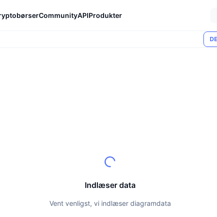
ryptobørser
Community
API
Produkter
DE
Indlæser data
Vent venligst, vi indlæser diagramdata