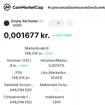
Kryptovaluta
Dashboards
DexScan
K
Empty Set Dollar
ESD
2K
#2909
0,001677 kr.
0.15%
(
24h
)
Markedsværdi
748,31K kr.
0.15%
Volumen (24t.)
Volumen/Markedsværdi (24 timer)
8 kr.
0,00107%
0.49%
FDV
Likv./Markedsværdi
748,31K kr.
18.83%
Samlede forsyning
Maksimale forsyning
446,01M ESD
--
Cirkulerende forsyning
Indehavere
446,01M ESD
1,81K