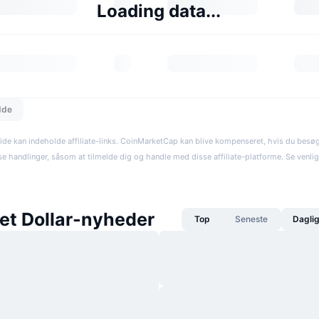
Loading data...
dde
ide kan indeholde affiliate-links. CoinMarketCap kan blive kompenseret, hvis du besøger
se handlinger, såsom at tilmelde dig og handle med disse affiliate-platforme. Se venli
et Dollar-nyheder
Top
Seneste
Dagli