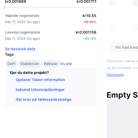
kr0.001669
kr0.001711
Højeste nogensinde
kr10.55
Dec 17, 2020
(
6y ago
)
-99.98
%
Laveste nogensinde
kr0.001156
Sep 11, 2023
(
3y ago
)
+
45.14
%
Vis fuld bre
Se historisk data
Tags
Disclaimer: Denne s
DeFi
Stablecoin
Rebase
Vis alle
og du foretager vis
Ejer du dette projekt?
Disclosure
.
Opdater Token-information
Indsend tokensoplåsninger
Empty S
Gør krav på fællesskabsbadge