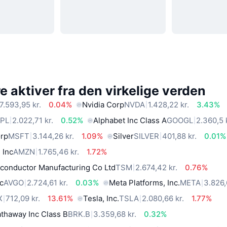
 aktiver fra den virkelige verden
7.593,95 kr.
0.04%
Nvidia Corp
NVDA
1.428,22 kr.
3.43%
PL
2.022,71 kr.
0.52%
Alphabet Inc Class A
GOOGL
2.360,5 
orp
MSFT
3.144,26 kr.
1.09%
Silver
SILVER
401,88 kr.
0.01%
 Inc
AMZN
1.765,46 kr.
1.72%
conductor Manufacturing Co Ltd
TSM
2.674,42 kr.
0.76%
c
AVGO
2.724,61 kr.
0.03%
Meta Platforms, Inc.
META
3.826,
X
712,09 kr.
13.61%
Tesla, Inc.
TSLA
2.080,66 kr.
1.77%
thaway Inc Class B
BRK.B
3.359,68 kr.
0.32%