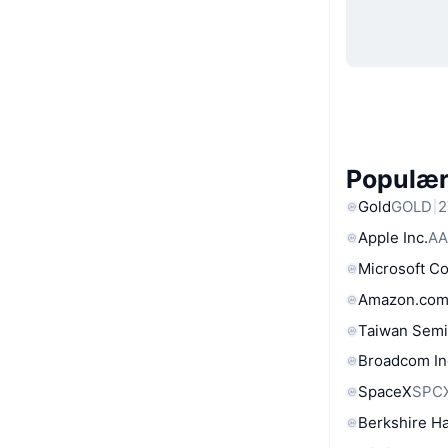
Populære
Gold
GOLD
2
Apple Inc.
AA
Microsoft C
Amazon.com
Taiwan Semi
Broadcom In
SpaceX
SPC
Berkshire Ha