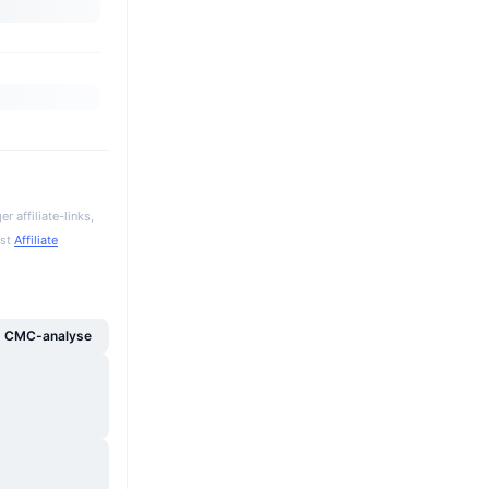
 affiliate-links,
gst
Affiliate
g CMC-analyse