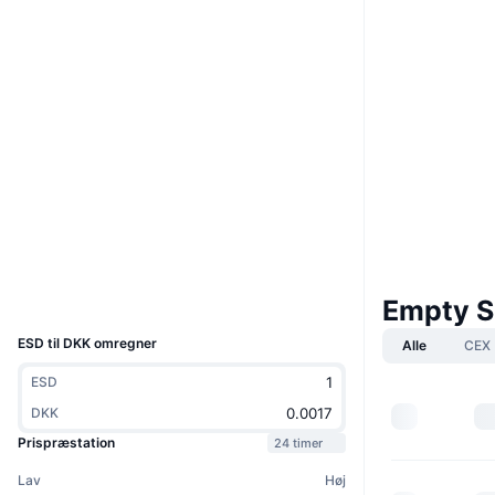
Hjemmeside
Website
Sociale medier
Kontrakter
0x36f3...89d723
3.6
Bedømmelse (CertiK)
Audits
etherscan.io
Explorers
Wallets
UCID
Empty S
7033
ESD til DKK omregner
Alle
CEX
ESD
DKK
Prispræstation
24 timer
Lav
Høj