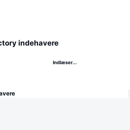
ctory indehavere
Indlæser...
avere