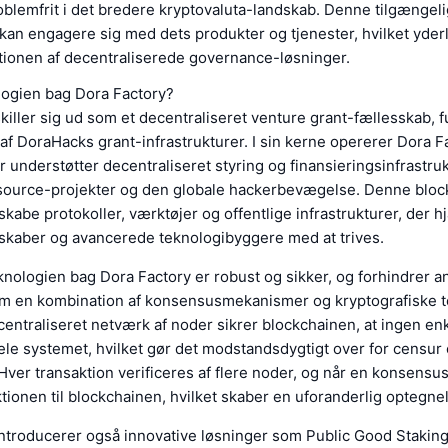
oblemfrit i det bredere kryptovaluta-landskab. Denne tilgængeli
an engagere sig med dets produkter og tjenester, hvilket yder
ionen af decentraliserede governance-løsninger.
logien bag Dora Factory?
killer sig ud som et decentraliseret venture grant-fællesskab, f
af DoraHacks grant-infrastrukturer. I sin kerne opererer Dora F
r understøtter decentraliseret styring og finansieringsinfrastruk
source-projekter og den globale hackerbevægelse. Denne bloc
t skabe protokoller, værktøjer og offentlige infrastrukturer, der 
skaber og avancerede teknologibyggere med at trives.
nologien bag Dora Factory er robust og sikker, og forhindrer a
m en kombination af konsensusmekanismer og kryptografiske t
centraliseret netværk af noder sikrer blockchainen, at ingen en
ele systemet, hvilket gør det modstandsdygtigt over for censur
Hver transaktion verificeres af flere noder, og når en konsensus
aktionen til blockchainen, hvilket skaber en uforanderlig optegne
introducerer også innovative løsninger som Public Good Stakin