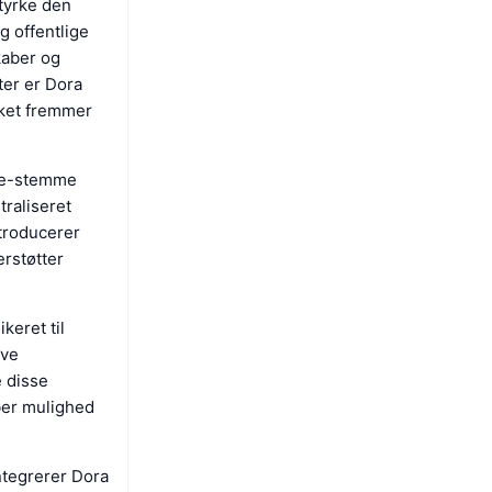
styrke den
g offentlige
kaber og
er er Dora
lket fremmer
ce-stemme
raliseret
ntroducerer
rstøtter
keret til
ive
e disse
ber mulighed
ntegrerer Dora