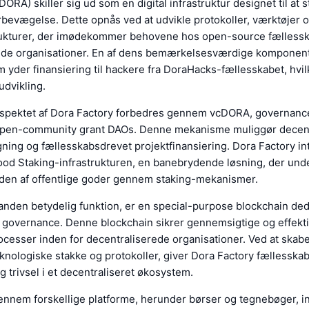
DORA) skiller sig ud som en digital infrastruktur designet til at 
bevægelse. Dette opnås ved at udvikle protokoller, værktøjer o
rukturer, der imødekommer behovene hos open-source fælless
ede organisationer. En af dens bemærkelsesværdige komponent
 yder finansiering til hackere fra DoraHacks-fællesskabet, hvi
udvikling.
spektet af Dora Factory forbedres gennem vcDORA, governan
 open-community grant DAOs. Denne mekanisme muliggør decent
ning og fællesskabsdrevet projektfinansiering. Dora Factory i
ood Staking-infrastrukturen, en banebrydende løsning, der unde
en af offentlige goder gennem staking-mekanismer.
anden betydelig funktion, er en special-purpose blockchain dedi
 governance. Denne blockchain sikrer gennemsigtige og effekt
cesser inden for decentraliserede organisationer. Ved at skab
knologiske stakke og protokoller, giver Dora Factory fællesska
og trivsel i et decentraliseret økosystem.
ennem forskellige platforme, herunder børser og tegnebøger, i