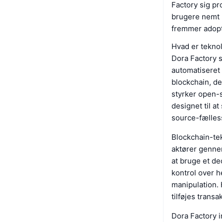
Factory sig pr
brugere nemt k
fremmer adopt
Hvad er tekno
Dora Factory s
automatiseret 
blockchain, de
styrker open-
designet til a
source-fælles
Blockchain-tek
aktører genne
at bruge et de
kontrol over h
manipulation. 
tilføjes trans
Dora Factory 