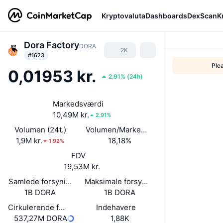
Kryptovaluta
Dashboards
DexScan
K
Dora Factory
DORA
2K
#1623
Ple
0,01953 kr.
2.91%
(
24h
)
Markedsværdi
10,49M kr.
2.91%
Volumen (24t.)
Volumen/Markedsværdi (24 timer)
1,9M kr.
18,18%
1.92%
FDV
19,53M kr.
Samlede forsyning
Maksimale forsyning
1B DORA
1B DORA
Cirkulerende forsyning
Indehavere
537,27M DORA
1,88K