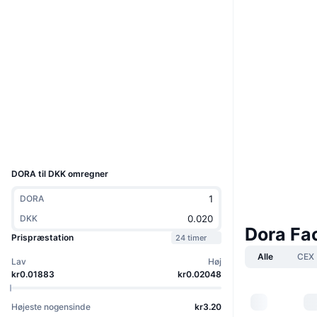
Boost
Hjemmeside
Website
Sociale medier
0x70b7...b538B2
Kontrakter
Explorers
etherscan.io
Wallets
UCID
27966
DORA til DKK omregner
DORA
DKK
Dora Fa
Prispræstation
24 timer
Alle
CEX
Lav
Høj
kr0.01883
kr0.02048
Højeste nogensinde
kr3.20