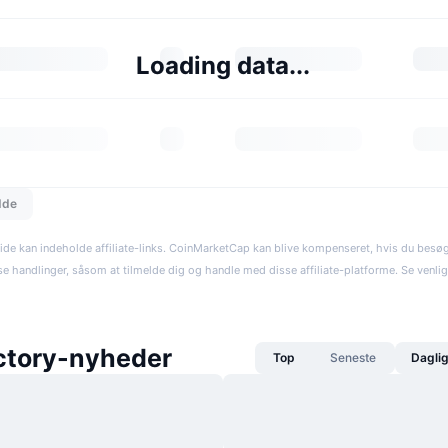
Loading data...
dde
ide kan indeholde affiliate-links. CoinMarketCap kan blive kompenseret, hvis du besøger
se handlinger, såsom at tilmelde dig og handle med disse affiliate-platforme. Se venli
ctory-nyheder
Top
Seneste
Dagli