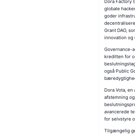
Dora Factory (
globale hacker
goder infrast
decentraliser
Grant DAO, som
innovation og 
Governance-a
kreditten for
beslutningstag
også Public G
bæredygtighed
Dora Vota, en 
afstemning og
beslutningspro
avancerede te
for selvstyre 
Tilgængelig g