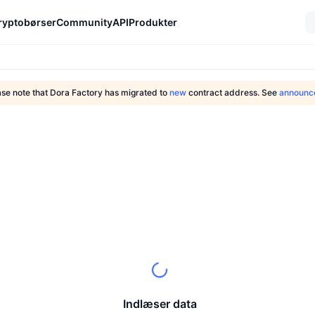
ryptobørser
Community
API
Produkter
ase note that Dora Factory has migrated to
new
contract address. See
announc
Indlæser data