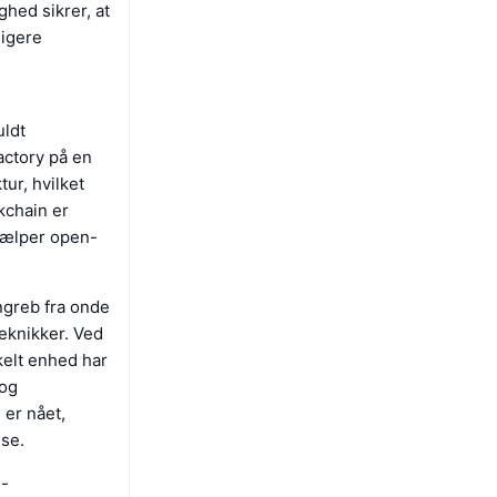
ghed sikrer, at
ligere
uldt
actory på en
tur, hvilket
kchain er
hjælper open-
ngreb fra onde
eknikker. Ved
kelt enhed har
 og
 er nået,
lse.
g-