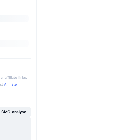
 affiliate-links,
gst
Affiliate
g CMC-analyse