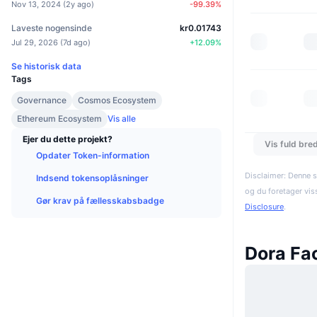
Nov 13, 2024
(
2y ago
)
-99.39
%
Laveste nogensinde
kr0.01743
Jul 29, 2026
(
7d ago
)
+
12.09
%
Se historisk data
Tags
Governance
Cosmos Ecosystem
Ethereum Ecosystem
Vis alle
Ejer du dette projekt?
Vis fuld bre
Opdater Token-information
Disclaimer: Denne s
Indsend tokensoplåsninger
og du foretager vis
Gør krav på fællesskabsbadge
Disclosure
.
Dora Fa