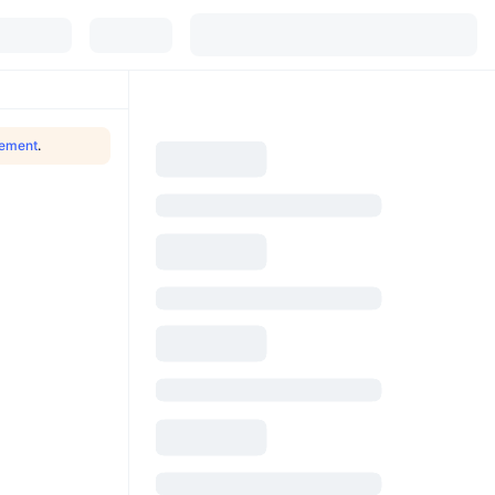
ement
.