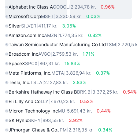
Alphabet Inc Class A
GOOGL
2.294,78 kr.
0.96%
Microsoft Corp
MSFT
3.230,59 kr.
0.03%
Silver
SILVER
411,17 kr.
3.05%
Amazon.com Inc
AMZN
1.774,35 kr.
0.82%
Taiwan Semiconductor Manufacturing Co Ltd
TSM
2.720,5 k
Broadcom Inc
AVGO
2.759,53 kr.
1.71%
SpaceX
SPCX
867,31 kr.
15.83%
Meta Platforms, Inc.
META
3.826,94 kr.
0.37%
Tesla, Inc.
TSLA
2.127,83 kr.
2.83%
Berkshire Hathaway Inc Class B
BRK.B
3.372,25 kr.
0.54%
Eli Lilly And Co
LLY
7.670,23 kr.
0.52%
Micron Technology Inc
MU
5.691,43 kr.
0.44%
SK Hynix
SKHY
893,55 kr.
3.92%
JPmorgan Chase & Co
JPM
2.316,35 kr.
0.34%