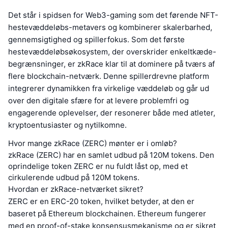
Det står i spidsen for Web3-gaming som det førende NFT-
hestevæddeløbs-metavers og kombinerer skalerbarhed,
gennemsigtighed og spillerfokus. Som det første
hestevæddeløbsøkosystem, der overskrider enkeltkæde-
begrænsninger, er zkRace klar til at dominere på tværs af
flere blockchain-netværk. Denne spillerdrevne platform
integrerer dynamikken fra virkelige væddeløb og går ud
over den digitale sfære for at levere problemfri og
engagerende oplevelser, der resonerer både med atleter,
kryptoentusiaster og nytilkomne.
Hvor mange zkRace (ZERC) mønter er i omløb?
zkRace (ZERC) har en samlet udbud på 120M tokens. Den
oprindelige token ZERC er nu fuldt låst op, med et
cirkulerende udbud på 120M tokens.
Hvordan er zkRace-netværket sikret?
ZERC er en ERC-20 token, hvilket betyder, at den er
baseret på Ethereum blockchainen. Ethereum fungerer
med en proof-of-stake konsensusmekanisme og er sikret