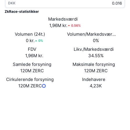
DKK
Populære
Krypto-ETF'er
Learn
CMC MCP
ZkRace-statistikker
Ny
Markedsværdi
Bitcoin ETF'er
x402
Nyheder
1,96M kr.
0.56%
Krypto
Ethereum ETF'er
Volumen (24t.)
Volumen/Markedsværdi (24 ti
Academy
0 kr.
0%
0%
Politik
FDV
Likv./Markedsværdi
Teknisk analyse
Undersøgelser
1,96M kr.
34.55%
Sport
Samlede forsyning
Maksimale forsyning
RSI
Videoer
120M ZERC
120M ZERC
Finans
MACD
Cirkulerende forsyning
Indehavere
Ordforklaring
120M ZERC
4,23K
Teknologi
Hjemmeside
Website
Whitepaper
Derivativer
Kampagner
Sociale medier
NFT
Oversigt
Airdrops
0xf842...F4934F
Kontrakter
Samlet NFT-statistikker
Likvidationer
4.2
Diamant-belønninger
Bedømmelse (CertiK)