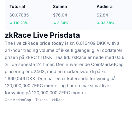
Tutorial
Solana
Audiera
$0.07885
$76.04
$2.84
110.23%
3.34%
33.58%
zkRace Live Prisdata
The live
zkRace price today
is kr. 0.016409 DKK with a
24-hour trading volume of ikke tilgængelig.
Vi opdaterer
prisen på ZERC til DKK i realtid.
zkRace er nede med 0.56
% i de seneste 24 timer.
Den nuværende CoinMarketCap
placering er #2463, med en markedsværdi på kr.
1,969,046 DKK.
Den har en cirkulerende forsyning på
120,000,000 ZERC mønter
og har en maksimal live-
forsyning på 120,000,000 ZERC mønter.
CoinMarketCap
Tokens
zkRace