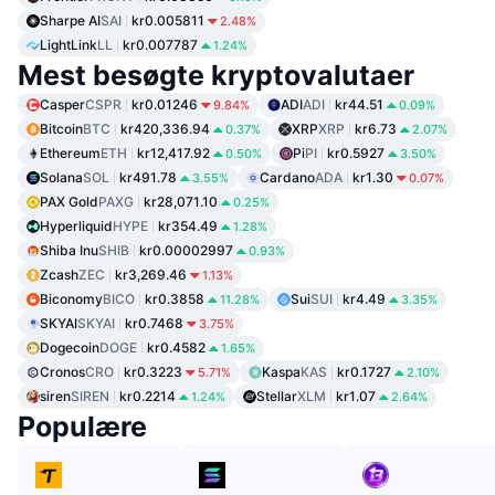
Sharpe AI
SAI
kr0.005811
2.48%
LightLink
LL
kr0.007787
1.24%
Mest besøgte kryptovalutaer
Casper
CSPR
kr0.01246
ADI
ADI
kr44.51
9.84%
0.09%
Bitcoin
BTC
kr420,336.94
XRP
XRP
kr6.73
0.37%
2.07%
Ethereum
ETH
kr12,417.92
Pi
PI
kr0.5927
0.50%
3.50%
Solana
SOL
kr491.78
Cardano
ADA
kr1.30
3.55%
0.07%
PAX Gold
PAXG
kr28,071.10
0.25%
Hyperliquid
HYPE
kr354.49
1.28%
Shiba Inu
SHIB
kr0.00002997
0.93%
Zcash
ZEC
kr3,269.46
1.13%
Biconomy
BICO
kr0.3858
Sui
SUI
kr4.49
11.28%
3.35%
SKYAI
SKYAI
kr0.7468
3.75%
Dogecoin
DOGE
kr0.4582
1.65%
Cronos
CRO
kr0.3223
Kaspa
KAS
kr0.1727
5.71%
2.10%
siren
SIREN
kr0.2214
Stellar
XLM
kr1.07
1.24%
2.64%
Populære