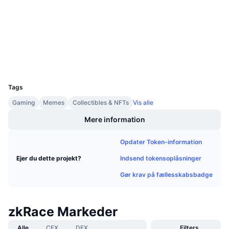
Audits
Kommende salg
Finansieringsrenter
Lær og tjen
etherscan.io
Explorers
Kalendere
Wallets
UCID
ICO-kalender
10744
Tags
Begivenhedskalender
Gaming
Memes
Collectibles & NFTs
Vis alle
Mere information
Opdater Token-information
Indsend tokensoplåsninger
Ejer du dette projekt?
Gør krav på fællesskabsbadge
zkRace Markeder
Alle
CEX
DEX
Filters