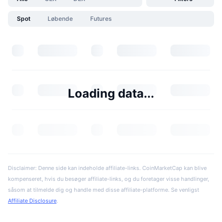
Spot
Løbende
Futures
Loading data...
Disclaimer: Denne side kan indeholde affiliate-links. CoinMarketCap kan blive
kompenseret, hvis du besøger affiliate-links, og du foretager visse handlinger,
såsom at tilmelde dig og handle med disse affiliate-platforme. Se venligst
Affiliate Disclosure
.