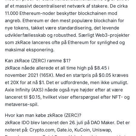
af et massivt decentraliseret netværk af stakere. De cirka
11.000 Ethereum-noder beskytter blockchainen mod
angreb. Ethereum er den mest populære blockchain for
nye tokens, takket være standardisering, det levende
udviklerfællesskab og robusthed. Særligt Web3-projekter
som zkRace lanceres ofte på Ethereum for synlighed og
maksimal eksponering.
Kan zkRace (ZERC) ramme $1?
zkRace nåede allerede et all time high på $8.45 i
november 2021 (165X). Med en startpris på $0.05 kræves
et 20X for at nå $1. Det er udfordrende, men ikke umuligt.
Axie Infinity (AXS) nåede også nye højder efter at være
lanceret til $0.15, hvilket viser efterspørgsel efter NFT- og
metaverse-spil.
Hvor kan man købe zkRace (ZERC)?
zkRace IDO blev lanceret den 26. juli på DAO Maker. Det er
noteret på: Crypto.com, Gate.io, KuCoin, Uniswap,