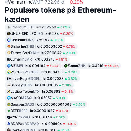
Walmart Inc
WMT
722,96 kr.
0.20%
Populære tokens på Ethereum-
kæden
Ethereum
ETH
kr12,375.50
0.69%
UNUS SED LEO
LEO
kr62.84
0.30%
Chainlink
LINK
kr52.97
0.08%
Shiba Inu
SHIB
kr0.00003002
0.78%
Tether Gold
XAUt
kr27,968.42
2.09%
Lumerin
LMR
kr0.003273
1.81%
BiFi
BIFI
kr0.004194
Zenon
ZNN
kr0.3219
5.33%
65.41%
ROOBEE
ROOBEE
kr0.0004737
0.28%
LayerEdge
EDGEN
kr0.007038
0.82%
Sensay
SNSY
kr0.0003895
2.30%
Lattice Token
LTX
kr0.06693
0.15%
MASQ
MASQ
kr0.05957
5.03%
Gasspas
GASS
kr0.000000004663
3.76%
BEFE
BEFE
kr0.00001987
0.59%
XYRO
XYRO
kr0.001146
0.30%
ADAPad
ADAPAD
kr0.005604
11.91%
Frontier
FRONT
kr0.08356
0.15%