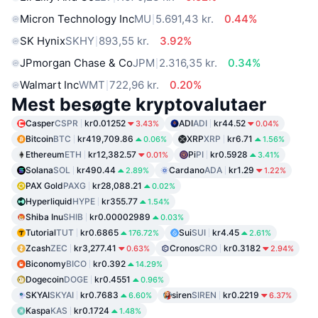
Micron Technology Inc
MU
5.691,43 kr.
0.44%
SK Hynix
SKHY
893,55 kr.
3.92%
JPmorgan Chase & Co
JPM
2.316,35 kr.
0.34%
Walmart Inc
WMT
722,96 kr.
0.20%
Mest besøgte kryptovalutaer
Casper
CSPR
kr0.01252
ADI
ADI
kr44.52
3.43%
0.04%
Bitcoin
BTC
kr419,709.86
XRP
XRP
kr6.71
0.06%
1.56%
Ethereum
ETH
kr12,382.57
Pi
PI
kr0.5928
0.01%
3.41%
Solana
SOL
kr490.44
Cardano
ADA
kr1.29
2.89%
1.22%
PAX Gold
PAXG
kr28,088.21
0.02%
Hyperliquid
HYPE
kr355.77
1.54%
Shiba Inu
SHIB
kr0.00002989
0.03%
Tutorial
TUT
kr0.6865
Sui
SUI
kr4.45
176.72%
2.61%
Zcash
ZEC
kr3,277.41
Cronos
CRO
kr0.3182
0.63%
2.94%
Biconomy
BICO
kr0.392
14.29%
Dogecoin
DOGE
kr0.4551
0.96%
SKYAI
SKYAI
kr0.7683
siren
SIREN
kr0.2219
6.60%
6.37%
Kaspa
KAS
kr0.1724
1.48%