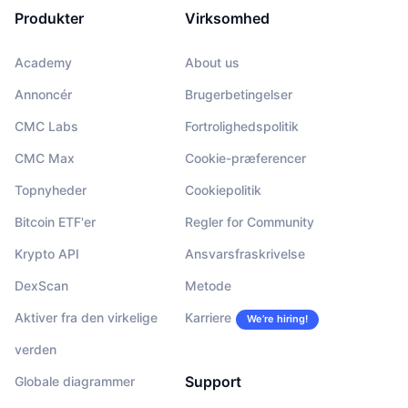
Produkter
Virksomhed
Academy
About us
Annoncér
Brugerbetingelser
CMC Labs
Fortrolighedspolitik
CMC Max
Cookie-præferencer
Topnyheder
Cookiepolitik
Bitcoin ETF'er
Regler for Community
Krypto API
Ansvarsfraskrivelse
DexScan
Metode
Aktiver fra den virkelige
Karriere
We’re hiring!
verden
Support
Globale diagrammer