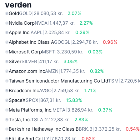
verden
Gold
GOLD
28.080,53 kr.
2.07%
Nvidia Corp
NVDA
1.447,37 kr.
2.27%
Apple Inc.
AAPL
2.025,84 kr.
0.29%
Alphabet Inc Class A
GOOGL
2.294,78 kr.
0.96%
Microsoft Corp
MSFT
3.230,59 kr.
0.03%
Silver
SILVER
411,17 kr.
3.05%
Amazon.com Inc
AMZN
1.774,35 kr.
0.82%
Taiwan Semiconductor Manufacturing Co Ltd
TSM
2.720,5 k
Broadcom Inc
AVGO
2.759,53 kr.
1.71%
SpaceX
SPCX
867,31 kr.
15.83%
Meta Platforms, Inc.
META
3.826,94 kr.
0.37%
Tesla, Inc.
TSLA
2.127,83 kr.
2.83%
Berkshire Hathaway Inc Class B
BRK.B
3.372,25 kr.
0.54%
Eli Lilly And Co
LLY
7.670,23 kr.
0.52%