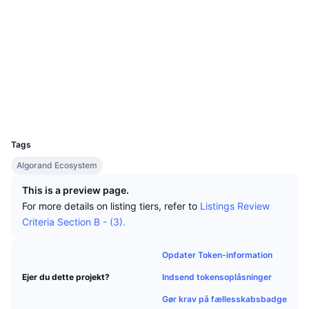
Tophandlere
Artikler
Indstrømninger/udstrømninger på børser
DEX API
Omregner
Leaderboards
Spot
Sociale medier
Stemning
Virksomhed
Nyhedsbrev
Indikatorer
Populære
Derivativer
Kontrakter
571576867
explorer.perawallet.app
Priser
CMC Launch
Explorers
Kommende
Kryptofrygt- og Kryptogrådighedsindeks.
Wallets
Ressourcer
CMC Labs
Nylig tilføjet
Altcoin-sæsonindeks
UCID
20193
CMC Max
Tags
Vindere & Tabere
Markedscyklusindikatorer
Dokumentation
Algorand Ecosystem
Topnyheder
Mest besøgte
Bitcoin-dominans
FAQ
This is a preview page.
For more details on listing tiers, refer to
Listings Review
Telegram-bot
Community-stemning
CoinMarketCap 20-indeks
Criteria Section B - (3).
AI-integrationer
Annoncér
Blockchain-rangering
CoinMarketCap 100-indeks
Opdater Token-information
CMC Agent Hub
Indsend tokensoplåsninger
Ejer du dette projekt?
Forudsigelsesmarkeder
ETF-pengestrømme
Side-widgets
Markedsplads for færdigheder
Gør krav på fællesskabsbadge