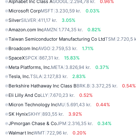
Alphabet Inc Class A
GOOGL
2.294,78 kr.
0.96%
Microsoft Corp
MSFT
3.230,59 kr.
0.03%
Silver
SILVER
411,17 kr.
3.05%
Amazon.com Inc
AMZN
1.774,35 kr.
0.82%
Taiwan Semiconductor Manufacturing Co Ltd
TSM
2.720,5 k
Broadcom Inc
AVGO
2.759,53 kr.
1.71%
SpaceX
SPCX
867,31 kr.
15.83%
Meta Platforms, Inc.
META
3.826,94 kr.
0.37%
Tesla, Inc.
TSLA
2.127,83 kr.
2.83%
Berkshire Hathaway Inc Class B
BRK.B
3.372,25 kr.
0.54%
Eli Lilly And Co
LLY
7.670,23 kr.
0.52%
Micron Technology Inc
MU
5.691,43 kr.
0.44%
SK Hynix
SKHY
893,55 kr.
3.92%
JPmorgan Chase & Co
JPM
2.316,35 kr.
0.34%
Walmart Inc
WMT
722,96 kr.
0.20%