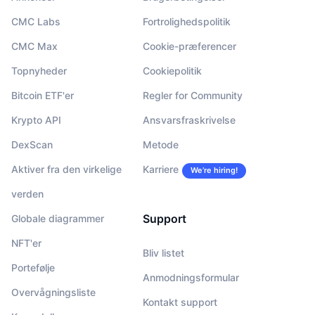
CMC Labs
Fortrolighedspolitik
CMC Max
Cookie-præferencer
Topnyheder
Cookiepolitik
Bitcoin ETF'er
Regler for Community
Krypto API
Ansvarsfraskrivelse
DexScan
Metode
Aktiver fra den virkelige
Karriere
We’re hiring!
verden
Support
Globale diagrammer
NFT'er
Bliv listet
Portefølje
Anmodningsformular
Overvågningsliste
Kontakt support