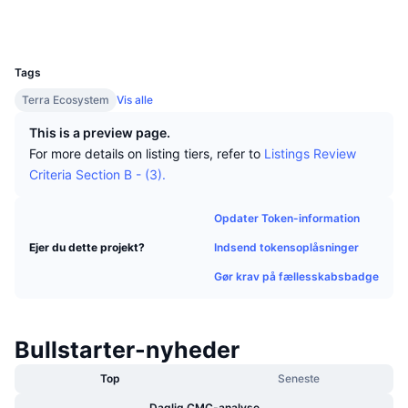
Tophandlere
Artikler
Indstrømninger/udstrømninger på børser
DEX API
Omregner
Sociale medier
Leaderboards
Spot
UCID
18728
Stemning
Virksomhed
Nyhedsbrev
Indikatorer
Populære
Derivativer
Tags
Priser
CMC Launch
Terra Ecosystem
Vis alle
Kommende
Kryptofrygt- og Kryptogrådighedsindeks.
This is a preview page.
Ressourcer
CMC Labs
Nylig tilføjet
Altcoin-sæsonindeks
For more details on listing tiers, refer to
Listings Review
Criteria Section B - (3).
CMC Max
Vindere & Tabere
Markedscyklusindikatorer
Dokumentation
Opdater Token-information
Topnyheder
Mest besøgte
Bitcoin-dominans
Indsend tokensoplåsninger
Ejer du dette projekt?
FAQ
Telegram-bot
Gør krav på fællesskabsbadge
Community-stemning
CoinMarketCap 20-indeks
AI-integrationer
Annoncér
Blockchain-rangering
CoinMarketCap 100-indeks
Bullstarter-nyheder
CMC Agent Hub
Forudsigelsesmarkeder
Top
Seneste
ETF-pengestrømme
Side-widgets
Markedsplads for færdigheder
Daglig CMC-analyse