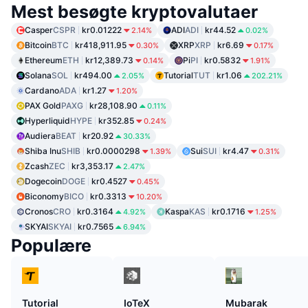
Mest besøgte kryptovalutaer
Casper
CSPR
kr0.01222
ADI
ADI
kr44.52
2.14%
0.02%
Bitcoin
BTC
kr418,911.95
XRP
XRP
kr6.69
0.30%
0.17%
Ethereum
ETH
kr12,389.73
Pi
PI
kr0.5832
0.14%
1.91%
Solana
SOL
kr494.00
Tutorial
TUT
kr1.06
2.05%
202.21%
Cardano
ADA
kr1.27
1.20%
PAX Gold
PAXG
kr28,108.90
0.11%
Hyperliquid
HYPE
kr352.85
0.24%
Audiera
BEAT
kr20.92
30.33%
Shiba Inu
SHIB
kr0.0000298
Sui
SUI
kr4.47
1.39%
0.31%
Zcash
ZEC
kr3,353.17
2.47%
Dogecoin
DOGE
kr0.4527
0.45%
Biconomy
BICO
kr0.3313
10.20%
Cronos
CRO
kr0.3164
Kaspa
KAS
kr0.1716
4.92%
1.25%
SKYAI
SKYAI
kr0.7565
6.94%
Populære
Tutorial
IoTeX
Mubarak