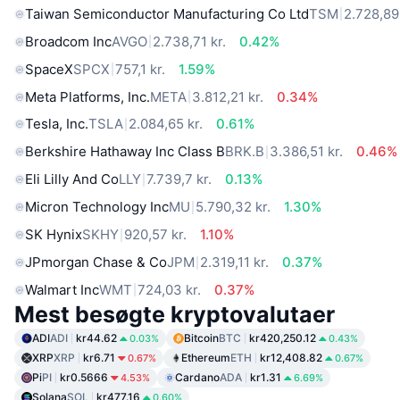
Taiwan Semiconductor Manufacturing Co Ltd
TSM
2.728,89 
Broadcom Inc
AVGO
2.738,71 kr.
0.42%
SpaceX
SPCX
757,1 kr.
1.59%
Meta Platforms, Inc.
META
3.812,21 kr.
0.34%
Tesla, Inc.
TSLA
2.084,65 kr.
0.61%
Berkshire Hathaway Inc Class B
BRK.B
3.386,51 kr.
0.46%
Eli Lilly And Co
LLY
7.739,7 kr.
0.13%
Micron Technology Inc
MU
5.790,32 kr.
1.30%
SK Hynix
SKHY
920,57 kr.
1.10%
JPmorgan Chase & Co
JPM
2.319,11 kr.
0.37%
Walmart Inc
WMT
724,03 kr.
0.37%
Mest besøgte kryptovalutaer
ADI
ADI
kr44.62
Bitcoin
BTC
kr420,250.12
0.03%
0.43%
XRP
XRP
kr6.71
Ethereum
ETH
kr12,408.82
0.67%
0.67%
Pi
PI
kr0.5666
Cardano
ADA
kr1.31
4.53%
6.69%
Solana
SOL
kr477.16
0.60%