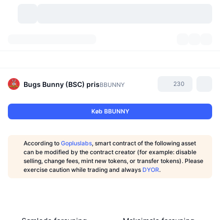
Kryptovaluta
Dashboards
Kryptovaluta
DexScan
Markeder
Rangering
Bugs Bunny (BSC)
pris
230
BBUNNY
Signaler
Kryptobørser
Kategorier
New
Markedsoversigt
Køb BBUNNY
Trending
Community
Historiske snapshots
Spotmarked
Centraliserede børser
According to
Gopluslabs
, smart contract of the following asset
Ny
Feeds
API
Tokenoplåsninger
Antal af kryptovalutaer
can be modified by the contract creator (for example: disable
Spot
selling, change fees, mint new tokens, or transfer tokens). Please
exercise caution while trading and always
DYOR
.
Vindere
Emner
Udbytte
Produkter
Bitcoin-reserver
Derivativer
API
Meme-udforsker
Lives
Aktiver fra den virkelige verden
BNB-reserver
Produkter
Krypto API
Decentrale børser