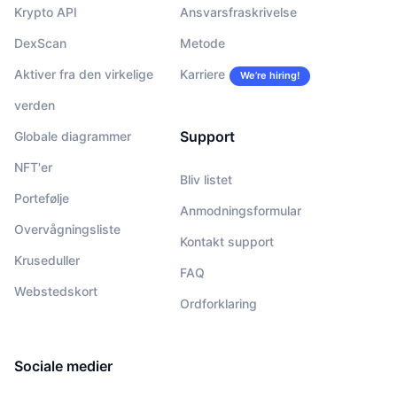
Krypto API
Ansvarsfraskrivelse
DexScan
Metode
Aktiver fra den virkelige
Karriere
We’re hiring!
verden
Support
Globale diagrammer
NFT'er
Bliv listet
Portefølje
Anmodningsformular
Overvågningsliste
Kontakt support
Kruseduller
FAQ
Webstedskort
Ordforklaring
Sociale medier