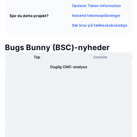
Populære
Krypto-ETF'er
Opdater Token-information
Learn
CMC MCP
Indsend tokensoplåsninger
Ejer du dette projekt?
Ny
Bitcoin ETF'er
x402
Nyheder
Gør krav på fællesskabsbadge
Krypto
Ethereum ETF'er
Academy
Bugs Bunny (BSC)-nyheder
Politik
Teknisk analyse
Undersøgelser
Top
Seneste
Sport
Daglig CMC-analyse
RSI
Videoer
Finans
MACD
Ordforklaring
Teknologi
Derivativer
Kampagner
NFT
Oversigt
Airdrops
Samlet NFT-statistikker
Likvidationer
Diamant-belønninger