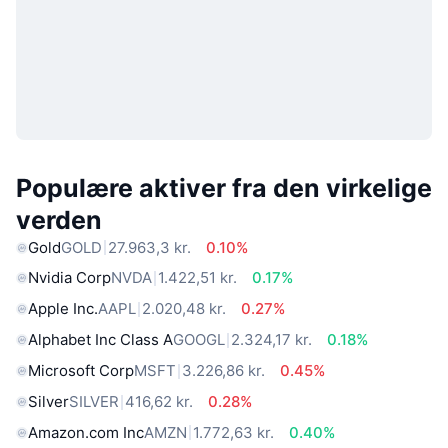
Populære aktiver fra den virkelige
verden
Gold
GOLD
27.963,3 kr.
0.10%
Nvidia Corp
NVDA
1.422,51 kr.
0.17%
Apple Inc.
AAPL
2.020,48 kr.
0.27%
Alphabet Inc Class A
GOOGL
2.324,17 kr.
0.18%
Microsoft Corp
MSFT
3.226,86 kr.
0.45%
Silver
SILVER
416,62 kr.
0.28%
Amazon.com Inc
AMZN
1.772,63 kr.
0.40%