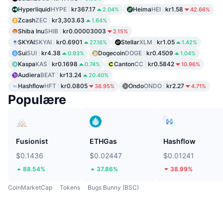
Hyperliquid
HYPE
kr367.17
Heima
HEI
kr1.58
2.04%
42.66%
Zcash
ZEC
kr3,303.63
1.64%
Shiba Inu
SHIB
kr0.00003003
2.15%
SKYAI
SKYAI
kr0.6901
Stellar
XLM
kr1.05
27.16%
1.42%
Sui
SUI
kr4.38
Dogecoin
DOGE
kr0.4509
0.93%
1.04%
Kaspa
KAS
kr0.1698
Canton
CC
kr0.5842
0.74%
10.96%
Audiera
BEAT
kr13.24
20.40%
Hashflow
HFT
kr0.0805
Ondo
ONDO
kr2.27
38.95%
4.71%
Populære
Fusionist
ETHGas
Hashflow
$0.1436
$0.02447
$0.01241
88.54%
37.86%
38.99%
CoinMarketCap
Tokens
Bugs Bunny (BSC)